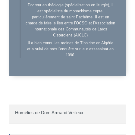
Docteur en théologie (spécialisation en liturgie), il
est spécialiste du monachisme copte,
particulièrement de saint Pachôme. Il est en
charge de faire le lien entre l’OCSO et l'Association
Internationale des Communautés de Laïcs
Cisterciens (AICLC)
Il a bien connu les moines de Tibhirine en Algérie
et a suivi de près l'enquête sur leur assassinat en
1996.
Homélies de Dom Armand Veilleux