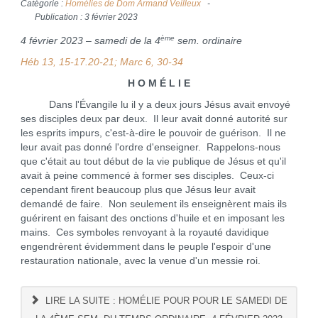
Catégorie :
Homélies de Dom Armand Veilleux
Publication : 3 février 2023
ème
4 février 2023 – samedi de la 4
sem. ordinaire
Héb 13, 15-17.20-21; Marc 6, 30-34
H O M É L I E
Dans l'Évangile lu il y a deux jours Jésus avait envoyé
ses disciples deux par deux. Il leur avait donné autorité sur
les esprits impurs, c'est-à-dire le pouvoir de guérison. Il ne
leur avait pas donné l'ordre d'enseigner. Rappelons-nous
que c'était au tout début de la vie publique de Jésus et qu'il
avait à peine commencé à former ses disciples. Ceux-ci
cependant firent beaucoup plus que Jésus leur avait
demandé de faire. Non seulement ils enseignèrent mais ils
guérirent en faisant des onctions d'huile et en imposant les
mains. Ces symboles renvoyant à la royauté davidique
engendrèrent évidemment dans le peuple l'espoir d'une
restauration nationale, avec la venue d'un messie roi.
LIRE LA SUITE : HOMÉLIE POUR POUR LE SAMEDI DE