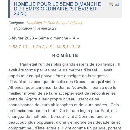
HOMÉLIE POUR LE 5ÈME DIMANCHE
DU TEMPS ORDINAIRE (5 FÉVRIER
2023)
Catégorie :
Homélies de Dom Armand Veilleux
Publication : 4 février 2023
5 février 2023 – 5ème dimanche « A »
Is 58,7-10 -- 1 Co 2,1-5 -- Mt 5,1.13-16
H O M É L I E
Paul était l’un des plus grands esprits de son temps. Il
avait été formé par les meilleurs maîtres d’Israël. Il avait
appris tout ce qui pouvait être enseigné de la sagesse
d’Israël aussi bien que de celle des Grecs. Lorsqu’il vint à
Athènes, pour annoncer la Bonne Nouvelle, il pensa que le
meilleur moyen de se faire accepter était de rencontrer les
gens de l’Agora à leur propre niveau, usant de sa
connaissance de leurs philosophes et de leurs poètes. Cela
ne fonctionna pas du tout ! Ce fut une leçon pour Paul, et il
changea de méthode. Lorsqu’il vint à Corinthe, une ville
beaucoup plus populaire, d’une vie morale très décadente et
comptant peu d’intellectuels, il vint comme un pauvre, portant