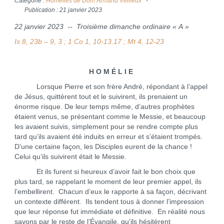
Catégorie :
Homélies de Dom Armand Veilleux
Publication : 21 janvier 2023
22 janvier 2023 -- Troisième dimanche ordinaire « A »
Is 8, 23b – 9, 3 ; 1 Co 1, 10-13.17 ; Mt 4, 12-23
H O M É L I E
Lorsque Pierre et son frère André, répondant à l’appel
de Jésus, quittèrent tout et le suivirent, ils prenaient un
énorme risque. De leur temps même, d’autres prophètes
étaient venus, se présentant comme le Messie, et beaucoup
les avaient suivis, simplement pour se rendre compte plus
tard qu’ils avaient été induits en erreur et s’étaient trompés.
D’une certaine façon, les Disciples eurent de la chance !
Celui qu’ils suivirent était le Messie.
Et ils furent si heureux d’avoir fait le bon choix que
plus tard, se rappelant le moment de leur premier appel, ils
l’embellirent. Chacun d’eux le rapporte à sa façon, décrivant
un contexte différent. Ils tendent tous à donner l’impression
que leur réponse fut immédiate et définitive. En réalité nous
savons par le reste de l’Évangile, qu’ils hésitèrent