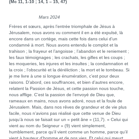
(Mc 11, 1-10 ; 14, 1 – 15, 47)
Mars 2024
Frères et sœurs, après l’entrée triomphale de Jésus à
Jérusalem, nous avons vu comment il en a été expulsé, là
encore dans un cortège, mais cette fois dans celui d’un
condamné à mort. Nous avons entendu le complot et la
trahison ; la frayeur et l’angoisse ; l’abandon et le reniement ;
les faux témoignages ; les crachats, les gifles et les coups ;
les moqueries, les injures et les insultes ; la condamnation et
la croix ; l’obscurité et la déréliction ; la mort et le tombeau. Si
je me livre à une si longue énumération, c’est pour deux
raisons. D’abord, ces souffrances, et bien d’autres encore,
relatent la Passion de Jésus, et cette passion nous touche,
nous afflige. C’est la passion de l’envoyé de Dieu que,
rameaux en mains, nous avons adoré, nous et la foule de
Jérusalem. Mais, dans nos rêves de grandeur et de vie plus
facile, nous n’avions pas réalisé que cette venue de Dieu
jusqu’à nous se faisait sur un « petit âne » (11,7). « Celui qui
vient au nom du Seigneur » (9) vient simplement,
humblement, parce qu’il vient comme un homme, parce qu’il
vient à hauteur d’homme et de nos vies. Et celui qui meurt