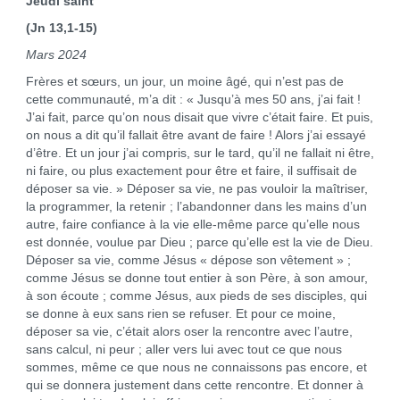
Jeudi saint
(Jn 13,1-15)
Mars 2024
Frères et sœurs, un jour, un moine âgé, qui n’est pas de
cette communauté, m’a dit : « Jusqu’à mes 50 ans, j’ai fait !
J’ai fait, parce qu’on nous disait que vivre c’était faire. Et puis,
on nous a dit qu’il fallait être avant de faire ! Alors j’ai essayé
d’être. Et un jour j’ai compris, sur le tard, qu’il ne fallait ni être,
ni faire, ou plus exactement pour être et faire, il suffisait de
déposer sa vie. » Déposer sa vie, ne pas vouloir la maîtriser,
la programmer, la retenir ; l’abandonner dans les mains d’un
autre, faire confiance à la vie elle-même parce qu’elle nous
est donnée, voulue par Dieu ; parce qu’elle est la vie de Dieu.
Déposer sa vie, comme Jésus « dépose son vêtement » ;
comme Jésus se donne tout entier à son Père, à son amour,
à son écoute ; comme Jésus, aux pieds de ses disciples, qui
se donne à eux sans rien se refuser. Et pour ce moine,
déposer sa vie, c’était alors oser la rencontre avec l’autre,
sans calcul, ni peur ; aller vers lui avec tout ce que nous
sommes, même ce que nous ne connaissons pas encore, et
qui se donnera justement dans cette rencontre. Et donner à