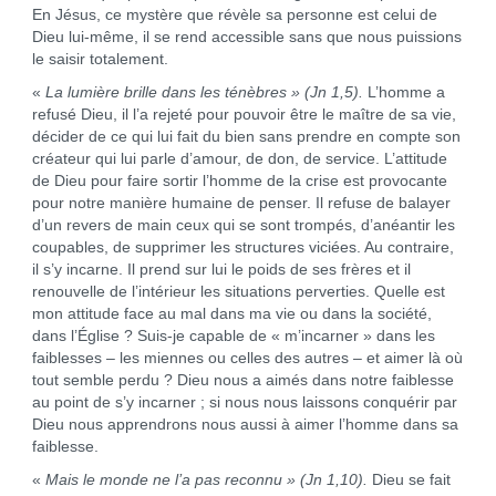
En Jésus, ce mystère que révèle sa personne est celui de
Dieu lui-même, il se rend accessible sans que nous puissions
le saisir totalement.
«
La lumière brille dans les ténèbres »
(Jn 1,5)
.
L’homme a
refusé Dieu, il l’a rejeté pour pouvoir être le maître de sa vie,
décider de ce qui lui fait du bien sans prendre en compte son
créateur qui lui parle d’amour, de don, de service. L’attitude
de Dieu pour faire sortir l’homme de la crise est provocante
pour notre manière humaine de penser. Il refuse de balayer
d’un revers de main ceux qui se sont trompés, d’anéantir les
coupables, de supprimer les structures viciées. Au contraire,
il s’y incarne. Il prend sur lui le poids de ses frères et il
renouvelle de l’intérieur les situations perverties. Quelle est
mon attitude face au mal dans ma vie ou dans la société,
dans l’Église ? Suis-je capable de « m’incarner » dans les
faiblesses – les miennes ou celles des autres – et aimer là où
tout semble perdu ? Dieu nous a aimés dans notre faiblesse
au point de s’y incarner ; si nous nous laissons conquérir par
Dieu nous apprendrons nous aussi à aimer l’homme dans sa
faiblesse.
«
Mais le monde ne l’a pas reconnu »
(Jn 1,10)
.
Dieu se fait