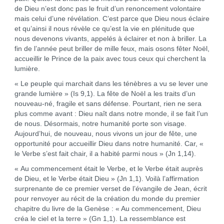
de Dieu n’est donc pas le fruit d’un renoncement volontaire
mais celui d’une révélation. C’est parce que Dieu nous éclaire
et qu’ainsi il nous révèle ce qu’est la vie en plénitude que
nous devenons vivants, appelés à éclairer et non à briller. La
fin de l’année peut briller de mille feux, mais osons fêter Noël,
accueillir le Prince de la paix avec tous ceux qui cherchent la
lumière.
« Le peuple qui marchait dans les ténèbres a vu se lever une
grande lumière » (Is 9,1). La fête de Noël a les traits d’un
nouveau-né, fragile et sans défense. Pourtant, rien ne sera
plus comme avant : Dieu naît dans notre monde, il se fait l’un
de nous. Désormais, notre humanité porte son visage.
Aujourd’hui, de nouveau, nous vivons un jour de fête, une
opportunité pour accueillir Dieu dans notre humanité. Car, «
le Verbe s’est fait chair, il a habité parmi nous » (Jn 1,14).
« Au commencement était le Verbe, et le Verbe était auprès
de Dieu, et le Verbe était Dieu » (Jn 1,1). Voilà l’affirmation
surprenante de ce premier verset de l’évangile de Jean, écrit
pour renvoyer au récit de la création du monde du premier
chapitre du livre de la Genèse : « Au commencement, Dieu
créa le ciel et la terre » (Gn 1,1). La ressemblance est