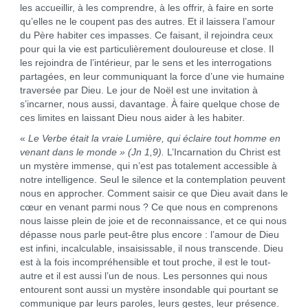
les accueillir, à les comprendre, à les offrir, à faire en sorte
qu’elles ne le coupent pas des autres. Et il laissera l’amour
du Père habiter ces impasses. Ce faisant, il rejoindra ceux
pour qui la vie est particulièrement douloureuse et close. Il
les rejoindra de l’intérieur, par le sens et les interrogations
partagées, en leur communiquant la force d’une vie humaine
traversée par Dieu. Le jour de Noël est une invitation à
s’incarner, nous aussi, davantage. À faire quelque chose de
ces limites en laissant Dieu nous aider à les habiter.
«
Le Verbe était la vraie Lumière, qui éclaire tout homme en
venant dans le monde »
(Jn 1,9)
.
L’Incarnation du Christ est
un mystère immense, qui n’est pas totalement accessible à
notre intelligence. Seul le silence et la contemplation peuvent
nous en approcher. Comment saisir ce que Dieu avait dans le
cœur en venant parmi nous ? Ce que nous en comprenons
nous laisse plein de joie et de reconnaissance, et ce qui nous
dépasse nous parle peut-être plus encore : l’amour de Dieu
est infini, incalculable, insaisissable, il nous transcende. Dieu
est à la fois incompréhensible et tout proche, il est le tout-
autre et il est aussi l’un de nous. Les personnes qui nous
entourent sont aussi un mystère insondable qui pourtant se
communique par leurs paroles, leurs gestes, leur présence.