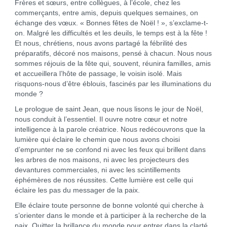
Frères et sœurs, entre collègues, à l’école, chez les
commerçants, entre amis, depuis quelques semaines, on
échange des vœux. « Bonnes fêtes de Noël ! », s’exclame-t-
on. Malgré les difficultés et les deuils, le temps est à la fête !
Et nous, chrétiens, nous avons partagé la fébrilité des
préparatifs, décoré nos maisons, pensé à chacun. Nous nous
sommes réjouis de la fête qui, souvent, réunira familles, amis
et accueillera l’hôte de passage, le voisin isolé. Mais
risquons-nous d’être éblouis, fascinés par les illuminations du
monde ?
Le prologue de saint Jean, que nous lisons le jour de Noël,
nous conduit à l’essentiel. Il ouvre notre cœur et notre
intelligence à la parole créatrice. Nous redécouvrons que la
lumière qui éclaire le chemin que nous avons choisi
d’emprunter ne se confond ni avec les feux qui brillent dans
les arbres de nos maisons, ni avec les projecteurs des
devantures commerciales, ni avec les scintillements
éphémères de nos réussites. Cette lumière est celle qui
éclaire les pas du messager de la paix.
Elle éclaire toute personne de bonne volonté qui cherche à
s’orienter dans le monde et à participer à la recherche de la
paix. Quitter la brillance du monde pour entrer dans la clarté