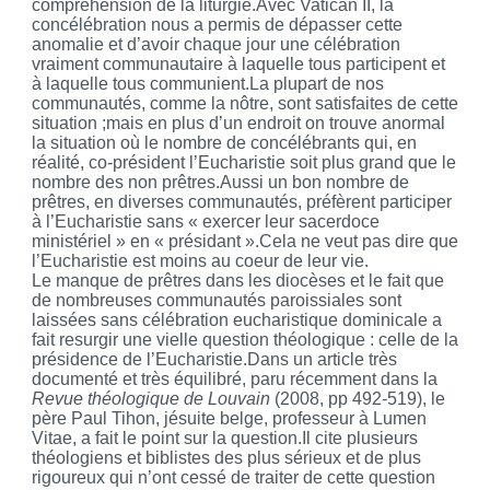
compréhension de la liturgie.Avec Vatican II, la
concélébration nous a permis de dépasser cette
anomalie et d’avoir chaque jour une célébration
vraiment communautaire à laquelle tous participent et
à laquelle tous communient.La plupart de nos
communautés, comme la nôtre, sont satisfaites de cette
situation ;mais en plus d’un endroit on trouve anormal
la situation où le nombre de concélébrants qui, en
réalité, co-président l’Eucharistie soit plus grand que le
nombre des non prêtres.Aussi un bon nombre de
prêtres, en diverses communautés, préfèrent participer
à l’Eucharistie sans « exercer leur sacerdoce
ministériel » en « présidant ».Cela ne veut pas dire que
l’Eucharistie est moins au coeur de leur vie.
Le manque de prêtres dans les diocèses et le fait que
de nombreuses communautés paroissiales sont
laissées sans célébration eucharistique dominicale a
fait resurgir une vielle question théologique : celle de la
présidence de l’Eucharistie.Dans un article très
documenté et très équilibré, paru récemment dans la
Revue théologique de Louvain
(2008, pp 492-519), le
père Paul
Tihon
, jésuite belge, professeur à Lumen
Vitae, a fait le point sur la question.Il cite plusieurs
théologiens et biblistes des plus sérieux et de plus
rigoureux qui n’ont cessé de traiter de cette question