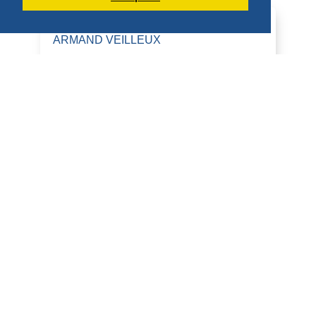
DERNIÈRES PUBLICATIONS DE DOM
ARMAND VEILLEUX
HOMILÍAS DE DOM ARMAND VEILLEUX
EN ESPAÑOL.
HOMILÍA PARA LA FIESTA DE SAN
LORENZO, DIÁCONO (10 DE AGOSTO
DE 2026)
10 de agosto de 2026 Fiesta de San
Lorenzo, diácono 2 Cor 9:6-10; Juan
12:24-26 Homilía San Benito, en su
Regla, dice que qui...
DÉCOUVRIR
HOMÉLIES DE DOM ARMAND VEILLEUX