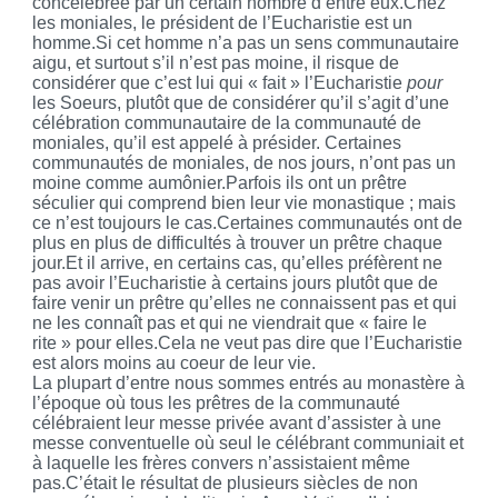
concélébrée par un certain nombre d’entre eux.Chez
les moniales, le président de l’Eucharistie est un
homme.Si cet homme n’a pas un sens communautaire
aigu, et surtout s’il n’est pas moine, il risque de
considérer que c’est lui qui « fait » l’Eucharistie
pour
les Soeurs, plutôt que de considérer qu’il s’agit d’une
célébration communautaire de la communauté de
moniales, qu’il est appelé à présider. Certaines
communautés de moniales, de nos jours, n’ont pas un
moine comme aumônier.Parfois ils ont un prêtre
séculier qui comprend bien leur vie monastique ; mais
ce n’est toujours le cas.Certaines communautés ont de
plus en plus de difficultés à trouver un prêtre chaque
jour.Et il arrive, en certains cas, qu’elles préfèrent ne
pas avoir l’Eucharistie à certains jours plutôt que de
faire venir un prêtre qu’elles ne connaissent pas et qui
ne les connaît pas et qui ne viendrait que « faire le
rite » pour elles.Cela ne veut pas dire que l’Eucharistie
est alors moins au coeur de leur vie.
La plupart d’entre nous sommes entrés au monastère à
l’époque où tous les prêtres de la communauté
célébraient leur messe privée avant d’assister à une
messe conventuelle où seul le célébrant communiait et
à laquelle les frères convers n’assistaient même
pas.C’était le résultat de plusieurs siècles de non