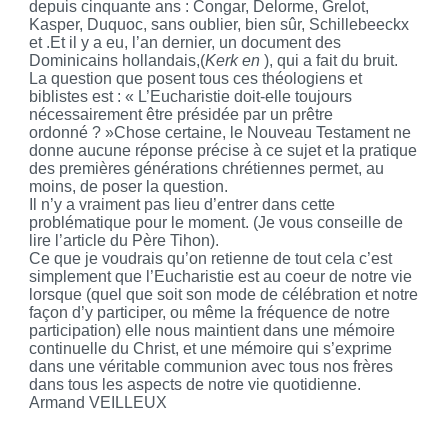
depuis cinquante ans : Congar, Delorme, Grelot,
Kasper
,
Duquoc
, sans oublier, bien sûr,
Schillebeeckx
et .Et il y a eu, l’an dernier, un document des
Dominicains hollandais,(
Kerk
en
), qui a fait du bruit.
La question que posent tous ces théologiens et
biblistes est : « L’Eucharistie doit-elle toujours
nécessairement être présidée par un prêtre
ordonné ? »Chose certaine, le Nouveau Testament ne
donne aucune réponse précise à ce sujet et la pratique
des premières générations chrétiennes permet, au
moins, de poser la question.
Il n’y a vraiment pas lieu d’entrer dans cette
problématique pour le moment. (Je vous conseille de
lire l’article du Père
Tihon
).
Ce que je voudrais qu’on retienne de tout cela c’est
simplement que l’Eucharistie est au coeur de notre vie
lorsque (quel que soit son mode de célébration et notre
façon d’y participer, ou même la fréquence de notre
participation) elle nous maintient dans une mémoire
continuelle du Christ, et une mémoire qui s’exprime
dans une véritable communion avec tous nos frères
dans tous les aspects de notre vie quotidienne.
Armand VEILLEUX