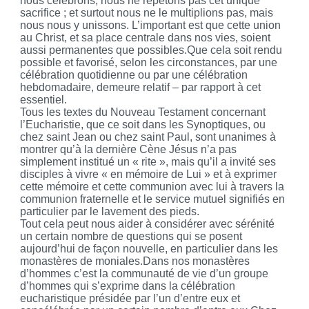
nous célébrons, nous ne répétons pas cet unique
sacrifice ; et surtout nous ne le multiplions pas, mais
nous nous y unissons. L’important est que cette union
au Christ, et sa place centrale dans nos vies, soient
aussi permanentes que possibles.Que cela soit rendu
possible et favorisé, selon les circonstances, par une
célébration quotidienne ou par une célébration
hebdomadaire, demeure relatif – par rapport à cet
essentiel.
Tous les textes du Nouveau Testament concernant
l’Eucharistie, que ce soit dans les Synoptiques, ou
chez saint Jean ou chez saint Paul, sont unanimes à
montrer qu’à la dernière Cène Jésus n’a pas
simplement institué un « rite », mais qu’il a invité ses
disciples à vivre « en mémoire de Lui » et à exprimer
cette mémoire et cette communion avec lui à travers la
communion fraternelle et le service mutuel signifiés en
particulier par le lavement des pieds.
Tout cela peut nous aider à considérer avec sérénité
un certain nombre de questions qui se posent
aujourd’hui de façon nouvelle, en particulier dans les
monastères de moniales.Dans nos monastères
d’hommes c’est la communauté de vie d’un groupe
d’hommes qui s’exprime dans la célébration
eucharistique présidée par l’un d’entre eux et