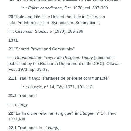
in :
Église canadienne
, Oct. 1970, col. 307‑309
20
"Rule and Life. The Role of the Rule in Cistercian
Life. An Interdisciplina Symposium. Summation.",
in :
Cistercian Studies
5 (1970), 286‑289.
1971
21
"Shared Prayer and Community"
in :
Roundtable on Prayer for Religious Today
(document
published by the Research Department of the CRC), Ottawa,
Feb, 1971, pp. 33‑39,
21.1
Trad. franç.: "Partages de prière et communauté"
in :
Liturgie
, n° 14, Fév. 1971, 101-112.
21.2
Trad. angl.
in :
Liturgy
22
"La fin d'une réforme liturgique" in
Liturgie
, n° 14, Fév.
1971,I-III
22.1
Trad. angl. in :
Liturgy
,