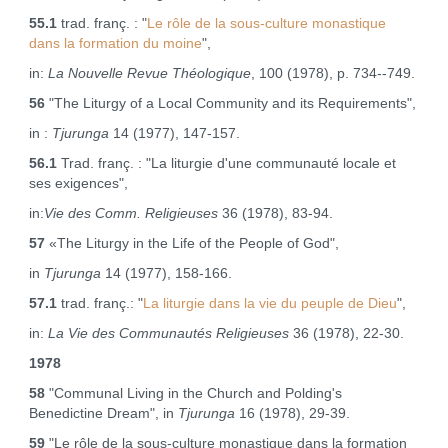
55.1
trad. franç. : "
Le rôle de la sous‑culture monastique
dans la formation du moine
",
in:
La Nouvelle Revue Théologique
, 100 (1978), p. 734‑‑749.
56
"The Liturgy of a Local Community and its Requirements",
in :
Tjurunga
14 (1977), 147‑157.
56.1
Trad. franç. : "La liturgie d'une communauté locale et
ses exigences",
in:
Vie des Comm. Religieuses
36 (1978), 83‑94.
57
«The Liturgy in the Life of the People of God",
in
Tjurunga
14 (1977), 158‑166.
57.1
trad. franç.: "
La liturgie dans la vie du peuple de Dieu
",
in:
La Vie des Communautés Religieuses
36 (1978), 22-30.
1978
58
"Communal Living in the Church and Polding's
Benedictine Dream", in
Tjurunga
16 (1978), 29‑39.
59
"Le rôle de la sous-culture monastique dans la formation