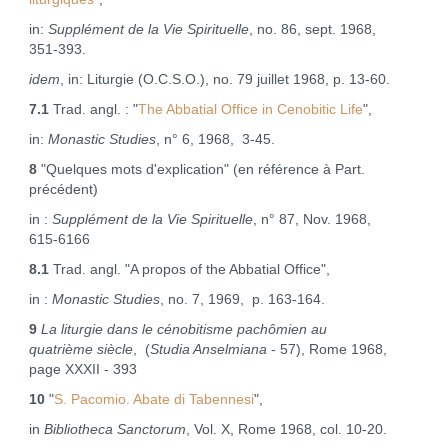
in:
Supplément de la Vie Spirituelle
, no. 86, sept. 1968,
351‑393.
idem
, in: Liturgie (O.C.S.O.), no. 79 juillet 1968, p. 13‑60.
7.1
Trad. angl. : "
The Abbatial Office in Cenobitic Life
",
in:
Monastic Studies
, n° 6, 1968, 3‑45.
8
"Quelques mots d'explication" (en référence à Part.
précédent)
in :
Supplément de la Vie Spirituelle
, n° 87, Nov. 1968,
615‑6166
8.1
Trad. angl. "A propos of the Abbatial Office",
in :
Monastic Studies
, no. 7, 1969, p. 163‑164.
9
La liturgie dans le cénobitisme pachômien au
quatrième siècle
, (
Studia Anselmiana
‑ 57), Rome 1968,
page XXXII ‑ 393
10
"
S. Pacomio. Abate di Tabennesi
",
in
Bibliotheca Sanctorum
, Vol. X, Rome 1968, col. 10‑20.