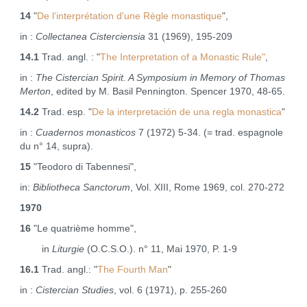
14
"
De l'interprétation d'une Règle monastique
",
in :
Collectanea Cisterciensia
31 (1969), 195‑209
14.1
Trad. angl. : "
The Interpretation of a Monastic Rule"
,
in :
The Cistercian Spirit. A Symposium in Memory of Thomas
Merton
, edited by M. Basil Pennington. Spencer 1970, 48‑65.
14.2
Trad. esp. "
De la interpretación de una regla monastica
"
in :
Cuadernos monasticos
7 (1972) 5‑34. (= trad. espagnole
du n° 14, supra).
15
"Teodoro di Tabennesi",
in:
Bibliotheca Sanctorum
, Vol. XIII, Rome 1969, col. 270-272
1970
16
"Le quatrième homme",
in
Liturgie
(O.C.S.O.). n° 11, Mai 1970, P. 1‑9
16.1
Trad. angl.: "
The Fourth Man
"
in :
Cistercian Studies
, vol. 6 (1971), p. 255-260