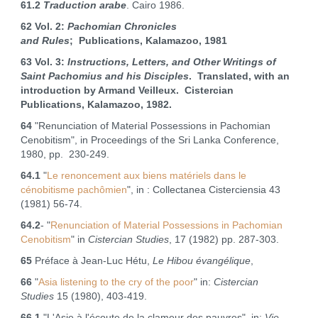
61.2
Traduction arabe
. Cairo 1986.
62 Vol. 2:
Pachomian Chronicles
and Rules
; Publications, Kalamazoo, 1981
63 Vol. 3:
Instructions, Letters, and Other Writings of
Saint Pachomius and his Disciples
. Translated, with an
introduction by Armand Veilleux. Cistercian
Publications, Kalamazoo, 1982.
64
"Renunciation of Material Possessions in Pachomian
Cenobitism", in Proceedings of the Sri Lanka Conference,
1980, pp. 230‑249.
64.1
"
Le renoncement aux biens matériels dans le
cénobitisme pachômien
", in : Collectanea Cisterciensia 43
(1981) 56‑74.
64.2
- "
Renunciation of Material Possessions in Pachomian
Cenobitism
" in
Cistercian Studies
, 17 (1982) pp. 287-303.
65
Préface à Jean‑Luc Hétu,
Le Hibou évangélique
,
66
"
Asia listening to the cry of the poor
" in:
Cistercian
Studies
15 (1980), 403-419.
66.1
"L'Asie à l'écoute de la clameur des pauvres", in:
Vie