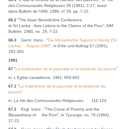
des Communautés Religieuses
39 (1981), 2‑17; aussi
dans
Bulletin de l'AIM,
1980, nº 29, pp. 7-22.
66.2
"The Asian Benedictine Conference
at Sri Lanka : Asia Listens to the Clamor of the Poor", AIM
Bulletin, 1980, no. 29, 7‑22.
66.3
Germ. trans.: "
Die Monastische Tagung in Kandy (Sri
Lanka) August 1980
", in
Erbe und Auftrag
57 (1981),
292‑303.
1981
67
"
La malédiction de la pauvreté et la béatitude du pauvre
"
in:
L'Eglise canadienne
, 1981, 659‑662.
67.1
"
La malédiction de la pauvreté et la béatitude du
pauvre
"
in:
La Vie des Communautés Religieuses
, 116‑124.
67.2
Engl. trans.: "The Curse of Poverty and the
Blessedness of the Poor", in
Tjurunga
, no. 76 (1984),
17‑22.