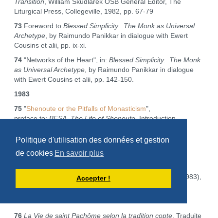
Transition
, William Skudlarek OSB General Editor, The
Liturgical Press, Collegeville, 1982, pp. 67‑79
73
Foreword to
Blessed Simplicity. The Monk as Universal
Archetype
, by Raimundo Panikkar in dialogue with Ewert
Cousins et alii, pp. ix‑xi.
74
"Networks of the Heart", in:
Blessed Simplicity. The Monk
as Universal Archetype
, by Raimundo Panikkar in dialogue
with Ewert Cousins et alii, pp. 142‑150.
1983
75
"
Shenoute or the Pitfalls of Monasticism
",
preface to:
BESA, The Life of Shenoute
, Introduction,
translation and notes by David N. Bell, Cistercian
Publications, Kalamazoo 1983.
Politique d'utilisation des données et gestion
75.1
"
Chénouté ou les écueils du monachisme
",
de cookies
En savoir plus
in
Collectanea Cisterciensia
, (1983) 124-131.
75.2
idem: in
Vie des Communautés Religieuses
41 (1983),
Accepter !
236‑246.
1984
76
La Vie de saint Pachôme selon la tradition copte
. Traduite