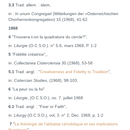
3.3
Trad. allem. : idem,
in :
In unum Congregati
(Mitteilungen der «Osterreichischen
Chorherrenkongregation) 15 (1968), 41‑62.
1968
4
"Trouvera‑t‑on la quadrature du cercle?",
in:
Liturgie
(O.C.S.O.). n° 5‑6, mars 1968, P. 1‑2
5
"Fidélité créatrice",,
in:
Collectanea Cisterciensia
30 (1968), 53‑58
5.1
Trad. angl. : "
Creativeness and Fidelity to Tradition
",
in:
Cistercian Studies
, (1968), 98‑103.
6
"La peur ou la foi"
in:
Liturgie
, (O.C.S.O.), no. 7. juillet 1968
6.1
Trad. angl. : "Fear or Faith",
in:
Liturgy
(O.C.S.O.), vol, 3. n° 2, Dec. 1968, p. 1‑2.
7
"
La théologie de l'abbatiat cénobitique et ses implications
liturgiques
",