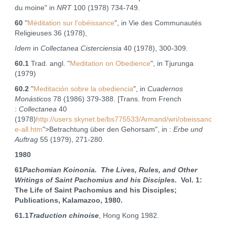
du moine" in
NRT
100 (1978) 734-749.
60
"
Méditation sur l'obéissance
", in Vie des Communautés
Religieuses 36 (1978),
Idem
in
Collectanea Cisterciensia
40 (1978), 300‑309.
60.1
Trad. angl. "
Meditation on Obedience
", in Tjurunga
(1979)
60.2
"
Meditación sobre la obediencia
", in
Cuadernos
Monásticos
78 (1986) 379‑388. [Trans. from French
:
Collectanea
40
(1978)
http://users.skynet.be/bs775533/Armand/wri/obeissanc
e-all.htm
">Betrachtung über den Gehorsam", in :
Erbe und
Auftrag
55 (1979), 271‑280.
1980
61
Pachomian Koinonia. The Lives, Rules, and Other
Writings of Saint Pachomius and his Disciples.
Vol. 1:
The Life of Saint Pachomius and his Disciples;
Publications, Kalamazoo, 1980.
61.1
Traduction chinoise
, Hong Kong 1982.