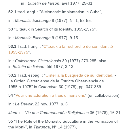
in :
Bulletin de liaison
, avril 1977. 25-31.
52.1
trad. angl. : "A Monastic Implantation in Cuba",
in :
Monastic Exchange
9 (1977), N° 1, 52‑55.
53
"Cîteaux in Search of its Identity, 1955‑1975".
in :
Monastic Exchange
9 (1977), 9‑15.
53.1
Trad. franç. : "
Cîteaux à la recherche de son identité
1955-1975
",
in :
Collectanea Cisterciensia
39 (1977) 273‑285; also
in
Bulletin de liaison
, été 1977, 3‑13.
53.2
Trad. espag. : "
Cister a la búsqueda de su identidad
. -
La Orden Cisterciense de la Estricta Observancia de
1955 a 1975" in
Cistercium
30 (1978), pp. 347-359.
54
"
Pour une adoration à trois dimensions
" (en collaboration)
in :
Le Devoir
, 22 nov. 1977, p. 5
idem
in :
Vie des Communautés Religieuses
36 (1978), 16‑21
55
"The Role of the Monastic Subculture in the Formation of
the Monk", in
Tjurunga
, N° 14 (1977),