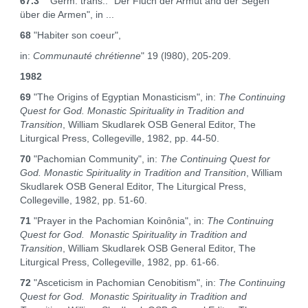
67.3
Germ. trans.: "Der Fluch der Armut and der Segen
über die Armen", in ...
68
"Habiter son coeur",
in:
Communauté chrétienne
" 19 (l980), 205‑209.
1982
69
"The Origins of Egyptian Monasticism", in:
The Continuing
Quest for God.
Monastic Spirituality in Tradition and
Transition
, William Skudlarek OSB General Editor, The
Liturgical Press, Collegeville, 1982, pp. 44‑50.
70
"Pachomian Community", in:
The Continuing Quest for
God. Monastic Spirituality in Tradition and Transition
, William
Skudlarek OSB General Editor, The Liturgical Press,
Collegeville, 1982, pp. 51‑60.
71
"Prayer in the Pachomian Koinônia", in:
The Continuing
Quest for God. Monastic Spirituality in Tradition and
Transition
, William Skudlarek OSB General Editor, The
Liturgical Press, Collegeville, 1982, pp. 61‑66.
72
"Asceticism in Pachomian Cenobitism", in:
The Continuing
Quest for God. Monastic Spirituality in Tradition and