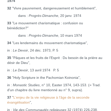
1974
32
"Vivre pauvrement, dangereusement et humblement",
dans :
Progrés‑Dimanche
, 20 janv. 1974
33
"Le mouvement charismatique : confusion ou
bénédiction?"
dans :
Progrès‑Dimanche
, 10 mars 1974
34
"Les lendemains du mouvement charismatique",
in :
Le Devoir
, 24 déc. 1973, P. 5
35
"Pâques et les fruits de l'Esprit : Du besoin de la prière au
désir de Dieu",
in :
Le Devoir
, 13 avril 1974 P. 5
36
"Holy Scripture in the Pachomian Koinonia",
in :
Monastic Studies
, n° 10, Easter 1974, 143‑153. (= Trad.
d'un chapitre du livre mentionné au n° 9, supra).
37
"
L'enjeu de la vie religieuse à l'âge de la seconde
évangélisation
",
in :
Vie des Communautés religieuses
32 (1974) 226‑238.