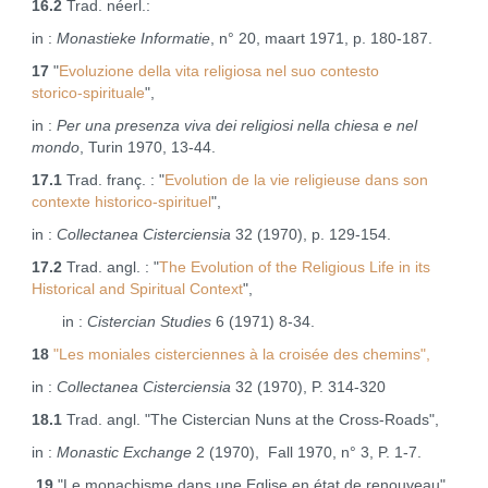
16.2
Trad. néerl.:
in :
Monastieke Informatie
, n° 20, maart 1971, p. 180‑187.
17
"
Evoluzione della vita religiosa nel suo contesto
storico‑spirituale
",
in :
Per una presenza viva dei religiosi nella chiesa e nel
mondo
, Turin 1970, 13‑44.
17.1
Trad. franç. : "
Evolution de la vie religieuse dans son
contexte historico‑spirituel
",
in :
Collectanea Cisterciensia
32 (1970), p. 129‑154.
17.2
Trad. angl. : "
The Evolution of the Religious Life in its
Historical and Spiritual Context
",
in :
Cistercian Studies
6 (1971) 8-34.
18
"Les moniales cisterciennes à la croisée des chemins",
in :
Collectanea Cisterciensia
32 (1970), P. 314‑320
18.1
Trad. angl. "The Cistercian Nuns at the Cross‑Roads",
in :
Monastic Exchange
2 (1970), Fall 1970, n° 3, P. 1‑7.
19
"Le monachisme dans une Eglise en état de renouveau",