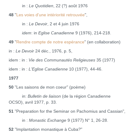
in :
Le Quotidien
, 22 (?) août 1976
48
"
Les voies d'une intériorité retrouvée
",
in :
Le Devoir
, 2 et 4 juin 1976
idem
: in
Eglise Canadienne
9 (1976), 214‑218.
49
"
Rendre compte de notre espérance
" (en collaboration)
in :
Le Devoir
24 déc., 1976, p. 5,
idem : in :
Vie des Communautés Religieuses
35 (1977) ­
idem : in :
L'Eglise Canadienne
10 (1977), 44‑46.
1977
50
"Les saisons de mon coeur" (poème)
in:
Bulletin de liaison
(de la région Canadienne
OCSO), avril 1977, p. 33.
51
"Preparation for the Seminar on Pachomius and Cassian",
in :
Monastic Exchange
9 (1977) N° 1, 26‑28.
52
"Implantation monastique à Cuba?"