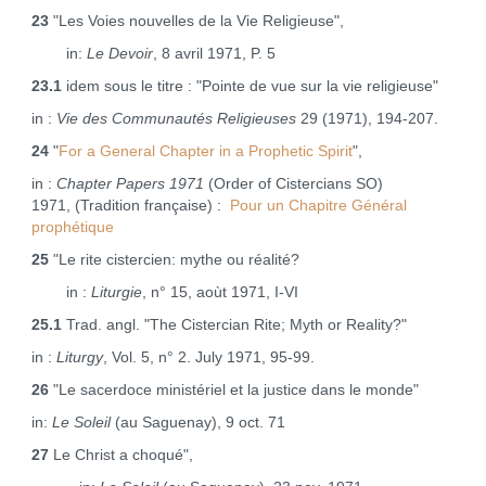
23
"Les Voies nouvelles de la Vie Religieuse",
in:
Le Devoir
, 8 avril 1971, P. 5
23.1
idem sous le titre : "Pointe de vue sur la vie religieuse"
in :
Vie des Communautés Religieuses
29 (1971), 194‑207.
24
"
For a General Chapter in a Prophetic Spirit
",
in :
Chapter Papers 1971
(Order of Cistercians SO)
1971, (Tradition française) :
Pour un Chapitre Général
prophétique
25
"Le rite cistercien: mythe ou réalité?
in :
Liturgie
, n° 15, aoùt 1971, I‑VI
25.1
Trad. angl. "The Cistercian Rite; Myth or Reality?"
in :
Liturgy
, Vol. 5, n° 2. July 1971, 95‑99.
26
"Le sacerdoce ministériel et la justice dans le monde"
in:
Le Soleil
(au Saguenay), 9 oct. 71
27
Le Christ a choqué",