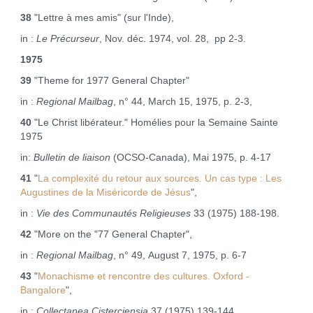
38
"Lettre à mes amis" (sur l'Inde),
in :
Le Précurseur
, Nov. déc. 1974, vol. 28, pp 2‑3.
1975
39
"Theme for 1977 General Chapter"
in :
Regional Mailbag
, n° 44, March 15, 1975, p. 2‑3,
40
"Le Christ libérateur." Homélies pour la Semaine Sainte
1975
in:
Bulletin de liaison
(OCSO‑Canada), Mai 1975, p. 4‑17
41
"
La complexité du retour aux sources. Un cas type : Les
Augustines de la Miséricorde de Jésus
",
in :
Vie des Communautés Religieuses
33 (1975) 188‑198.
42
"More on the "77 General Chapter",
in :
Regional Mailbag
, n° 49, August 7, 1975, p. 6‑7
43
"
Monachisme et rencontre des cultures.
Oxford ‑
Bangalore
",
in :
Collectanea Cisterciensia
37 (1975) 139‑144.