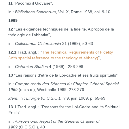
11
"Pacomio il Giovane",
in :
Bibliotheca Sanctorum
, Vol. X, Rome 1968, col. 9‑10.
1969
12
"Les exigences techniques de la fidélité. A propos de la
théologie de l'abbatiat",
in :
Collectanea Cisterciensia
31 (1969), 50‑63
12.1
Trad. angl. : "
The Technical Requirements of Fidelity
(with special reference to the theology of abbacy)
",
in :
Cistercian Studies
4 (1969), 286‑298.
13
"Les raisons d'être de la Loi‑cadre et ses fruits spirituels",
in :
Compte rendu des Séances du Chapitre Général Spécial
1969
(o.c.s.o.), Westmalle 1969, 273‑276
idem
, in :
Liturgie
(O.C.S.O.), n°9, juin 1969, p. 65‑69.
13.1
Trad. angl. : "Reasons for the Loi‑Cadre and its Spiritual
Fruits"
in :
A Provisional Report of the General Chapter of
1969
(O.C.S.O.), 40