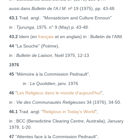
aussi dans
Bulletin de l'A.I.M.
nº 19 (1975), pp. 43-48.
43.1
Trad. angl.: "Monasticism and Culture Ennoun"
in :
Tjurunga
, 1975. n° 9 (May) p. 43‑48.
43.2
Idem (en
français
et en anglais) in : Bulletin de l'AIM.
44
"La Souche" (Poème),
in :
Bulletin de Liaison
, Noël 1975, 12‑13
1976
45
"Mémoire à la Commission Pednault",
in :
Le Quotidien
, janv. 1976
46
"
Les Religieux dans le monde d'aujourd'hui
",
in :
Vie des Communautés Religieuses
34 (1976), 34‑50.
46.1
Trad. angl. "
Religious in Today's World
",
in : BCC (Benedictine Clearing Centre, Australia), January
1978, 1‑20.
47
"Attentes face à la Commission Pednault",