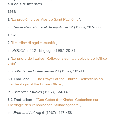
sur ce site Internet)
1966
1
"
Le problème des Vies de Saint Pachôme
",
in:
Revue d'ascétique et de mystique
42 (1966), 287‑305.
1967
2
"
Il cardine di ogni comunità
",
in:
ROCCA
, n° 12, 15 giugno 1967, 20‑21.
3
"
La prière de l'Eglise. Réflexions sur la théologie de l'Office
divin
",
in:
Collectanea Cisterciensia
29 (1967), 101‑115.
3.1
Trad. angl. : "
The Prayer of the Church. Reflections on
the theologie of the Divine Office
",
in:
Cistercian Studies
(1967), 134‑149.
3.2
Trad. allem. : "
Das Gebet der Kirche. Gedanken sur
Theologie des kanonischen Stundengebets
",
in :
Erbe und Auftrag
6 (1967), 447‑458.