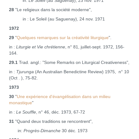
in:
Le Soleil
(au Saguenay), 23 nov. 1971
28
"Le religieux dans la société moderne",
in : Le Soleil (au Saguenay), 24 nov. 1971
1972
29
"
Quelques remarques sur la créativité liturgique
".
in :
Liturgie et Vie chrétienne
, n° 81, juillet‑sept. 1972, 156-
164.
29.1
Trad. angl.: "Some Remarks on Liturgical Creativeness",
in :
Tjurunga
(An Australian Benedictine Review) 1975, n° 10
(Oct . ), 75‑82.
1973
30
"
Une expérience d'évangélisation dans un milieu
monastique
"
in :
Le Souffle
, n° 46, déc. 1973, 67‑72
31
"Quand deux traditions se rencontrent",
in:
Progrès‑Dimanche
30 déc. 1973