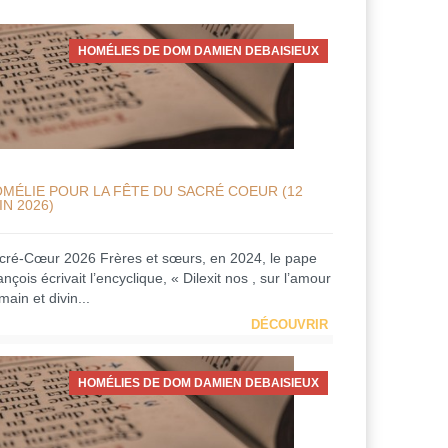
HOMÉLIES DE DOM DAMIEN DEBAISIEUX
MÉLIE POUR LA FÊTE DU SACRÉ COEUR (12
IN 2026)
cré-Cœur 2026 Frères et sœurs, en 2024, le pape
nçois écrivait l’encyclique, « Dilexit nos , sur l’amour
ain et divin...
DÉCOUVRIR
HOMÉLIES DE DOM DAMIEN DEBAISIEUX