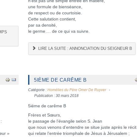
n’est pas une simple entrée en matière,
une formule de bienséance,
de respect ou de courtoisie.
Cette salutation contient,
par sa densité,
le germe…. de ce qui va suivre.
EMPS
LIRE LA SUITE : ANNONCIATION DU SEIGNEUR B
5IÈME DE CARÊME B
Catégorie :
Homélies du Père Omer De Ruyver
Publication : 30 mars 2018
5ième de carême B
Frères et Sœurs,
:
le passage de l’évangile selon S. Jean
que nous venons d’entendre se situe juste après le récit
œur »
qui relate l’entrée triomphale de Jésus à Jérusalem ;