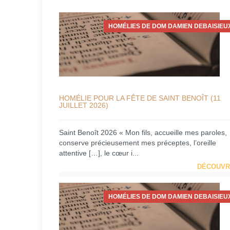
HOMÉLIES DE DOM DAMIEN DEBAISIEU
HOMÉLIE POUR LA FÊTE DE SAINT BENOÎT (11
JUILLET 2026)
Saint Benoît 2026 « Mon fils, accueille mes paroles,
conserve précieusement mes préceptes, l’oreille
attentive […], le cœur i...
DÉCOUVR
HOMÉLIES DE DOM DAMIEN DEBAISIEU