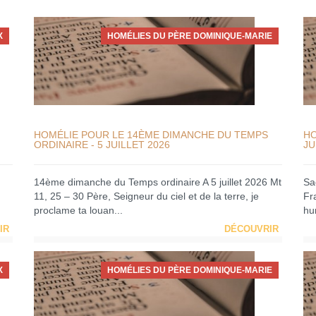
X
HOMÉLIES DU PÈRE DOMINIQUE-MARIE
HOMÉLIE POUR LE 14ÈME DIMANCHE DU TEMPS
HO
ORDINAIRE - 5 JUILLET 2026
JU
14ème dimanche du Temps ordinaire A 5 juillet 2026 Mt
Sa
11, 25 – 30 Père, Seigneur du ciel et de la terre, je
Fra
proclame ta louan...
hum
IR
DÉCOUVRIR
X
HOMÉLIES DU PÈRE DOMINIQUE-MARIE