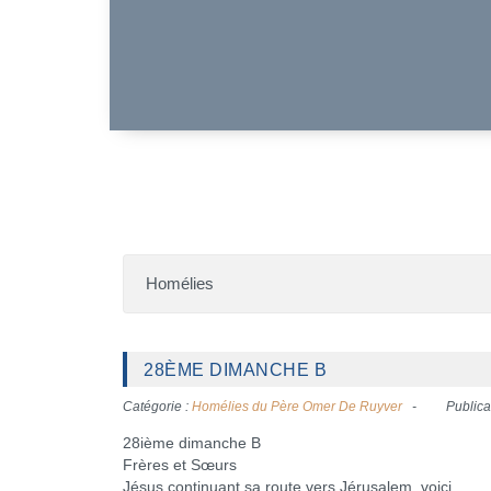
Homélies
28ÈME DIMANCHE B
Catégorie :
Homélies du Père Omer De Ruyver
Publica
28ième dimanche B
Frères et Sœurs
Jésus continuant sa route vers Jérusalem, voici