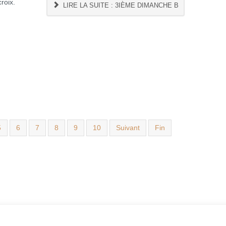
roix.
LIRE LA SUITE : 3IÈME DIMANCHE B
5
6
7
8
9
10
Suivant
Fin