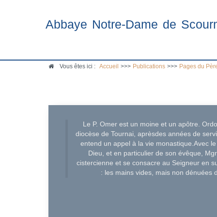
Abbaye Notre-Dame de Scour
Vous êtes ici :
Accueil
>>>
Publications
>>>
Pages du Pèr
Le P. Omer est un moine et un apôtre. Ord
diocèse de Tournai, aprèsdes années de servic
entend un appel à la vie monastique.Avec 
Dieu, et en particulier de son évêque, Mgr
cistercienne et se consacre au Seigneur en su
: les mains vides, mais non dénuées de