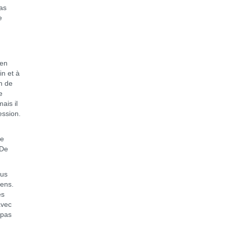
as
e
 en
n et à
in de
e
ais il
ession.
te
 De
lus
iens.
es
avec
 pas