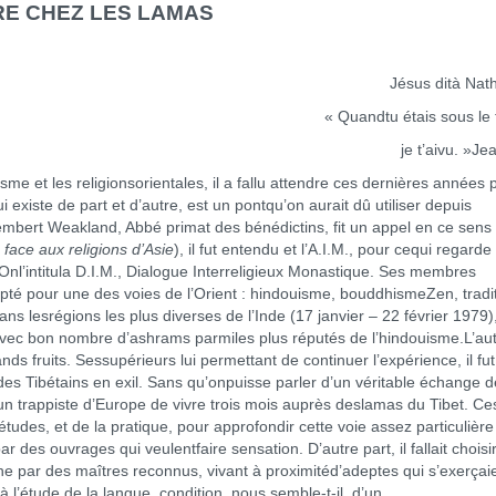
RE CHEZ LES LAMAS
Jésus dità Nat
« Quandtu étais sous le f
je t’aivu. »Je
isme et les religionsorientales, il a fallu attendre ces dernières années 
xiste de part et d’autre, est un pontqu’on aurait dû utiliser depuis
mbert Weakland, Abbé primat des bénédictins, fit un appel en ce sens
face aux religions d’Asie
), il fut entendu et l’A.I.M., pour cequi regarde 
Onl’intitula D.I.M., Dialogue Interreligieux Monastique. Ses membres
té pour une des voies de l’Orient : hindouisme, bouddhismeZen, tradi
ans lesrégions les plus diverses de l’Inde (17 janvier – 22 février 1979)
 avec bon nombre d’ashrams parmiles plus réputés de l’hindouisme.L’au
ds fruits. Sessupérieurs lui permettant de continuer l’expérience, il fut
des Tibétains en exil. Sans qu’onpuisse parler d’un véritable échange d
ur un trappiste d’Europe de vivre trois mois auprès deslamas du Tibet. Ce
tudes, et de la pratique, pour approfondir cette voie assez particulière
es ouvrages qui veulentfaire sensation. D’autre part, il fallait choisir
 par des maîtres reconnus, vivant à proximitéd’adeptes qui s’exerçai
 l’étude de la langue, condition, nous semble-t-il, d’un