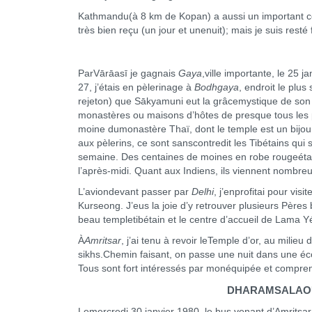
Kathmandu(à 8 km de Kopan) a aussi un important col
très bien reçu (un jour et unenuit); mais je suis rest
ParVārā
asī je gagnais
Gaya
,ville importante, le 25 
27, j’étais en pèlerinage à
Bodhgaya
, endroit le plu
rejeton) que Sākyamuni eut la grâcemystique de son I
monastères ou maisons d’hôtes de presque tous les 
moine dumonastère Thaï, dont le temple est un bijou d
aux pèlerins, ce sont sanscontredit les Tibétains qui
semaine. Des centaines de moines en robe rougeétaien
l’après-midi. Quant aux Indiens, ils viennent nombreu
L’aviondevant passer par
Delhi
, j’enprofitai pour vis
Kurseong. J’eus la joie d’y retrouver plusieurs Père
beau templetibétain et le centre d’accueil de Lama Y
À
Amritsar
, j’ai tenu à revoir leTemple d’or, au milieu 
sikhs.Chemin faisant, on passe une nuit dans une écol
Tous sont fort intéressés par monéquipée et compren
DHARAMSALAOU
Lemercredi 30 janvier 1980, le bus venant d’Amritsar