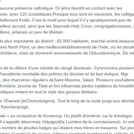
 aucune présence catholique. Or jefus bientôt en contact avec les
vinces, avec 120 scolastiques.Presque tous sont en vacances, les collège
éellement froids. C’est le motif pour lequel il n’y apratiquement pas de
meilleur accueil, ainsi que les Sœursde
Holy Cross
, congrégationsuisse,
ibres, jefaisais un peu de tibétain.
e la plus importante du district : 65 000 habitants, marché animé,beauc
mment
North Point
, un des meilleursétablissements de l’Inde, où les jésuit
n chrétiens, mais se montrent reconnaissants de l’éducationreçue. De 
ors de la clôture d’une retraite du clergé diocésain. J’yrencontrai plusieu
l’excellente mentalité des prêtres du diocèse et de leur évêque, Mgr
 des chanoines réguliers deSaint-Maurice, Valais. Plusieurs souhaitera
rontière, proche du Tibet et fort influencée parles traditions du boudd
iques imitant en tout le style des gonpas tibétains.
ur l’Everest (leChomolungma). Tout le long de la route jusqu’aux abord
u Kanchenjunga.
isite » au
scolasticat de Kurseong
. Ou plutôt àl’endroit, car le théologat,
 il s’appelle désormais
Vidyajyoti
(la Lumière de la connaissance). Ici on
nombre de jésuites belges qui étaient mes frères et mesamis. Sur plu
més d’unefoule de jeunes religieux respirent maintenant la solitude et 