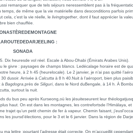
 aussi remarquer que de tels séjours neressemblent pas à la fréquentati
 temps, de même que la vie matérielle dans desconditions parfois primi
ela, c’est la vie réelle, le
livingtogether
, dont il faut apprécier la vale
bre bien chauffée.
ONASTÈREDEMONTAGNE
AROUTEDEDARJEELING :
SONADA
5. Dix heuresde vol réel. Escale à Abou-Dhabi (Émirats Arabes Unis).
ou le givre : paysages de champs blancs. Ledécalage horaire est de qu
otre heure, à 2 h 45 (heurelocale). Le 2 janvier, je n’ai pas quitté l’aéro
 30 dusoir. Arrivée à
Calcutta
à 8 h 40.Nuit à l’aéroport, bien plus paisib
t à
Bagdogra
,près de
Siliguri
, dans le Nord duBengale, à 14 h. À Bomba
cutta, surtout la nuit.
nds du bus peu après Kurseong,où les jésuiteseurent leur théologatjus
t plus haut. On est dans les montagnes, les contrefortsde l’Himālaya, et 
e trajet qu’un petit chemin de fer à vapeur. Chemin faisant, j’eusl’occ
 les joursd’élections, pour le 3 et le 6 janvier. Dans la région de Darje
u ma lettre :pourtant l’adresse était correcte. On m’accueillit cependant