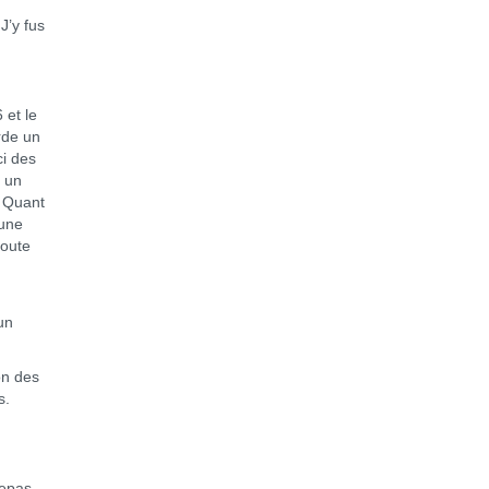
J’y fus
.
 et le
rde un
ci des
t un
. Quant
 une
toute
un
ion des
s.
repas