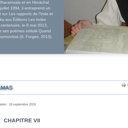
t Dharamsala et en Himāchal
illet 1994, il entreprend un
t sur Les rapports de l’Inde et
ka aux Éditions Les Indes
 centenaire, le 8 mai 2013,
de ses poèmes intitulé Quand
ourmontois (6, Forges, 2013).
LAMAS
ation : 16 septembre 2019
CHAPITRE VII