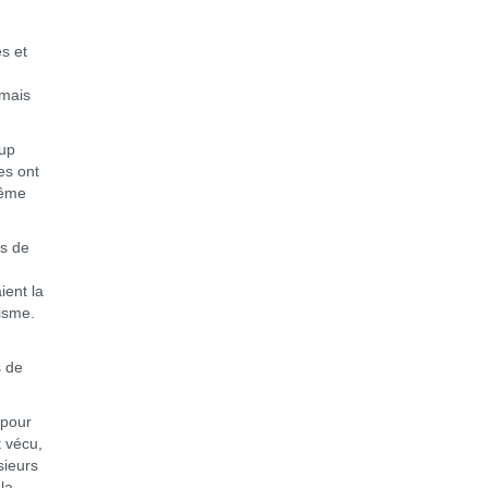
s et
 mais
oup
es ont
même
rs de
ient la
hisme.
s de
 pour
t vécu,
sieurs
la