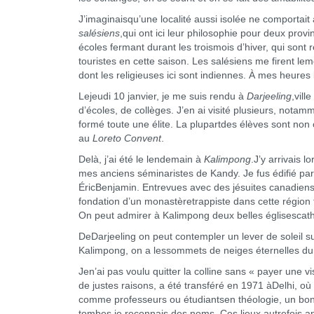
J’imaginaisqu’une localité aussi isolée ne comportait
salésiens
,qui ont ici leur philosophie pour deux pro
écoles fermant durant les troismois d’hiver, qui sont r
touristes en cette saison. Les salésiens me firent le
dont les religieuses ici sont indiennes. À mes heures l
Lejeudi 10 janvier, je me suis rendu à
Darjeeling
,vill
d’écoles, de collèges. J’en ai visité plusieurs, nota
formé toute une élite. La plupartdes élèves sont no
au
Loreto Convent
.
Delà, j’ai été le lendemain à
Kalimpong
.J’y arrivais l
mes anciens séminaristes de Kandy. Je fus édifié par
ÉricBenjamin. Entrevues avec des jésuites canadiens,
fondation d’un monastèretrappiste dans cette région f
On peut admirer à Kalimpong deux belles églisescathol
DeDarjeeling on peut contempler un lever de soleil s
Kalimpong, on a lessommets de neiges éternelles d
Jen’ai pas voulu quitter la colline sans « payer une v
de justes raisons, a été transféré en 1971 àDelhi, où
comme professeurs ou étudiantsen théologie, un bon 
tombes je reconnais des noms. Ces lieux autrefois ani