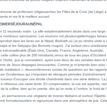
rémonie de profession religieusechez les Filles de la Croix (de Liège) à
ente et me fit le meilleur accueil.
EMIERSÉJOURAUNÉPAL
rs 11 heuresdu matin. La ville estadmirablement située dans une large 
, de nombreux sanctuaires. Les environs ont plusieurspèlerinages fameu
produit dans les livres sur le Népal;
Bodnath
,où j’ai pu rendre visite à
apa et les Sakyapa (les Bonnets rouges). J’ai surtout vécu unedizain
 estconsidérable (États-Unis, Canada, France, Angleterre, Australie,
ette colline plus de 200 retraitants,venus de tous les pays d’Occident
n Yéshé
, que je connaisbien, ayant suivi deux de ses retraites dans le M
personne de Jésus despages émouvantes. Comme je m’entends bien avec 
nte de méditation », deuxconférences suivies de questions sur les rapport
ces Occidentaux qui s’imposent de silongues périodes d’entraînement
l est luxueux d’occuper une étroite chambrette dans une série deblocs. La 
e à côtesous une vaste tente. En compensation, la vue est superbe, ver
de la colline, bien qu’on ysente, dès qu’on reste à l’ombre, le froid de l’
e, en permanence une vingtaine de moines tibétains et surtout 70petits
t une formationaustère et vigoureuse dans une atmosphère de joie. Cela