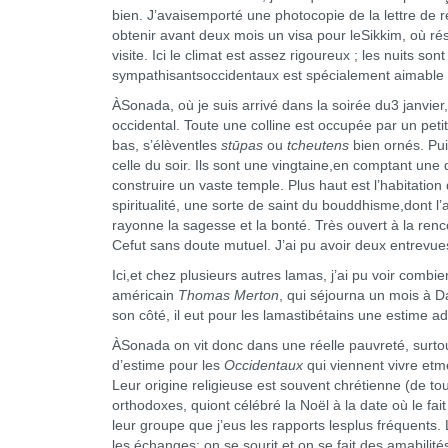
bien. J’avaisemporté une photocopie de la lettre de
obtenir avant deux mois un visa pour leSikkim, où r
visite. Ici le climat est assez rigoureux ; les nuits 
sympathisantsoccidentaux est spécialement aimable e
ÀSonada, où je suis arrivé dans la soirée du3 janvier, 
occidental. Toute une colline est occupée par un peti
bas, s’élèventles
stūpas
ou
tcheutens
bien ornés. Pui
celle du soir. Ils sont une vingtaine,en comptant une 
construire un vaste temple. Plus haut est l’habitation
spiritualité, une sorte de saint du bouddhisme,dont l’a
rayonne la sagesse et la bonté. Très ouvert à la rencon
Cefut sans doute mutuel. J’ai pu avoir deux entrevues
Ici,et chez plusieurs autres lamas, j’ai pu voir comb
américain
Thomas Merton
, qui séjourna un mois à 
son côté, il eut pour les lamastibétains une estime ad
ÀSonada on vit donc dans une réelle pauvreté, surtou
d’estime pour les
Occidentaux
qui viennent vivre etm
Leur origine religieuse est souvent chrétienne (de t
orthodoxes, quiont célébré la Noël à la date où le fa
leur groupe que j’eus les rapports lesplus fréquents. 
les échanges; on se sourit et on se fait des amabilité