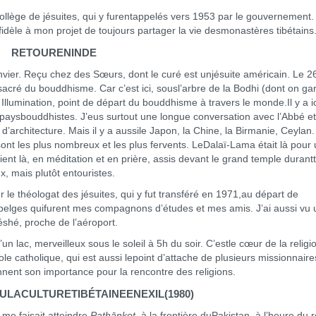
lège de jésuites, qui y furentappelés vers 1953 par le gouvernement. 
é fidèle à mon projet de toujours partager la vie desmonastères tibétains
RETOURENINDE
janvier. Reçu chez des Sœurs, dont le curé est unjésuite américain. Le 26
s sacré du bouddhisme. Car c’est ici, sousl’arbre de la Bodhi (dont on ga
llumination, point de départ du bouddhisme à travers le monde.Il y a i
paysbouddhistes. J’eus surtout une longue conversation avec l’Abbé e
’architecture. Mais il y a aussile Japon, la Chine, la Birmanie, Ceylan
 sont les plus nombreux et les plus fervents. LeDalaï-Lama était là pour
t là, en méditation et en prière, assis devant le grand temple durant
x, mais plutôt entouristes.
iter le théologat des jésuites, qui y fut transféré en 1971,au départ de
s belges quifurent mes compagnons d’études et mes amis. J’ai aussi vu 
éshé, proche de l’aéroport.
d’un lac, merveilleux sous le soleil à 5h du soir. C’estle cœur de la relig
e catholique, qui est aussi lepoint d’attache de plusieurs missionnaire
nent son importance pour la rencontre des religions.
LACULTURETIBÉTAINEENEXIL(1980)
 me faisait atteindre
Pathānkot
, à la frontière duPakistan, à l’heure du 