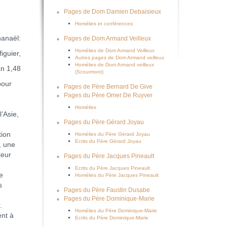
Pages de Dom Damien Debaisieux
Homélies et conférences
hanaël:
Pages de Dom Armand Veilleux
Homélies de Dom Armand Veilleux
iguier,
Autres pages de Dom Armand veilleux
Homélies de Dom Armand veilleux
an 1,48
(Scourmont)
pour
Pages de Père Bernard De Give
Pages du Père Omer De Ruyver
Homélies
l’Asie,
Pages du Père Gérard Joyau
tion
Homélies du Père Gérard Joyau
Ecrits du Père Gérard Joyau
, une
teur
Pages du Père Jacques Pineault
Ecrits du Père Jacques Pineault
e
Homélies du Père Jacques Pineault
s
Pages du Père Faustin Dusabe
Pages du Père Dominique-Marie
.
Homélies du Père Dominique-Marie
ent à
Ecrits du Père Dominique-Marie