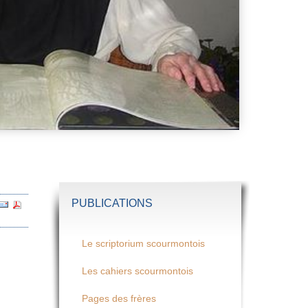
PUBLICATIONS
Le scriptorium scourmontois
Les cahiers scourmontois
Pages des frères