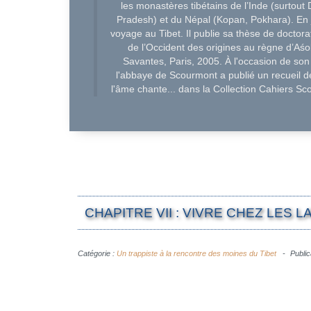
les monastères tibétains de l’Inde (surtou
Pradesh) et du Népal (Kopan, Pokhara). En ju
voyage au Tibet. Il publie sa thèse de doctora
de l’Occident des origines au règne d’Aśo
Savantes, Paris, 2005. À l'occasion de son
l'abbaye de Scourmont a publié un recueil 
l'âme chante... dans la Collection Cahiers Sc
CHAPITRE VII : VIVRE CHEZ LES 
Catégorie :
Un trappiste à la rencontre des moines du Tibet
Public