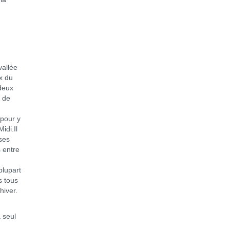
vallée
x du
 deux
e de
 pour y
idi.Il
ses
s entre
plupart
s tous
hiver.
 seul