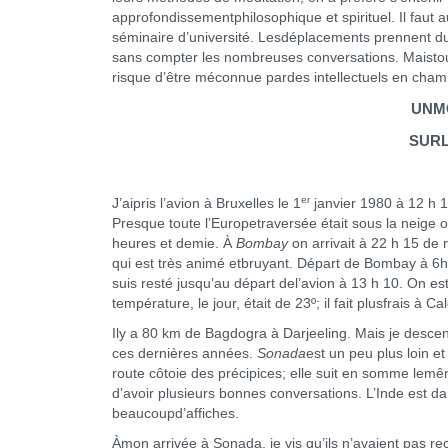
approfondissementphilosophique et spirituel. Il faut
séminaire d’université. Lesdéplacements prennent du
sans compter les nombreuses conversations. Maistout c
risque d’être méconnue pardes intellectuels en cham
UNM
SURL
er
J’aipris l’avion à Bruxelles le 1
janvier 1980 à 12 h 1
Presque toute l’Europetraversée était sous la neige 
heures et demie. À
Bombay
on arrivait à 22 h 15 de n
qui est très animé etbruyant. Départ de Bombay à 6h
suis resté jusqu’au départ del’avion à 13 h 10. On es
température, le jour, était de 23º; il fait plusfrais à Cal
Ily a 80 km de Bagdogra à Darjeeling. Mais je desce
ces dernières années.
Sonada
est un peu plus loin e
route côtoie des précipices; elle suit en somme lemêm
d’avoir plusieurs bonnes conversations. L’Inde est dans
beaucoupd’affiches.
Àmon arrivée à Sonada, je vis qu’ils n’avaient pas reç