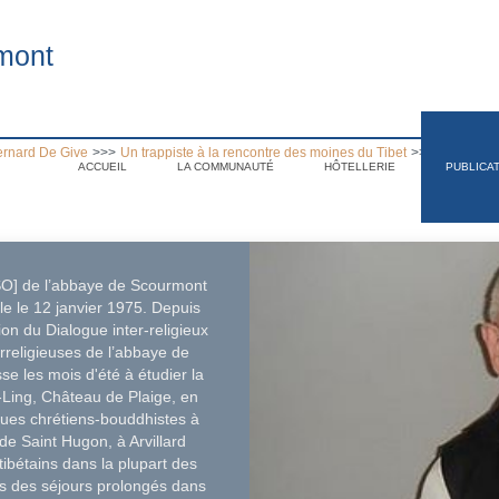
mont
ernard De Give
>>>
Un trappiste à la rencontre des moines du Tibet
>>>
Chapitre V
ACCUEIL
LA COMMUNAUTÉ
HÔTELLERIE
PUBLICA
.
CSO] de l’abbaye de Scourmont
lle le 12 janvier 1975. Depuis
n du Dialogue inter-religieux
erreligieuses de l’abbaye de
se les mois d'été à étudier la
-Ling, Château de Plaige, en
oques chrétiens-bouddhistes à
de Saint Hugon, à Arvillard
tibétains dans la plupart des
ois des séjours prolongés dans