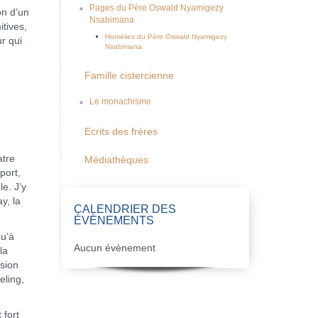
Pages du Père Oswald Nyamigezy
on d’un
Nsabimana
tives,
Homélies du Père Oswald Nyamigezy
ur qui
Nsabimana
Famille cistercienne
Le monachisme
Ecrits des frères
atre
Médiathèques
port,
le. J’y
y, la
CALENDRIER DES
ÉVÈNEMENTS
qu’à
Aucun évènement
la
asion
eling,
 fort