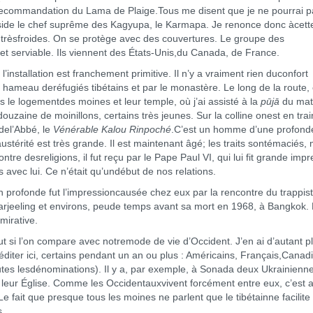
 recommandation du Lama de Plaige.Tous me disent que je ne pourrai p
éside le chef suprême des Kagyupa, le Karmapa. Je renonce donc àcett
sont trèsfroides. On se protège avec des couvertures. Le groupe des
t serviable. Ils viennent des États-Unis,du Canada, de France.
l’installation est franchement primitive. Il n’y a vraiment rien duconfort
t hameau deréfugiés tibétains et par le monastère. Le long de la route,
s le logementdes moines et leur temple, où j’ai assisté à la
pūjā
du mati
douzaine de moinillons, certains très jeunes. Sur la colline onest en tra
 del’Abbé, le
Vénérable Kalou Rinpoché
.C’est un homme d’une profond
ustérité est très grande. Il est maintenant âgé; les traits sontémaciés, m
tre desreligions, il fut reçu par le Pape Paul VI, qui lui fit grande impr
 avec lui. Ce n’était qu’undébut de nos relations.
ien profonde fut l’impressioncausée chez eux par la rencontre du trappis
Darjeeling et environs, peude temps avant sa mort en 1968, à Bangkok.
mirative.
t si l’on compare avec notremode de vie d’Occident. J’en ai d’autant p
éditer ici, certains pendant un an ou plus : Américains, Français,Canad
outes lesdénominations). Il y a, par exemple, à Sonada deux Ukrainienn
it leur Église. Comme les Occidentauxvivent forcément entre eux, c’est 
Le fait que presque tous les moines ne parlent que le tibétainne facilite
s.