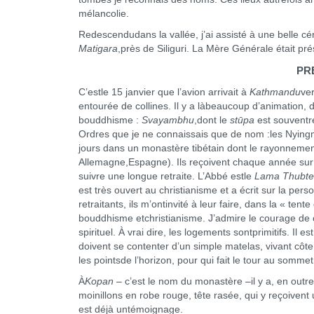
mélancolie.
Redescendudans la vallée, j’ai assisté à une belle cé
Matigara
,près de Siliguri. La Mère Générale était prés
PR
C’estle 15 janvier que l’avion arrivait à
Kathmandu
ve
entourée de collines. Il y a làbeaucoup d’animation
bouddhisme :
Svayambhu
,dont le
stūpa
est souventre
Ordres que je ne connaissais que de nom :les Nyingm
jours dans un monastère tibétain dont le rayonnement
Allemagne,Espagne). Ils reçoivent chaque année sur c
suivre une longue retraite. L’Abbé estle
Lama Thubte
est très ouvert au christianisme et a écrit sur la 
retraitants, ils m’ontinvité à leur faire, dans la « te
bouddhisme etchristianisme. J’admire le courage de 
spirituel. À vrai dire, les logements sontprimitifs. I
doivent se contenter d’un simple matelas, vivant côt
les pointsde l’horizon, pour qui fait le tour au sommet 
À
Kopan
– c’est le nom du monastère –il y a, en outr
moinillons en robe rouge, tête rasée, qui y reçoiven
est déjà untémoignage.