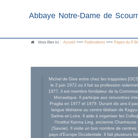
Abbaye Notre-Dame de Scour
Vous êtes ici :
Accueil
>>>
Publications
>>>
Pages du P B
Michel de Give entre chez les trappistes [O
le 2 juin 1972 où il fait sa profession solenne
1977, il est membre fondateur de la Commissio
Monastique. Il participe aux rencontres int
Praglia en 1977 et 1979. Durant dix ans il pas
langue tibétaine au centre tibétain de Kagyu
Saône-et-Loire. Il aide à organiser les Coll
l’Institut Karma Ling, ancienne Chartreuse 
(Savoie). Il visite un bon nombre de centres 
pays d’Europe Occidentale. Il fait plusieurs f