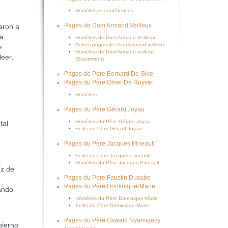
Homélies et conférences
Pages de Dom Armand Veilleux
aron a
la
Homélies de Dom Armand Veilleux
Autres pages de Dom Armand veilleux
».
Homélies de Dom Armand veilleux
leer,
(Scourmont)
Pages de Père Bernard De Give
Pages du Père Omer De Ruyver
Homélies
Pages du Père Gérard Joyau
Homélies du Père Gérard Joyau
tal
Ecrits du Père Gérard Joyau
Pages du Père Jacques Pineault
Ecrits du Père Jacques Pineault
Homélies du Père Jacques Pineault
íz de
Pages du Père Faustin Dusabe
Pages du Père Dominique-Marie
ando
Homélies du Père Dominique-Marie
Ecrits du Père Dominique-Marie
Pages du Père Oswald Nyamigezy
bierno