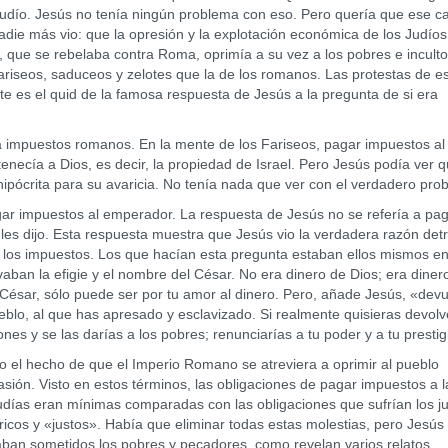
udío. Jesús no tenía ningún problema con eso. Pero quería que ese c
nadie más vio: que la opresión y la explotación económica de los Judíos
, que se rebelaba contra Roma, oprimía a su vez a los pobres e inculto
fariseos, saduceos y zelotes que la de los romanos. Las protestas de e
te es el quid de la famosa respuesta de Jesús a la pregunta de si era
mpuestos romanos. En la mente de los Fariseos, pagar impuestos al
enecía a Dios, es decir, la propiedad de Israel. Pero Jesús podía ver 
ipócrita para su avaricia. No tenía nada que ver con el verdadero pro
ar impuestos al emperador. La respuesta de Jesús no se refería a pag
 les dijo. Esta respuesta muestra que Jesús vio la verdadera razón det
e los impuestos. Los que hacían esta pregunta estaban ellos mismos e
n la efigie y el nombre del César. No era dinero de Dios; era dinero
l César, sólo puede ser por tu amor al dinero. Pero, añade Jesús, «dev
ueblo, al que has apresado y esclavizado. Si realmente quisieras devolv
nes y se las darías a los pobres; renunciarías a tu poder y a tu prestig
l hecho de que el Imperio Romano se atreviera a oprimir al pueblo
asión. Visto en estos términos, las obligaciones de pagar impuestos a l
udías eran mínimas comparadas con las obligaciones que sufrían los j
cos y «justos». Había que eliminar todas estas molestias, pero Jesús
aban sometidos los pobres y pecadores, como revelan varios relatos