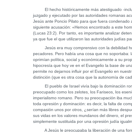
El hecho históricamente más atestiguado -incluso
juzgado y ejecutado por las autoridades romanas acu
Jesús ante Poncio Pilato para que fuera condenado a 
siguiente acusación: «Hemos encontrado a este hombr
(Lucas 23:2). Por tanto, es importante analizar dete
ya que fue el que utilizaron las autoridades judías p
Jesús era muy comprensivo con la debilidad hum
pecadores. Pero había una cosa que no soportaba: la
oprimían política, social y económicamente a su prop
hipocresía que hoy ve en el Evangelio la base de una
permite no dejarnos influir por el Evangelio en nuestr
distinción (que es otra cosa que la autonomía de c
El pueblo de Israel vivía bajo la dominación roma
preocupado como los zelotes, los Fariseos, los esenio
imperialismo romano. Pero su preocupación iba mucho
toda opresión y dominación: es decir, la falta de co
compasión unos por otros, ¿serían más libres despu
sus vidas en los valores mundanos del dinero, el pres
simplemente sustituida por una opresión judía igual
A Jesús le preocupaba la liberación de una form