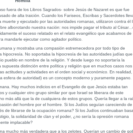
Homilía
 fuera de los Libros Sagrados- sobre Jesús de Nazaret es que fue
sado de alta traición. Cuando los Fariseos, Escribas y Sacerdotes llev
muerte y ejecutado por las autoridades romanas, utilizaron contra él 
e alborotando nuestra nación: nos impide pagar el tributo al César...
nidamente el suceso relatado en el relato evangélico que acabamos de 
ara mandarle ejecutar como agitador político.
ana y mostraba una compasión estremecedora por todo tipo de
 hipocresía. No soportaba la hipocresía de las autoridades judías que
io pueblo en nombre de la religión. Y desde luego no soportaría la
 supuesta distinción entre política y religión que en muchos casos nos
as actitudes y actividades en el orden social y económico. En realidad, 
ada esfera de autoridad) es un concepto moderno y puramente pagano.
na. Hay muchos indicios en el Evangelio de que Jesús estaba tan
s y cualquier otro grupo similar por que Israel se liberara de este
 más allá que la de cualquiera de estos grupos. Quería llegar a la ra
mpasión del hombre por el hombre. Si los Judíos seguían careciendo de
és de librarse de la ocupación romana? Si los Judíos continuaban bas
tigio, la solidaridad de clan y el poder, ¿no sería la opresión romana
mente implacable?
a mucho más verdadera que a los zelotes. Querían un cambio de go