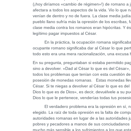
(¡hoy diríamos «cambio de régimen»!) de romano a j
afectara a todos los aspectos de la vida. Vio lo que 
venían de dentro y no de fuera. La clase media judía
pueblo llano sufría más la opresión de los escribas, 
clase media contra los romanos eran hipócritas. Y és
legítimo pagar impuestos al César.
En la práctica, la ocupación romana significaba i
ocupante romano significaba dar al César lo que pert
todo esto era una mera racionalización, una excusa h
En su pregunta, preguntaban si estaba permitido pag
sino a devolver. «Dad al César lo que es del César»,
todos los problemas que tenían con esta cuestión d
posesión de monedas romanas. Estas monedas llevaba
César. Si te niegas a devolver al César lo que es de
Dios lo que es de Dios», es decir, devuélvele a su p
Dios lo que le pertenece, venderías todas tus posesio
El verdadero problema era la opresión en sí, no e
elegido. La raíz de toda opresión es la falta de comp
autoridades romanas en lugar de a las autoridades j
pobres y pecadores a manos de sus conciudadanos ri
mucho más sensible a los sufrimientos a los que est