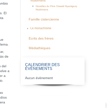
Nsabimana
ambio
Homélies du Père Oswald Nyamigezy
Nsabimana
s. El
sta
Famille cistercienne
Le monachisme
Ecrits des frères
que
blema.
Médiathèques
ar,
rás de
n
CALENDRIER DES
 del
ÉVÈNEMENTS
uelve a
er a
Aucun évènement
io.
as
udíos
 era