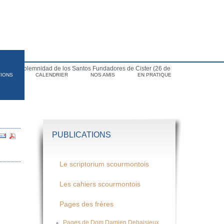
para la Solemnidad de los Santos Fundadores de Cister (26 de
TIONS
CALENDRIER
NOS AMIS
EN PRATIQUE
PUBLICATIONS
Le scriptorium scourmontois
Les cahiers scourmontois
Pages des frères
Pages de Dom Damien Debaisieux