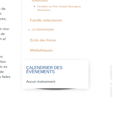
Nsabimana
Homélies du Père Oswald Nyamigezy
a de
Nsabimana
l
nces,
Famille cistercienne
n rico-
Le monachisme
o de
n el
Ecrits des frères
Médiathèques
es
lios
do es
CALENDRIER DES
ÉVÈNEMENTS
ede
 fieles
Aucun évènement