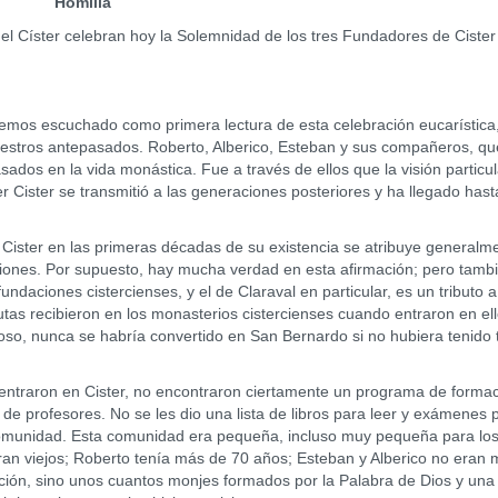
Homilía
ster celebran hoy la Solemnidad de los tres Fundadores de Cister 
os escuchado como primera lectura de esta celebración eucarística
 nuestros antepasados. Roberto, Alberico, Esteban y sus compañeros, qu
ados en la vida monástica. Fue a través de ellos que la visión particu
r Cister se transmitió a las generaciones posteriores y ha llegado hast
er en las primeras décadas de su existencia se atribuye generalme
ones. Por supuesto, hay mucha verdad en esta afirmación; pero tamb
ndaciones cistercienses, y el de Claraval en particular, es un tributo a
utas recibieron en los monasterios cistercienses cuando entraron en ell
oso, nunca se habría convertido en San Bernardo si no hubiera tenido 
ron en Cister, no encontraron ciertamente un programa de formac
 de profesores. No se les dio una lista de libros para leer y exámenes 
 comunidad. Esta comunidad era pequeña, incluso muy pequeña para lo
ran viejos; Roberto tenía más de 70 años; Esteban y Alberico no eran
ón, sino unos cuantos monjes formados por la Palabra de Dios y una 