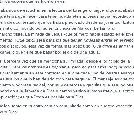
 los valores que les hicieron vivir.
amos de escuchar en la lectura del Evangelio, sigue al que acabab
qué tenía que hacer para tener la vida eterna. Jesús había recordado a
 le había contestado que los había practicado desde su juventud. Ento
se sintió conmovido por su amor", escribe Marcos. Le llamó al
marchó triste. La mirada de Jesús -que primero había estado en el jove
menta: "¡
Qué difícil será para los que tienen riquezas entrar en el rein
ados discípulos, esta vez de forma más absoluta: "
Qué difícil es entrar e
l camello que tiene que pasar por el ojo de una aguja.
 tercera vez que se menciona su "mirada" desde el principio de la
oria: "
Para los hombres es imposible, pero no para Dios: porque todo 
s precisamente en este contexto en el que cada uno de los tres evange
Jesús a los que lo han dejado todo para seguirle. El mensaje es que to
imiento y pobreza radical, por muy generosa y genuina que sea, no pu
pondido a la llamada de Dios y hemos venido al monasterio, y si somos
licación; es que "todo es posible para Dios".
, tanto en nuestro camino comunitario como en nuestra vocación
para Dios".