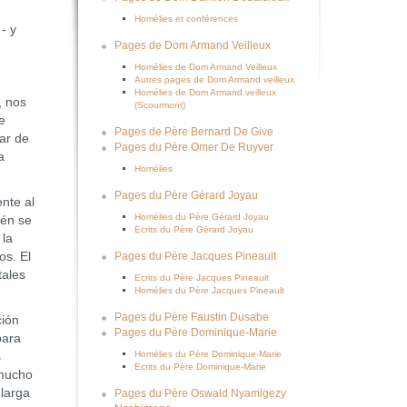
Homélies et conférences
- y
Pages de Dom Armand Veilleux
Homélies de Dom Armand Veilleux
Autres pages de Dom Armand veilleux
Homélies de Dom Armand veilleux
, nos
(Scourmont)
e
Pages de Père Bernard De Give
lar de
Pages du Père Omer De Ruyver
a
Homélies
Pages du Père Gérard Joyau
nte al
Homélies du Père Gérard Joyau
ién se
Ecrits du Père Gérard Joyau
 la
os. El
Pages du Père Jacques Pineault
tales
Ecrits du Père Jacques Pineault
Homélies du Père Jacques Pineault
Pages du Père Faustin Dusabe
ión
Pages du Père Dominique-Marie
para
Homélies du Père Dominique-Marie
s
Ecrits du Père Dominique-Marie
 mucho
larga
Pages du Père Oswald Nyamigezy