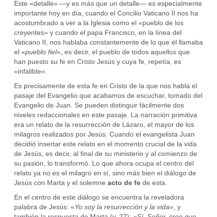
Este «detalle» —y es más que un detalle— es especialmente
importante hoy en día, cuando el Concilio Vaticano II nos ha
acostumbrado a ver a la Iglesia como el «pueblo de los
creyentes» y cuando el papa Francisco, en la línea del
Vaticano II, nos hablaba constantemente de lo que él llamaba
el «
pueblo fiel
», es decir, el pueblo de todos aquellos que
han puesto su fe en Cristo Jesús y cuya fe, repetía, es
«infalible».
Es precisamente de esta fe en Cristo de la que nos habla el
pasaje del Evangelio que acabamos de escuchar, tomado del
Evangelio de Juan. Se pueden distinguir fácilmente dos
niveles redaccionales en este pasaje. La narración primitiva
era un relato de la resurrección de Lázaro, el mayor de los
milagros realizados por Jesús. Cuando el evangelista Juan
decidió insertar este relato en el momento crucial de la vida
de Jesús, es decir, al final de su ministerio y al comienzo de
su pasión, lo transformó. Lo que ahora ocupa el centro del
relato ya no es el milagro en sí, sino más bien el diálogo de
Jesús con Marta y el solemne
acto de fe
de esta.
En el centro de este diálogo se encuentra la reveladora
palabra de Jesús: «
Yo soy la resurrección y la vida
», y
también la respuesta de Marta (v. 27): «
Sí, Señor, creo que