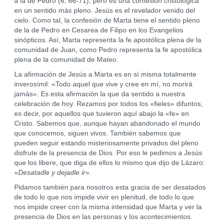
a la de Pedro (6, 66-71), pero es una confesión cristológica
en un sentido más pleno. Jesús es el revelador venido del
cielo. Como tal, la confesión de Marta tiene el sentido pleno
de la de Pedro en Cesarea de Filipo en los Evangelios
sinópticos. Así, Marta representa la fe apostólica plena de la
comunidad de Juan, como Pedro representa la fe apostólica
plena de la comunidad de Mateo.
La afirmación de Jesús a Marta es en sí misma totalmente
inverosímil: «Todo aquel que vive y cree en mí, no morirá
jamás». Es esta afirmación la que da sentido a nuestra
celebración de hoy. Rezamos por todos los «fieles» difuntos,
es decir, por aquellos que tuvieron aquí abajo la «fe» en
Cristo. Sabemos que, aunque hayan abandonado el mundo
que conocemos, siguen vivos. También sabemos que
pueden seguir estando misteriosamente privados del pleno
disfrute de la presencia de Dios. Por eso le pedimos a Jesús
que los libere, que diga de ellos lo mismo que dijo de Lázaro:
«
Desatadle y dejadle ir
».
Pidamos también para nosotros esta gracia de ser desatados
de todo lo que nos impide vivir en plenitud, de todo lo que
nos impide creer con la misma intensidad que Marta y ver la
presencia de Dios en las personas y los acontecimientos.