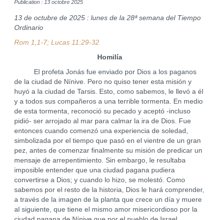
Publication : 13 octobre 2025
13 de octubre de 2025 : lunes de la 28ª semana del Tiempo
Ordinario
Rom 1,1-7; Lucas 11:29-32
Homilía
El profeta Jonás fue enviado por Dios a los paganos
de la ciudad de Nínive. Pero no quiso tener esta misión y
huyó a la ciudad de Tarsis. Esto, como sabemos, le llevó a él
y a todos sus compañeros a una terrible tormenta. En medio
de esta tormenta, reconoció su pecado y aceptó -incluso
pidió- ser arrojado al mar para calmar la ira de Dios. Fue
entonces cuando comenzó una experiencia de soledad,
simbolizada por el tiempo que pasó en el vientre de un gran
pez, antes de comenzar finalmente su misión de predicar un
mensaje de arrepentimiento. Sin embargo, le resultaba
imposible entender que una ciudad pagana pudiera
convertirse a Dios; y cuando lo hizo, se molestó. Como
sabemos por el resto de la historia, Dios le hará comprender,
a través de la imagen de la planta que crece un día y muere
al siguiente, que tiene el mismo amor misericordioso por la
ciudad pagana de Nínive que por el pueblo de Israel.