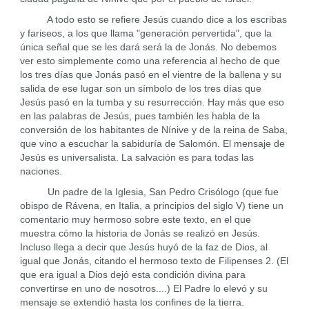
A todo esto se refiere Jesús cuando dice a los escribas
y fariseos, a los que llama "generación pervertida", que la
única señal que se les dará será la de Jonás. No debemos
ver esto simplemente como una referencia al hecho de que
los tres días que Jonás pasó en el vientre de la ballena y su
salida de ese lugar son un símbolo de los tres días que
Jesús pasó en la tumba y su resurrección. Hay más que eso
en las palabras de Jesús, pues también les habla de la
conversión de los habitantes de Nínive y de la reina de Saba,
que vino a escuchar la sabiduría de Salomón. El mensaje de
Jesús es universalista. La salvación es para todas las
naciones.
Un padre de la Iglesia, San Pedro Crisólogo (que fue
obispo de Rávena, en Italia, a principios del siglo V) tiene un
comentario muy hermoso sobre este texto, en el que
muestra cómo la historia de Jonás se realizó en Jesús.
Incluso llega a decir que Jesús huyó de la faz de Dios, al
igual que Jonás, citando el hermoso texto de Filipenses 2. (El
que era igual a Dios dejó esta condición divina para
convertirse en uno de nosotros....) El Padre lo elevó y su
mensaje se extendió hasta los confines de la tierra.