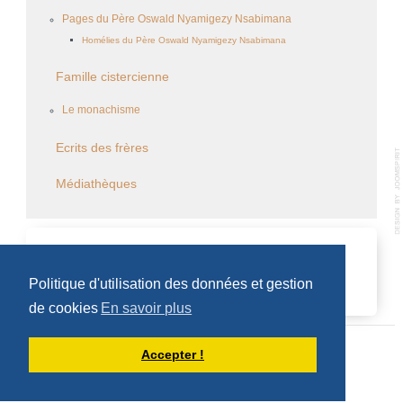
Pages du Père Oswald Nyamigezy Nsabimana
Homélies du Père Oswald Nyamigezy Nsabimana
Famille cistercienne
Le monachisme
Ecrits des frères
Médiathèques
CALENDRIER DES ÉVÈNEMENTS
Politique d'utilisation des données et gestion
Aucun évènement
de cookies
En savoir plus
Accepter !