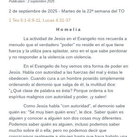
Publication : 2 septembre 2025
2 de septiembre de 2025 - Martes de la 22ª semana del TO
1 Tes 5:1-6.9-11; Lucas 4:31-37
H o m e l i a
La actividad de Jesús en el Evangelio nos recuerda a
menudo que el verdadero "poder" no reside en el que tiene
fuerza y la utiliza para aplastar, sino en el que sabe perdonar
y no responder a la violencia con violencia.
En el Evangelio de hoy vemos otra forma de poder en
Jesús. Habla con autoridad a las fuerzas del mal y éstas le
obedecen. Cuando cura a un hombre poseído simplemente
ordenando al demonio que salga de él, la multitud dice:
"¿Qué clase de palabra es ésta? Porque ordena a los
espíritus malignos con autoridad y poder, ¡y salen!
Como Jesús habla "con autoridad", el demonio sabe
quién es: "Sé muy bien quién eres", le dice. Saber quién es
alguien y conocer a alguien son dos cosas muy diferentes.
Podemos saber quién es alguien, incluso podemos saber
mucho sobre él o ella; pero no podemos decir que
conozcamos realmente a alguien hasta que haya habido una