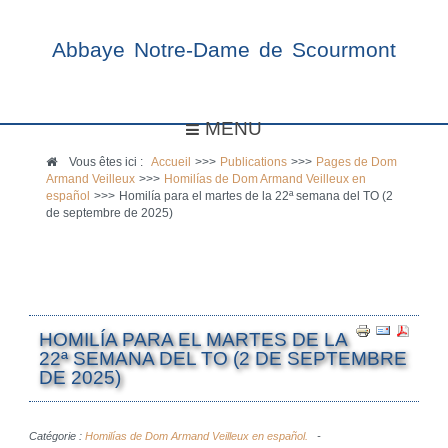
Abbaye Notre-Dame de Scourmont
MENU
Vous êtes ici :
Accueil
>>>
Publications
>>>
Pages de Dom
Armand Veilleux
>>>
Homilías de Dom Armand Veilleux en
español
>>>
Homilía para el martes de la 22ª semana del TO (2
de septembre de 2025)
HOMILÍA PARA EL MARTES DE LA
22ª SEMANA DEL TO (2 DE SEPTEMBRE
DE 2025)
Catégorie :
Homilías de Dom Armand Veilleux en español.