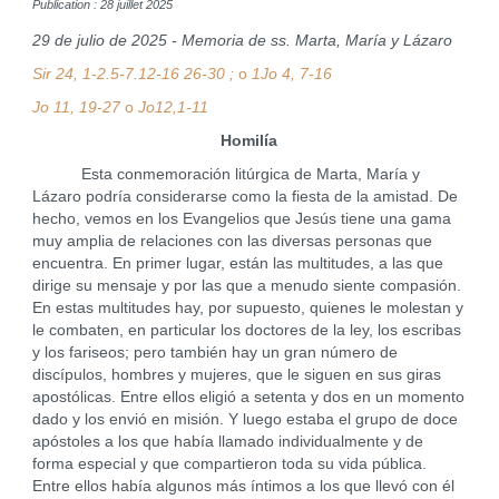
Publication : 28 juillet 2025
29 de julio de 2025 - Memoria de ss. Marta, María y Lázaro
Sir 24, 1-2.5-7.12-16 26-30 ;
o
1Jo 4, 7-16
Jo 11, 19-27
o
Jo12,1-11
Homilía
Esta conmemoración litúrgica de Marta, María y
Lázaro podría considerarse como la fiesta de la amistad. De
hecho, vemos en los Evangelios que Jesús tiene una gama
muy amplia de relaciones con las diversas personas que
encuentra. En primer lugar, están las multitudes, a las que
dirige su mensaje y por las que a menudo siente compasión.
En estas multitudes hay, por supuesto, quienes le molestan y
le combaten, en particular los doctores de la ley, los escribas
y los fariseos; pero también hay un gran número de
discípulos, hombres y mujeres, que le siguen en sus giras
apostólicas. Entre ellos eligió a setenta y dos en un momento
dado y los envió en misión. Y luego estaba el grupo de doce
apóstoles a los que había llamado individualmente y de
forma especial y que compartieron toda su vida pública.
Entre ellos había algunos más íntimos a los que llevó con él