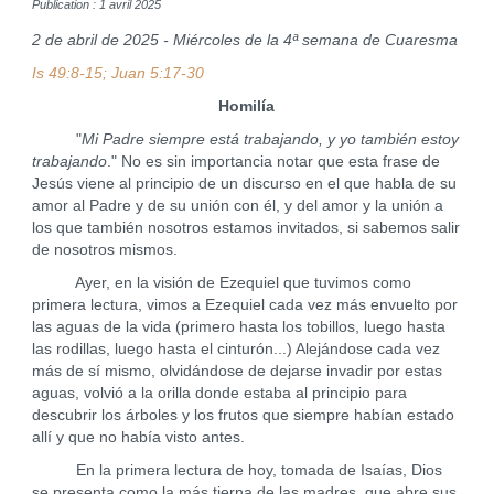
Publication : 1 avril 2025
2 de abril de 2025 - Miércoles de la 4ª semana de Cuaresma
Is 49:8-15; Juan 5:17-30
Homilía
"
Mi Padre siempre está trabajando, y yo también estoy
trabajando
." No es sin importancia notar que esta frase de
Jesús viene al principio de un discurso en el que habla de su
amor al Padre y de su unión con él, y del amor y la unión a
los que también nosotros estamos invitados, si sabemos salir
de nosotros mismos.
Ayer, en la visión de Ezequiel que tuvimos como
primera lectura, vimos a Ezequiel cada vez más envuelto por
las aguas de la vida (primero hasta los tobillos, luego hasta
las rodillas, luego hasta el cinturón...) Alejándose cada vez
más de sí mismo, olvidándose de dejarse invadir por estas
aguas, volvió a la orilla donde estaba al principio para
descubrir los árboles y los frutos que siempre habían estado
allí y que no había visto antes.
En la primera lectura de hoy, tomada de Isaías, Dios
se presenta como la más tierna de las madres, que abre sus