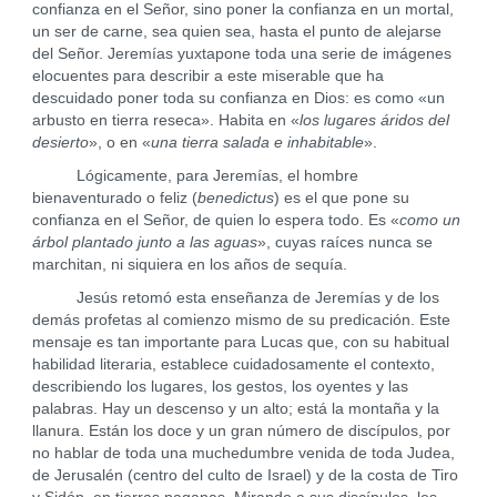
confianza en el Señor, sino poner la confianza en un mortal,
un ser de carne, sea quien sea, hasta el punto de alejarse
del Señor. Jeremías yuxtapone toda una serie de imágenes
elocuentes para describir a este miserable que ha
descuidado poner toda su confianza en Dios: es como «un
arbusto en tierra reseca». Habita en «
los lugares áridos del
desierto
», o en «
una tierra salada e inhabitable
».
Lógicamente, para Jeremías, el hombre
bienaventurado o feliz (
benedictus
) es el que pone su
confianza en el Señor, de quien lo espera todo. Es «
como un
árbol plantado junto a las aguas
», cuyas raíces nunca se
marchitan, ni siquiera en los años de sequía.
Jesús retomó esta enseñanza de Jeremías y de los
demás profetas al comienzo mismo de su predicación. Este
mensaje es tan importante para Lucas que, con su habitual
habilidad literaria, establece cuidadosamente el contexto,
describiendo los lugares, los gestos, los oyentes y las
palabras. Hay un descenso y un alto; está la montaña y la
llanura. Están los doce y un gran número de discípulos, por
no hablar de toda una muchedumbre venida de toda Judea,
de Jerusalén (centro del culto de Israel) y de la costa de Tiro