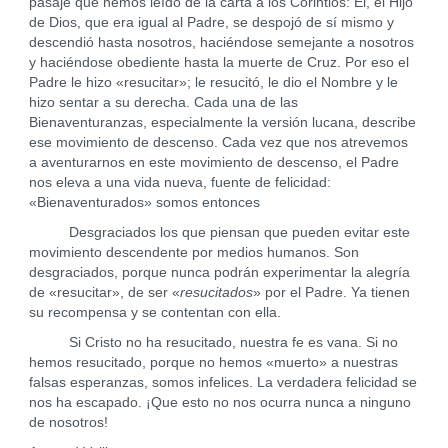
pasaje que hemos leído de la carta a los Corintios: Él, el Hijo
de Dios, que era igual al Padre, se despojó de sí mismo y
descendió hasta nosotros, haciéndose semejante a nosotros
y haciéndose obediente hasta la muerte de Cruz. Por eso el
Padre le hizo «resucitar»; le resucitó, le dio el Nombre y le
hizo sentar a su derecha. Cada una de las
Bienaventuranzas, especialmente la versión lucana, describe
ese movimiento de descenso. Cada vez que nos atrevemos
a aventurarnos en este movimiento de descenso, el Padre
nos eleva a una vida nueva, fuente de felicidad:
«Bienaventurados» somos entonces
Desgraciados los que piensan que pueden evitar este
movimiento descendente por medios humanos. Son
desgraciados, porque nunca podrán experimentar la alegría
de «resucitar», de ser «
resucitados
» por el Padre. Ya tienen
su recompensa y se contentan con ella.
Si Cristo no ha resucitado, nuestra fe es vana. Si no
hemos resucitado, porque no hemos «muerto» a nuestras
falsas esperanzas, somos infelices. La verdadera felicidad se
nos ha escapado. ¡Que esto no nos ocurra nunca a ninguno
de nosotros!