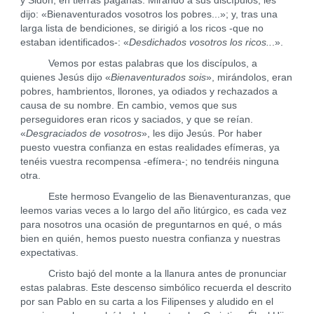
y Sidón, en tierras paganas. Mirando a sus discípulos, les
dijo: «Bienaventurados vosotros los pobres...»; y, tras una
larga lista de bendiciones, se dirigió a los ricos -que no
estaban identificados-: «
Desdichados vosotros los ricos..
.».
Vemos por estas palabras que los discípulos, a
quienes Jesús dijo «
Bienaventurados sois
», mirándolos, eran
pobres, hambrientos, llorones, ya odiados y rechazados a
causa de su nombre. En cambio, vemos que sus
perseguidores eran ricos y saciados, y que se reían.
«
Desgraciados de vosotros
», les dijo Jesús. Por haber
puesto vuestra confianza en estas realidades efímeras, ya
tenéis vuestra recompensa -efímera-; no tendréis ninguna
otra.
Este hermoso Evangelio de las Bienaventuranzas, que
leemos varias veces a lo largo del año litúrgico, es cada vez
para nosotros una ocasión de preguntarnos en qué, o más
bien en quién, hemos puesto nuestra confianza y nuestras
expectativas.
Cristo bajó del monte a la llanura antes de pronunciar
estas palabras. Este descenso simbólico recuerda el descrito
por san Pablo en su carta a los Filipenses y aludido en el