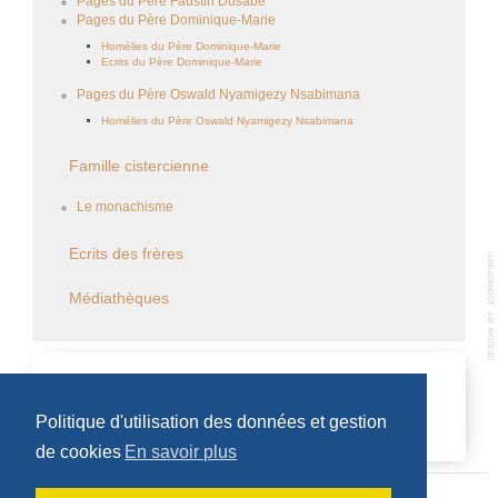
Pages du Père Faustin Dusabe
Pages du Père Dominique-Marie
Homélies du Père Dominique-Marie
Ecrits du Père Dominique-Marie
Pages du Père Oswald Nyamigezy Nsabimana
Homélies du Père Oswald Nyamigezy Nsabimana
Famille cistercienne
Le monachisme
Ecrits des frères
Médiathèques
CALENDRIER DES ÉVÈNEMENTS
Politique d'utilisation des données et gestion
Aucun évènement
de cookies
En savoir plus