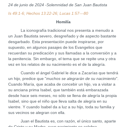
24 de junio de 2024 -Solemnidad de San Juan Bautista
Is 49:1-6; Hechos 13:22-26; Lucas 1:57---80
Homilía
La iconografía tradicional nos presenta a menudo a
un Juan Bautista severo, desgreñado y de aspecto bastante
desgarbado. Esta presentación puede inspirarse, por
supuesto, en algunos pasajes de los Evangelios que
recuerdan su predicación y sus llamadas a la conversión y a
la penitencia. Sin embargo, el tema que se repite una y otra
vez en los relatos de su nacimiento es el de la alegría.
Cuando el ángel Gabriel le dice a Zacarías que tendrá
un hijo, predice que "
muchos se alegrarán de su nacimiento
".
Cuando María, que acaba de concebir un hijo, va a visitar a
su anciana prima Isabel, que también está embarazada
desde hace seis meses, no sólo se llena de alegría la propia
Isabel, sino que el niño que lleva salta de alegría en su
vientre. Y cuando Isabel da a luz a su hijo, toda su familia y
sus vecinos se alegran con ella.
Juan el Bautista es, con razón, el único santo, aparte
de Cristo y su Madre, cuyo nacimiento se celebra