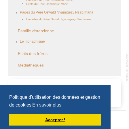
Ecrits du Père Dominique-Marie
Pages du Père Oswald Nyamigezy Nsabimana
Homélies du Père Oswald Nyamigezy Nsabimana
Famille cistercienne
Le monachisme
Ecrits des frères
Médiathèques
CALENDRIER DES ÉVÈNEMENTS
Politique d'utilisation des données et gestion
Aucun évènement
de cookies
En savoir plus
Accepter !