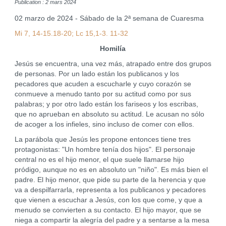
Publication : 2 mars 2024
02 marzo de 2024 - Sábado de la 2ª semana de Cuaresma
Mi 7, 14-15.18-20; Lc 15,1-3. 11-32
Homilía
Jesús se encuentra, una vez más, atrapado entre dos grupos
de personas. Por un lado están los publicanos y los
pecadores que acuden a escucharle y cuyo corazón se
conmueve a menudo tanto por su actitud como por sus
palabras; y por otro lado están los fariseos y los escribas,
que no aprueban en absoluto su actitud. Le acusan no sólo
de acoger a los infieles, sino incluso de comer con ellos.
La parábola que Jesús les propone entonces tiene tres
protagonistas: "Un hombre tenía dos hijos". El personaje
central no es el hijo menor, el que suele llamarse hijo
pródigo, aunque no es en absoluto un "niño". Es más bien el
padre. El hijo menor, que pide su parte de la herencia y que
va a despilfarrarla, representa a los publicanos y pecadores
que vienen a escuchar a Jesús, con los que come, y que a
menudo se convierten a su contacto. El hijo mayor, que se
niega a compartir la alegría del padre y a sentarse a la mesa