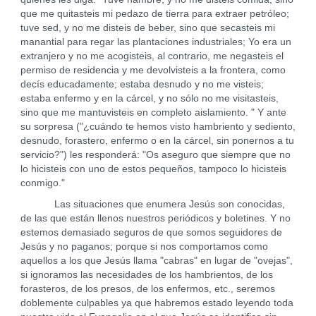
que me quitasteis mi pedazo de tierra para extraer petróleo;
tuve sed, y no me disteis de beber, sino que secasteis mi
manantial para regar las plantaciones industriales; Yo era un
extranjero y no me acogisteis, al contrario, me negasteis el
permiso de residencia y me devolvisteis a la frontera, como
decís educadamente; estaba desnudo y no me visteis;
estaba enfermo y en la cárcel, y no sólo no me visitasteis,
sino que me mantuvisteis en completo aislamiento. " Y ante
su sorpresa ("¿cuándo te hemos visto hambriento y sediento,
desnudo, forastero, enfermo o en la cárcel, sin ponernos a tu
servicio?") les responderá: "Os aseguro que siempre que no
lo hicisteis con uno de estos pequeños, tampoco lo hicisteis
conmigo."
Las situaciones que enumera Jesús son conocidas,
de las que están llenos nuestros periódicos y boletines. Y no
estemos demasiado seguros de que somos seguidores de
Jesús y no paganos; porque si nos comportamos como
aquellos a los que Jesús llama "cabras" en lugar de "ovejas",
si ignoramos las necesidades de los hambrientos, de los
forasteros, de los presos, de los enfermos, etc., seremos
doblemente culpables ya que habremos estado leyendo toda