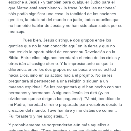
escuche a Jesús - y también para cualquier Judío para el
que Mateo está escribiendo - la frase "todas las naciones"
sólo podía significar una cosa: la totalidad de las naciones
gentiles, la totalidad del mundo no judío, todos aquellos que
no han oído hablar de Jesús y no han sido alcanzados por su
mensaje.
Pues bien, Jesús distingue dos grupos entre los
gentiles que no le han conocido aquí en la tierra y que no
han tenido la oportunidad de conocer su Revelación en la
Biblia. Entre ellos, algunos heredarán el reino de los cielos y
otros irán al castigo eterno. Y lo impresionante es que la
diferencia entre los dos grupos no se basará en su actitud
hacia Dios, sino en su actitud hacia el prójimo. No se les
preguntará si pertenecen a una religión o siguen a un
maestro espiritual. Se les preguntará qué han hecho con sus
hermanos y hermanas. A algunos Jesús les dirá (¡y no
olvidemos que se dirige a los paganos!): "Venid, benditos de
mi Padre, heredad el reino preparado para vosotros desde la
creación del mundo. Tuve hambre y me disteis de comer...
Fui forastero y me acogisteis...".
Y probablemente se sorprenderán aún más aquellos a
quienes les diga: "Tuve hambre, y no me disteis comida, sino