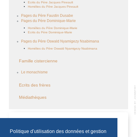
Ecrits du Père Jacques Pineault
Homélies du Père Jacques Pineault
Pages du Père Faustin Dusabe
Pages du Père Dominique-Marie
Homélies du Père Dominique-Marie
Ecrits du Père Dominique-Marie
Pages du Père Oswald Nyamigezy Nsabimana
Homélies du Père Oswald Nyamigezy Nsabimana
Famille cistercienne
Le monachisme
Ecrits des frères
Médiathèques
CALENDRIER DES ÉVÈNEMENTS
Politique d'utilisation des données et gestion
Aucun évènement