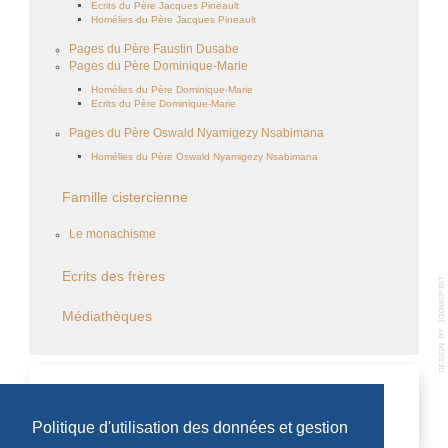
Ecrits du Père Jacques Pineault
Homélies du Père Jacques Pineault
Pages du Père Faustin Dusabe
Pages du Père Dominique-Marie
Homélies du Père Dominique-Marie
Ecrits du Père Dominique-Marie
Pages du Père Oswald Nyamigezy Nsabimana
Homélies du Père Oswald Nyamigezy Nsabimana
Famille cistercienne
Le monachisme
Ecrits des frères
Médiathèques
CALENDRIER DES ÉVÈNEMENTS
Politique d'utilisation des données et gestion
Aucun évènement