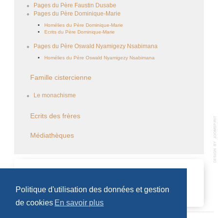
Pages du Père Faustin Dusabe
Pages du Père Dominique-Marie
Homélies du Père Dominique-Marie
Ecrits du Père Dominique-Marie
Pages du Père Oswald Nyamigezy Nsabimana
Homélies du Père Oswald Nyamigezy Nsabimana
Famille cistercienne
Le monachisme
Ecrits des frères
Médiathèques
CALENDRIER DES ÉVÈNEMENTS
Politique d'utilisation des données et gestion
Aucun évènement
de cookies
En savoir plus