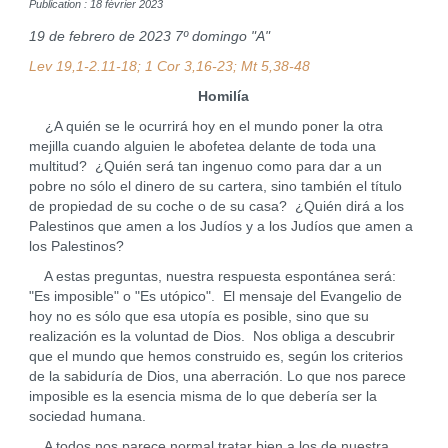
Publication : 18 février 2023
19 de febrero de 2023 7º domingo "A"
Lev 19,1-2.11-18; 1 Cor 3,16-23; Mt 5,38-48
Homilía
¿A quién se le ocurrirá hoy en el mundo poner la otra
mejilla cuando alguien le abofetea delante de toda una
multitud? ¿Quién será tan ingenuo como para dar a un
pobre no sólo el dinero de su cartera, sino también el título
de propiedad de su coche o de su casa? ¿Quién dirá a los
Palestinos que amen a los Judíos y a los Judíos que amen a
los Palestinos?
A estas preguntas, nuestra respuesta espontánea será:
"Es imposible" o "Es utópico". El mensaje del Evangelio de
hoy no es sólo que esa utopía es posible, sino que su
realización es la voluntad de Dios. Nos obliga a descubrir
que el mundo que hemos construido es, según los criterios
de la sabiduría de Dios, una aberración. Lo que nos parece
imposible es la esencia misma de lo que debería ser la
sociedad humana.
A todos nos parece normal tratar bien a los de nuestra