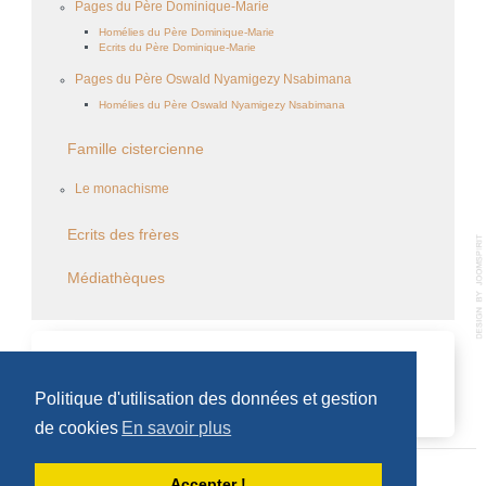
Pages du Père Dominique-Marie
Homélies du Père Dominique-Marie
Ecrits du Père Dominique-Marie
Pages du Père Oswald Nyamigezy Nsabimana
Homélies du Père Oswald Nyamigezy Nsabimana
Famille cistercienne
Le monachisme
Ecrits des frères
Médiathèques
CALENDRIER DES ÉVÈNEMENTS
Politique d'utilisation des données et gestion
Aucun évènement
de cookies
En savoir plus
Accepter !