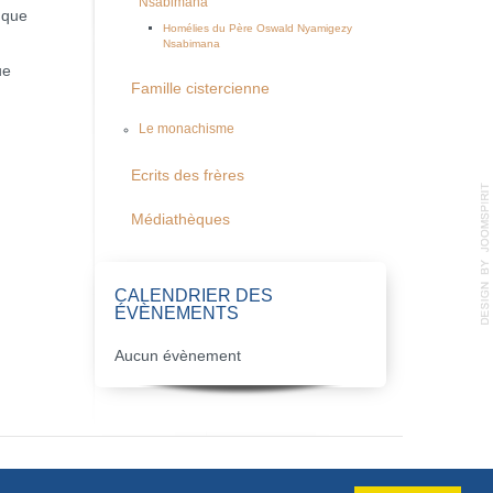
Nsabimana
 que
Homélies du Père Oswald Nyamigezy
Nsabimana
ue
Famille cistercienne
Le monachisme
Ecrits des frères
Médiathèques
CALENDRIER DES
ÉVÈNEMENTS
Aucun évènement