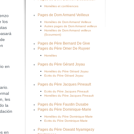
Homélies et conférences
Pages de Dom Armand Veilleux
ienzo
e los
Homélies de Dom Armand Veilleux
Autres pages de Dom Armand veilleux
stas
Homélies de Dom Armand veilleux
pasará
(Scourmont)
 de
Pages de Père Bernard De Give
en
Pages du Père Omer De Ruyver
Homélies
Pages du Père Gérard Joyau
io en
Homélies du Père Gérard Joyau
Ecrits du Père Gérard Joyau
Pages du Père Jacques Pineault
ario.
Ecrits du Père Jacques Pineault
ormal
Homélies du Père Jacques Pineault
n, les
Pages du Père Faustin Dusabe
do la
Pages du Père Dominique-Marie
ndación
Homélies du Père Dominique-Marie
Ecrits du Père Dominique-Marie
Pages du Père Oswald Nyamigezy
os en