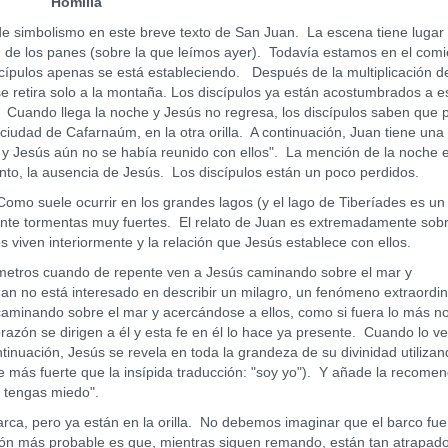
Homilía
imbolismo en este breve texto de San Juan. La escena tiene lugar
n de los panes (sobre la que leímos ayer). Todavía estamos en el com
iscípulos apenas se está estableciendo. Después de la multiplicación d
se retira solo a la montaña. Los discípulos ya están acostumbrados a e
Cuando llega la noche y Jesús no regresa, los discípulos saben que 
a ciudad de Cafarnaúm, en la otra orilla. A continuación, Juan tiene una
o y Jesús aún no se había reunido con ellos". La mención de la noche 
ento, la ausencia de Jesús. Los discípulos están un poco perdidos.
suele ocurrir en los grandes lagos (y el lago de Tiberíades es un
mente tormentas muy fuertes. El relato de Juan es extremadamente sobr
os viven interiormente y la relación que Jesús establece con ellos.
ros cuando de repente ven a Jesús caminando sobre el mar y
an no está interesado en describir un milagro, un fenómeno extraordin
caminando sobre el mar y acercándose a ellos, como si fuera lo más n
azón se dirigen a él y esta fe en él lo hace ya presente. Cuando lo ve
tinuación, Jesús se revela en toda la grandeza de su divinidad utilizan
 más fuerte que la insípida traducción: "soy yo"). Y añade la recome
 tengas miedo".
a, pero ya están en la orilla. No debemos imaginar que el barco fue
ción más probable es que, mientras siguen remando, están tan atrapad