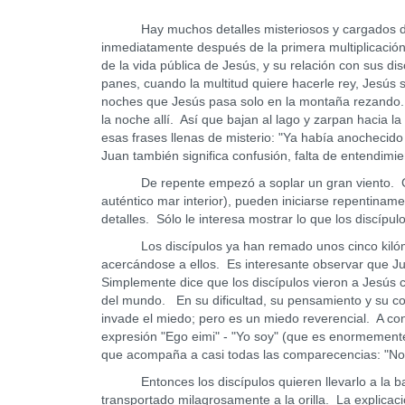
Hay muchos detalles misteriosos y cargados de s
inmediatamente después de la primera multiplicació
de la vida pública de Jesús, y su relación con sus d
panes, cuando la multitud quiere hacerle rey, Jesús 
noches que Jesús pasa solo en la montaña rezando. 
la noche allí. Así que bajan al lago y zarpan hacia l
esas frases llenas de misterio: "Ya había anochecid
Juan también significa confusión, falta de entendimi
De repente empezó a soplar un gran viento. Como 
auténtico mar interior), pueden iniciarse repentina
detalles. Sólo le interesa mostrar lo que los discípul
Los discípulos ya han remado unos cinco kilómet
acercándose a ellos. Es interesante observar que Ju
Simplemente dice que los discípulos vieron a Jesús 
del mundo. En su dificultad, su pensamiento y su cor
invade el miedo; pero es un miedo reverencial. A con
expresión "Ego eimi" - "Yo soy" (que es enormemente
que acompaña a casi todas las comparecencias: "No
Entonces los discípulos quieren llevarlo a la barc
transportado milagrosamente a la orilla. La explica