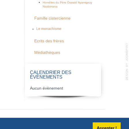
Homélies du Père Oswald Nyamigezy
Nsabimana
Famille cistercienne
Le monachisme
Ecrits des frères
Médiathèques
CALENDRIER DES
ÉVÈNEMENTS
Aucun évènement
Accepter !