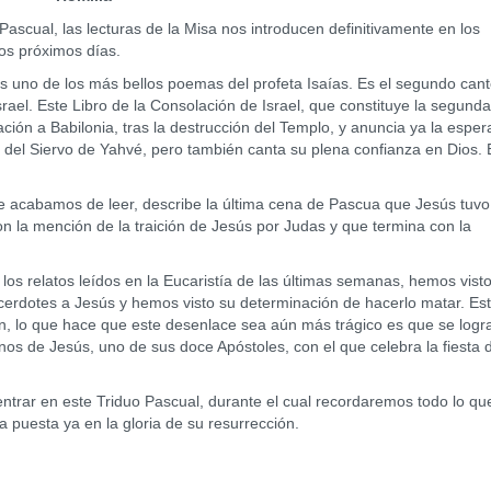
ascual, las lecturas de la Misa nos introducen definitivamente en los
os próximos días.
no de los más bellos poemas del profeta Isaías. Es el segundo cant
Israel. Este Libro de la Consolación de Israel, que constituye la segunda
ción a Babilonia, tras la destrucción del Templo, y anuncia ya la espe
o del Siervo de Yahvé, pero también canta su plena confianza en Dios. 
abamos de leer, describe la última cena de Pascua que Jesús tuvo
on la mención de la traición de Jesús por Judas y que termina con la
s relatos leídos en la Eucaristía de las últimas semanas, hemos vist
acerdotes a Jesús y hemos visto su determinación de hacerlo matar. Es
en, lo que hace que este desenlace sea aún más trágico es que se logr
nos de Jesús, uno de sus doce Apóstoles, con el que celebra la fiesta d
 en este Triduo Pascual, durante el cual recordaremos todo lo qu
a puesta ya en la gloria de su resurrección.