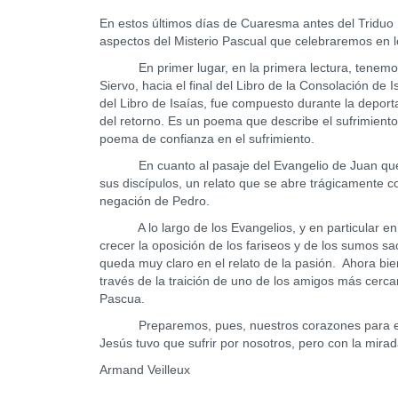
En estos últimos días de Cuaresma antes del Triduo P
aspectos del Misterio Pascual que celebraremos en l
En primer lugar, en la primera lectura, tenemos u
Siervo, hacia el final del Libro de la Consolación de 
del Libro de Isaías, fue compuesto durante la deporta
del retorno. Es un poema que describe el sufrimient
poema de confianza en el sufrimiento.
En cuanto al pasaje del Evangelio de Juan que ac
sus discípulos, un relato que se abre trágicamente c
negación de Pedro.
A lo largo de los Evangelios, y en particular en lo
crecer la oposición de los fariseos y de los sumos s
queda muy claro en el relato de la pasión. Ahora bi
través de la traición de uno de los amigos más cerca
Pascua.
Preparemos, pues, nuestros corazones para entrar
Jesús tuvo que sufrir por nosotros, pero con la mirad
Armand Veilleux