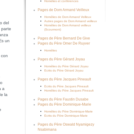
Homélies et conférences
Pages de Dom Armand Veilleux
Homélies de Dom Armand Veilleux
Autres pages de Dom Armand veilleux
o del
Homélies de Dom Armand veilleux
 parte
(Scourmont)
ranza
Pages de Père Bernard De Give
Es un
Pages du Père Omer De Ruyver
Homélies
 con
Pages du Père Gérard Joyau
Homélies du Père Gérard Joyau
Ecrits du Père Gérard Joyau
o
Pages du Père Jacques Pineault
to
Ecrits du Père Jacques Pineault
a a
Homélies du Père Jacques Pineault
e la
Pages du Père Faustin Dusabe
Pages du Père Dominique-Marie
e
Homélies du Père Dominique-Marie
Ecrits du Père Dominique-Marie
Pages du Père Oswald Nyamigezy
Nsabimana