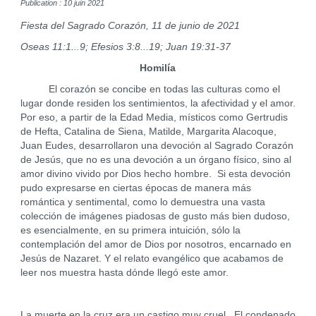
Publication : 10 juin 2021
Fiesta del Sagrado Corazón, 11 de junio de 2021
Oseas 11:1...9; Efesios 3:8...19; Juan 19:31-37
Homilía
El corazón se concibe en todas las culturas como el
lugar donde residen los sentimientos, la afectividad y el amor.
Por eso, a partir de la Edad Media, místicos como Gertrudis
de Hefta, Catalina de Siena, Matilde, Margarita Alacoque,
Juan Eudes, desarrollaron una devoción al Sagrado Corazón
de Jesús, que no es una devoción a un órgano físico, sino al
amor divino vivido por Dios hecho hombre. Si esta devoción
pudo expresarse en ciertas épocas de manera más
romántica y sentimental, como lo demuestra una vasta
colección de imágenes piadosas de gusto más bien dudoso,
es esencialmente, en su primera intuición, sólo la
contemplación del amor de Dios por nosotros, encarnado en
Jesús de Nazaret. Y el relato evangélico que acabamos de
leer nos muestra hasta dónde llegó este amor.
La muerte en la cruz era un castigo muy cruel. El condenado