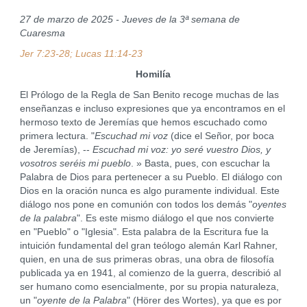
27 de marzo de 2025 - Jueves de la 3ª semana de
Cuaresma
Jer 7:23-28; Lucas 11:14-23
Homilía
El Prólogo de la Regla de San Benito recoge muchas de las
enseñanzas e incluso expresiones que ya encontramos en el
hermoso texto de Jeremías que hemos escuchado como
primera lectura. "
Escuchad mi voz
(dice el Señor, por boca
de Jeremías), --
Escuchad mi voz: yo seré vuestro Dios, y
vosotros seréis mi pueblo
. » Basta, pues, con escuchar la
Palabra de Dios para pertenecer a su Pueblo. El diálogo con
Dios en la oración nunca es algo puramente individual. Este
diálogo nos pone en comunión con todos los demás "
oyentes
de la palabra
". Es este mismo diálogo el que nos convierte
en "Pueblo" o "Iglesia". Esta palabra de la Escritura fue la
intuición fundamental del gran teólogo alemán Karl Rahner,
quien, en una de sus primeras obras, una obra de filosofía
publicada ya en 1941, al comienzo de la guerra, describió al
ser humano como esencialmente, por su propia naturaleza,
un "
oyente de la Palabra
" (Hörer des Wortes), ya que es por