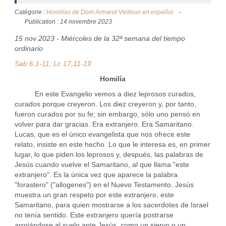
Catégorie :
Homilías de Dom Armand Veilleux en español.
Publication : 14 novembre 2023
15 nov 2023 - Miércoles de la 32ª semana del tiempo
ordinario
Sab 6,1-11; Lc 17,11-19
Homilía
En este Evangelio vemos a diez leprosos curados,
curados porque creyeron. Los diez creyeron y, por tanto,
fueron curados por su fe; sin embargo, sólo uno pensó en
volver para dar gracias. Era extranjero. Era Samaritano.
Lucas, que es el único evangelista que nos ofrece este
relato, insiste en este hecho. Lo que le interesa es, en primer
lugar, lo que piden los leprosos y, después, las palabras de
Jesús cuando vuelve el Samaritano, al que llama "este
extranjero". Es la única vez que aparece la palabra
"forastero" ("allogenes") en el Nuevo Testamento. Jesús
muestra un gran respeto por este extranjero, este
Samaritano, para quien mostrarse a los sacerdotes de Israel
no tenía sentido. Este extranjero quería postrarse
arrojándose al suelo ante Jesús, como un siervo o un