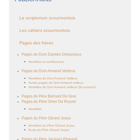
Le scriptorium scourmontois
Les cahiers scourmontois
Pages des frères
Pages de Dom Damien Debaisieux
Homélies et conférences
Pages de Dom Armand Veilleux
Homélies de Dom Armand Veilleux
Autres pages de Dom Armand veilleux
Homélies de Dom Armand veilleux (Scourmont)
Pages de Père Bernard De Give
Pages du Père Omer De Ruyver
Homélies
Pages du Père Gérard Joyau
Homélies du Père Gérard Joyau
Ecrits du Père Gérard Joyau
Pages du Père Jacques Pineault