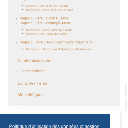
Ecrits du Père Jacques Pineault
Homélies du Père Jacques Pineault
Pages du Père Faustin Dusabe
Pages du Père Dominique-Marie
Homélies du Père Dominique-Marie
Ecrits du Père Dominique-Marie
Pages du Père Oswald Nyamigezy Nsabimana
Homélies du Père Oswald Nyamigezy Nsabimana
Famille cistercienne
Le monachisme
Ecrits des frères
Médiathèques
CALENDRIER DES ÉVÈNEMENTS
Politique d'utilisation des données et gestion