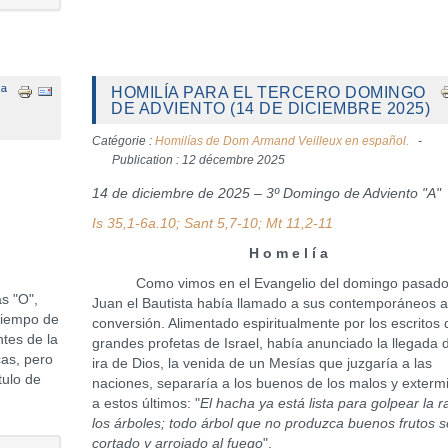
ª
HOMILÍA PARA EL TERCERO DOMINGO
DE ADVIENTO (14 DE DICIEMBRE 2025)
Catégorie :
Homilías de Dom Armand Veilleux en español.
Publication : 12 décembre 2025
14 de diciembre de 2025 – 3º Domingo de Adviento "A"
Is 35,1-6a.10; Sant 5,7-10; Mt 11,2-11
H o m e l í a
Como vimos en el Evangelio del domingo pasado
s "O",
Juan el Bautista había llamado a sus contemporáneos a
 tiempo de
conversión. Alimentado espiritualmente por los escritos 
ntes de la
grandes profetas de Israel, había anunciado la llegada d
cas, pero
ira de Dios, la venida de un Mesías que juzgaría a las
tulo de
naciones, separaría a los buenos de los malos y exterm
a estos últimos: "
El hacha ya está lista para golpear la r
los árboles; todo árbol que no produzca buenos frutos s
cortado y arrojado al fuego
".