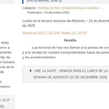
DICIEMBRE 2025)
Catégorie :
Homilías de Dom Armand Veilleux en español.
Publication : 15 décembre 2025
Lunes de la tercera semana de Adviento – 15 de diciem
de 2025
Números 24,2-7.15-17a; Mateo 21, 23-27
Homilía
 leído
 como a
Las lecturas de hoy nos llaman a la pureza de co
damente
y a la verdad en nuestro comportamiento hacia las per
Hijo de
y los acontecimientos.
un hombre
ria de la
LIRE LA SUITE : HOMILÍA PARA EL LUNES DE LA 
ste
SEMANA DE ADVIENTO (15 DE DICIEMBRE 2025)
s
ceptos.
 LA 3ª
25)