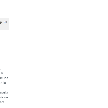
,
 la
de los
e la
inaría
aíz de
erá