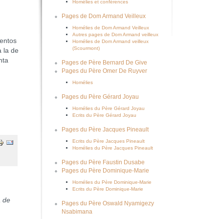
Homélies et conférences
Pages de Dom Armand Veilleux
Homélies de Dom Armand Veilleux
Autres pages de Dom Armand veilleux
entos
Homélies de Dom Armand veilleux
(Scourmont)
a la de
nta
Pages de Père Bernard De Give
Pages du Père Omer De Ruyver
Homélies
Pages du Père Gérard Joyau
Homélies du Père Gérard Joyau
Ecrits du Père Gérard Joyau
Pages du Père Jacques Pineault
Ecrits du Père Jacques Pineault
Homélies du Père Jacques Pineault
Pages du Père Faustin Dusabe
Pages du Père Dominique-Marie
Homélies du Père Dominique-Marie
Ecrits du Père Dominique-Marie
a de
Pages du Père Oswald Nyamigezy
Nsabimana