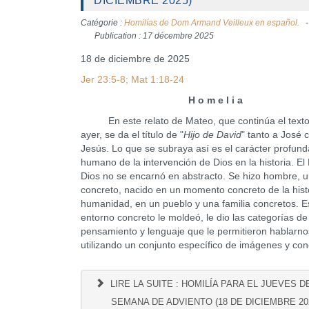
DICIEMBRE 2025)
Catégorie :
Homilías de Dom Armand Veilleux en español.
Publication : 17 décembre 2025
18 de diciembre de 2025
Jer 23:5-8; Mat 1:18-24
H o m e l i a
En este relato de Mateo, que continúa el texto
ayer, se da el título de "
Hijo de David
" tanto a José
Jesús. Lo que se subraya así es el carácter profun
humano de la intervención de Dios en la historia. El 
Dios no se encarnó en abstracto. Se hizo hombre, 
concreto, nacido en un momento concreto de la histo
humanidad, en un pueblo y una familia concretos. E
entorno concreto le moldeó, le dio las categorías de
pensamiento y lenguaje que le permitieron hablarno
utilizando un conjunto específico de imágenes y con
LIRE LA SUITE : HOMILÍA PARA EL JUEVES DE
SEMANA DE ADVIENTO (18 DE DICIEMBRE 20