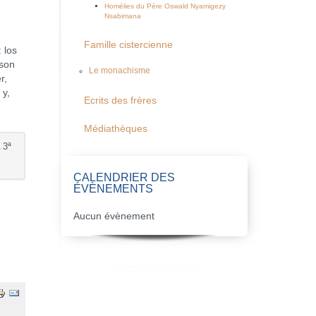
Homélies du Père Oswald Nyamigezy
Nsabimana
Famille cistercienne
 los
 son
Le monachisme
r,
 y,
Ecrits des frères
Médiathèques
 3ª
CALENDRIER DES
ÉVÈNEMENTS
Aucun évènement