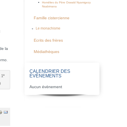
Homélies du Père Oswald Nyamigezy
Nsabimana
Famille cistercienne
Le monachisme
l
Ecrits des frères
de la
Médiathèques
erno.
CALENDRIER DES
ÉVÈNEMENTS
 1ª
)
Aucun évènement