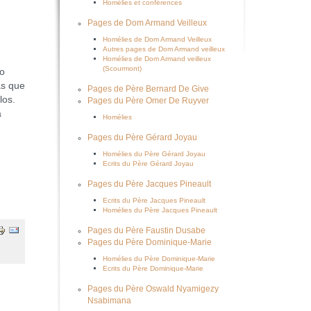
Homélies et conférences
Pages de Dom Armand Veilleux
Homélies de Dom Armand Veilleux
Autres pages de Dom Armand veilleux
Homélies de Dom Armand veilleux
(Scourmont)
do
as que
Pages de Père Bernard De Give
los.
Pages du Père Omer De Ruyver
a
Homélies
Pages du Père Gérard Joyau
Homélies du Père Gérard Joyau
Ecrits du Père Gérard Joyau
Pages du Père Jacques Pineault
Ecrits du Père Jacques Pineault
Homélies du Père Jacques Pineault
Pages du Père Faustin Dusabe
Pages du Père Dominique-Marie
Homélies du Père Dominique-Marie
Ecrits du Père Dominique-Marie
Pages du Père Oswald Nyamigezy
Nsabimana