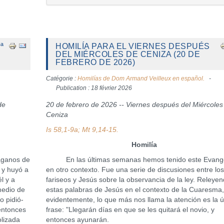
ª
HOMILÍA PARA EL VIERNES DESPUÉS
DEL MIÉRCOLES DE CENIZA (20 DE
FEBRERO DE 2026)
Catégorie :
Homilías de Dom Armand Veilleux en español.
Publication : 18 février 2026
de
20 de febrero de 2026 -- Viernes después del Miércoles
Ceniza
Is 58,1-9a; Mt 9,14-15.
Homilía
aganos de
En las últimas semanas hemos tenido este Evange
 y huyó a
en otro contexto. Fue una serie de discusiones entre lo
l y a
fariseos y Jesús sobre la observancia de la ley. Releye
medio de
estas palabras de Jesús en el contexto de la Cuaresma
o pidió-
evidentemente, lo que más nos llama la atención es la ú
 entonces
frase: "Llegarán días en que se les quitará el novio, y
lizada
entonces ayunarán.