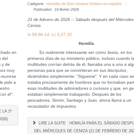
Catégorie :
Homilías de Dom Armand Veilleux en español.
Publication : 19 février 2026
21 de febrero de 2026 -- Sábado después del Miércoles
Ceniza
Is 58,9b-14; Lc 5,27-32
Homilía
chado en
Es realmente interesante ver cómo Jesús, en los
s del
primeros días de su ministerio público, incluso cuando l
s y de
multitudes corrían detrás de él, llamaba una a una a al
amos muy
personas para que se convirtieran en sus discípulos,
 reunirse
diciéndoles simplemente: "Sígueme". Y en cada caso s
le pide a
trataba precisamente de hombres que no formaban par
estro
esas multitudes de admiradores o curiosos y que, en ge
con él"
.
estaban simplemente trabajando. Después de los
pescadores, Simón, Santiago y Juan, ahora llama a un
recaudador de impuestos.
 LA 1ª
026)
LIRE LA SUITE : HOMILÍA PARA EL SÁBADO DESP
DEL MIÉRCOLES DE CENIZA (21 DE FEBRERO DE 202