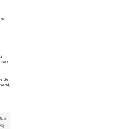
 de
as
gunas
e
te de
neral,
UÉS
6)