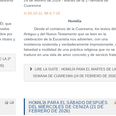
Cuaresma
24 de febrero de 2026 - Martes de la 1ª semana de
Cuaresma
Is 55,10-11; Mt 6,7-15
Homilía
Él, que
vuelve
Desde el comienzo de la Cuaresma, los textos de
mbre por
Antiguo y del Nuevo Testamento que se leen en la
 títulos y
celebración de la Eucaristía nos advierten, con una
insistencia sostenida y verdaderamente impresionante, 
falsedad e inutilidad de una práctica religiosa que no se
traduce en una vida de amor concreto y de servicio frat
 LA 2ª
6)
LIRE LA SUITE : HOMILÍA PARA EL MARTES DE LA
SEMANA DE CUARESMA (24 DE FEBRERO DE 2026
HOMILÍA PARA EL SÁBADO DESPUÉS
DEL MIÉRCOLES DE CENIZA (21 DE
FEBRERO DE 2026)