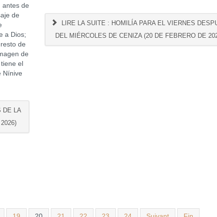
, antes de
aje de
LIRE LA SUITE : HOMILÍA PARA EL VIERNES DESP
e
e a Dios;
DEL MIÉRCOLES DE CENIZA (20 DE FEBRERO DE 202
 resto de
 imagen de
tiene el
 Nínive
S DE LA
2026)
19
20
21
22
23
24
Suivant
Fin