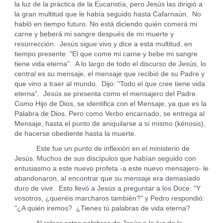
la luz de la práctica de la Eucaristía, pero Jesús las dirigió a
la gran multitud que le había seguido hasta Cafarnaún. No
habló en tiempo futuro. No está diciendo quién comerá mi
carne y beberá mi sangre después de mi muerte y
resurrección. Jesús sigue vivo y dice a esta multitud, en
tiempo presente: "El que come mi carne y bebe mi sangre
tiene vida eterna". A lo largo de todo el discurso de Jesús, lo
central es su mensaje, el mensaje que recibió de su Padre y
que vino a traer al mundo. Dijo: "Todo el que cree tiene vida
eterna". Jesús se presenta como el mensajero del Padre.
Como Hijo de Dios, se identifica con el Mensaje, ya que es la
Palabra de Dios. Pero como Verbo encarnado, se entrega al
Mensaje, hasta el punto de aniquilarse a sí mismo (kénosis),
de hacerse obediente hasta la muerte.
Este fue un punto de inflexión en el ministerio de
Jesús. Muchos de sus discípulos que habían seguido con
entusiasmo a este nuevo profeta -a este nuevo mensajero- le
abandonaron, al encontrar que su mensaje era demasiado
duro de vivir. Esto llevó a Jesús a preguntar a los Doce: "Y
vosotros, ¿queréis marcharos también?" y Pedro respondió:
"¿A quién iremos? ¿Tienes tú palabras de vida eterna?