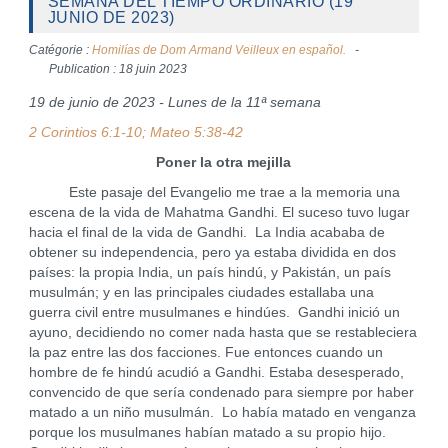
SEMANA DEL TIEMPO ORDINARIO (19
JUNIO DE 2023)
Catégorie :
Homilías de Dom Armand Veilleux en español.
Publication : 18 juin 2023
19 de junio de 2023 - Lunes de la 11ª semana
2 Corintios 6:1-10; Mateo 5:38-42
Poner la otra mejilla
Este pasaje del Evangelio me trae a la memoria una
escena de la vida de Mahatma Gandhi. El suceso tuvo lugar
hacia el final de la vida de Gandhi. La India acababa de
obtener su independencia, pero ya estaba dividida en dos
países: la propia India, un país hindú, y Pakistán, un país
musulmán; y en las principales ciudades estallaba una
guerra civil entre musulmanes e hindúes. Gandhi inició un
ayuno, decidiendo no comer nada hasta que se restableciera
la paz entre las dos facciones. Fue entonces cuando un
hombre de fe hindú acudió a Gandhi. Estaba desesperado,
convencido de que sería condenado para siempre por haber
matado a un niño musulmán. Lo había matado en venganza
porque los musulmanes habían matado a su propio hijo.