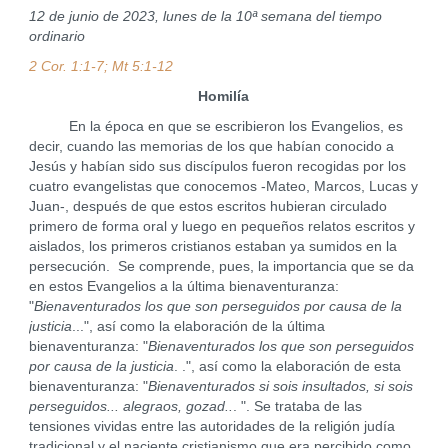
12 de junio de 2023, lunes de la 10ª semana del tiempo
ordinario
2 Cor. 1:1-7; Mt 5:1-12
Homilía
En la época en que se escribieron los Evangelios, es
decir, cuando las memorias de los que habían conocido a
Jesús y habían sido sus discípulos fueron recogidas por los
cuatro evangelistas que conocemos -Mateo, Marcos, Lucas y
Juan-, después de que estos escritos hubieran circulado
primero de forma oral y luego en pequeños relatos escritos y
aislados, los primeros cristianos estaban ya sumidos en la
persecución. Se comprende, pues, la importancia que se da
en estos Evangelios a la última bienaventuranza:
"
Bienaventurados los que son perseguidos por causa de la
justicia
...", así como la elaboración de la última
bienaventuranza: "
Bienaventurados los que son perseguidos
por causa de la justicia
. .", así como la elaboración de esta
bienaventuranza: "
Bienaventurados si sois insultados, si sois
perseguidos... alegraos, gozad..
. ". Se trataba de las
tensiones vividas entre las autoridades de la religión judía
tradicional y el naciente cristianismo que era percibido como