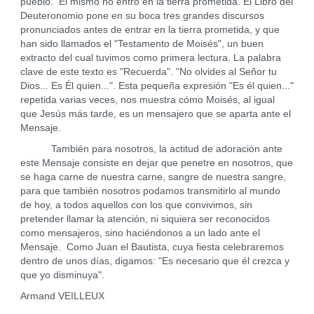
pueblo. Él mismo no entró en la tierra prometida. El Libro del
Deuteronomio pone en su boca tres grandes discursos
pronunciados antes de entrar en la tierra prometida, y que
han sido llamados el "Testamento de Moisés", un buen
extracto del cual tuvimos como primera lectura. La palabra
clave de este texto es "Recuerda". "No olvides al Señor tu
Dios... Es Él quien...". Esta pequeña expresión "Es él quien..."
repetida varias veces, nos muestra cómo Moisés, al igual
que Jesús más tarde, es un mensajero que se aparta ante el
Mensaje.
También para nosotros, la actitud de adoración ante
este Mensaje consiste en dejar que penetre en nosotros, que
se haga carne de nuestra carne, sangre de nuestra sangre,
para que también nosotros podamos transmitirlo al mundo
de hoy, a todos aquellos con los que convivimos, sin
pretender llamar la atención, ni siquiera ser reconocidos
como mensajeros, sino haciéndonos a un lado ante el
Mensaje. Como Juan el Bautista, cuya fiesta celebraremos
dentro de unos días, digamos: "Es necesario que él crezca y
que yo disminuya".
Armand VEILLEUX