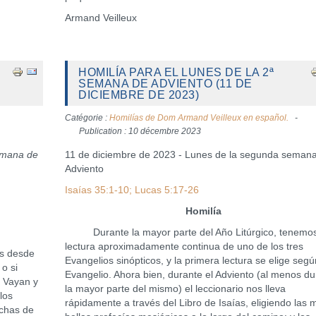
Armand Veilleux
HOMILÍA PARA EL LUNES DE LA 2ª
SEMANA DE ADVIENTO (11 DE
DICIEMBRE DE 2023)
Catégorie :
Homilías de Dom Armand Veilleux en español.
Publication : 10 décembre 2023
emana de
11 de diciembre de 2023 - Lunes de la segunda seman
Adviento
Isaías 35:1-10; Lucas 5:17-26
Homilía
Durante la mayor parte del Año Litúrgico, tenemo
lectura aproximadamente continua de uno de los tres
s desde
Evangelios sinópticos, y la primera lectura se elige seg
 o si
Evangelio. Ahora bien, durante el Adviento (al menos du
" Vayan y
la mayor parte del mismo) el leccionario nos lleva
los
rápidamente a través del Libro de Isaías, eligiendo las 
uchas de