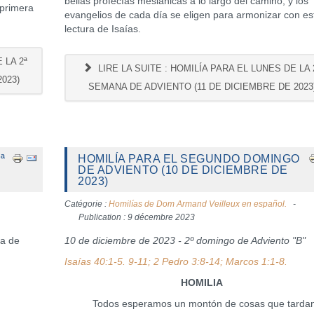
bellas profecías mesiánicas a lo largo del camino; y los
 primera
evangelios de cada día se eligen para armonizar con es
lectura de Isaías.
 LA 2ª
LIRE LA SUITE : HOMILÍA PARA EL LUNES DE LA 
023)
SEMANA DE ADVIENTO (11 DE DICIEMBRE DE 2023
ª
HOMILÍA PARA EL SEGUNDO DOMINGO
DE ADVIENTO (10 DE DICIEMBRE DE
2023)
Catégorie :
Homilías de Dom Armand Veilleux en español.
Publication : 9 décembre 2023
na de
10 de diciembre de 2023 - 2º domingo de Adviento "B"
Isaías 40:1-5. 9-11; 2 Pedro 3:8-14; Marcos 1:1-8.
HOMILIA
Todos esperamos un montón de cosas que tardan