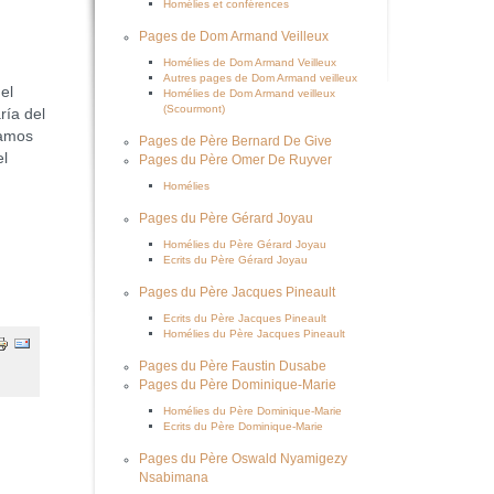
Homélies et conférences
Pages de Dom Armand Veilleux
Homélies de Dom Armand Veilleux
Autres pages de Dom Armand veilleux
el
Homélies de Dom Armand veilleux
(Scourmont)
ría del
bamos
Pages de Père Bernard De Give
el
Pages du Père Omer De Ruyver
Homélies
Pages du Père Gérard Joyau
Homélies du Père Gérard Joyau
Ecrits du Père Gérard Joyau
Pages du Père Jacques Pineault
Ecrits du Père Jacques Pineault
Homélies du Père Jacques Pineault
Pages du Père Faustin Dusabe
Pages du Père Dominique-Marie
Homélies du Père Dominique-Marie
Ecrits du Père Dominique-Marie
Pages du Père Oswald Nyamigezy
Nsabimana