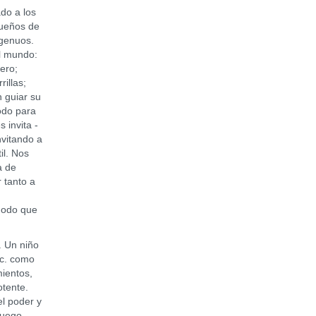
do a los
queños de
ngenuos.
l mundo:
ero;
rillas;
 guiar su
todo para
 invita -
nvitando a
til. Nos
a de
r tanto a
modo que
. Un niño
tc. como
ientos,
otente.
l poder y
luego