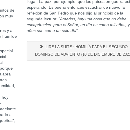
llegar. La paz, por ejemplo, que los países en guerra es
esperando. Es bueno entonces escuchar de nuevo la
untos de
reflexión de San Pedro que nos dijo al principio de la
son muy
segunda lectura: "
Amados, hay una cosa que no debe
escapárseles: para el Señor, un día es como mil años, y
ros y a
años son como un solo día
".
y humilde
LIRE LA SUITE : HOMILÍA PARA EL SEGUNDO
special
DOMINGO DE ADVIENTO (10 DE DICIEMBRE DE 2023
cial.
al
 porque
alabra
ntas
humildad,
e hoy
e
 adelante
ibado a
equeños",