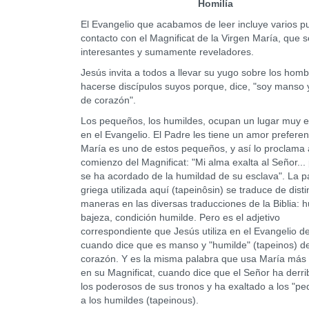
Homilía
El Evangelio que acabamos de leer incluye varios p
contacto con el Magnificat de la Virgen María, que 
interesantes y sumamente reveladores.
Jesús invita a todos a llevar su yugo sobre los homb
hacerse discípulos suyos porque, dice, "soy manso 
de corazón".
Los pequeños, los humildes, ocupan un lugar muy e
en el Evangelio. El Padre les tiene un amor preferen
María es uno de estos pequeños, y así lo proclama 
comienzo del Magnificat: "Mi alma exalta al Señor...
se ha acordado de la humildad de su esclava". La p
griega utilizada aquí (tapeinôsin) se traduce de disti
maneras en las diversas traducciones de la Biblia: 
bajeza, condición humilde. Pero es el adjetivo
correspondiente que Jesús utiliza en el Evangelio d
cuando dice que es manso y "humilde" (tapeinos) d
corazón. Y es la misma palabra que usa María más
en su Magnificat, cuando dice que el Señor ha derr
los poderosos de sus tronos y ha exaltado a los "p
a los humildes (tapeinous).