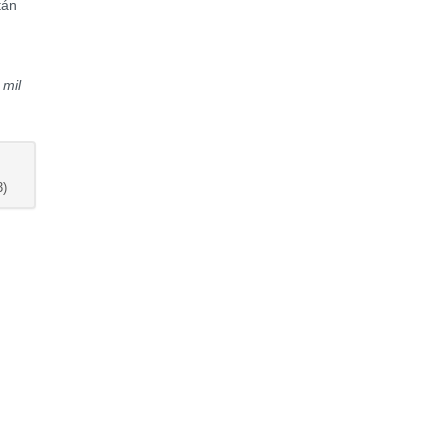
tán
 mil
)