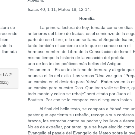
Adviento
Isaias 40, 1-11; Mateo 18, 12-14.
Homilía
tura de
La primera lectura de hoy, tomada como en días
 recorrido
anteriores del Libro de Isaías, es el comienzo de la se
 bien
parte de ese Libro, o lo que se llama el Segundo Isaías,
ante la
tanto también el comienzo de lo que se conoce con el
, llamada
hermoso nombre de Libro de la Consolación de Israel. E
mismo tiempo la historia de la vocación del profet
uno de los textos poéticos más bellos del Antiguo
Testamento. Es un texto lleno de ternura y alegría que
 LA 2ª
anuncia el fin del exilio. Los versos "Una voz grita: 'Pre
un camino en el desierto para Yahvé'. Endereza en la e
023)
un camino para nuestro Dios. Que todo valle se llene, q
todo monte y colina se rebaje" será citado por Juan el
Bautista. Por eso se le compara con el segundo Isaías.
Al final del bello texto, se compara a Yahvé con u
pastor que apacienta su rebaño, recoge a sus corderos
brazos, los estrecha contra su pecho y los lleva a desca
No es de extrañar, por tanto, que se haya elegido como
Evangelio el pasaje del Evangelio de Mateo sobre la ov