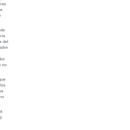
tras
te
e
 de
ría
a del
padre
dor
e no
que
 los
na
 no
la
 y