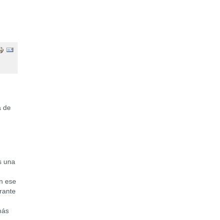
a de
s una
ún ese
rante
más