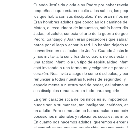
Cuando Jesús da gloria a su Padre por haber revela
pequeños lo que estaba oculto a los sabios, los pe
los que habla son sus discípulos. Y no eran niños i
Eran hombres adultos que conocían los caminos de
Mateo, el recaudador de impuestos, sabía hacer din
Judas, el zelote, conocía el arte de la guerra de guer
Pedro, Santiago y Juan eran pescadores que sabían
barca por el lago y echar la red. Lo habían dejado 
convertirse en discípulos de Jesús. Cuando Jesús les
y nos invita- a la sencillez de corazón, no nos está i
una actitud infantil o a un tipo de espiritualidad infan
está invitando a una forma muy exigente de pobrez
corazón. Nos invita a seguirle como discípulos, y po
renunciar a todas nuestras fuentes de seguridad, y
especialmente a nuestra sed de poder, del mismo 
sus discípulos renunciaron a todo para seguirle.
La gran característica de los niños es su impotencia
puede ser, a su manera, tan inteligente, cariñoso, e
un adulto. Pero como aún no ha acumulado conocim
posesiones materiales y relaciones sociales, es imp
En cuanto nos hacemos adultos, queremos ejercer e
el control: sobre nuestra propia vida, por supuesto, 