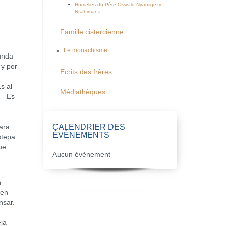
Homélies du Père Oswald Nyamigezy
Nsabimana
Famille cistercienne
Le monachisme
gunda
 y por
Ecrits des frères
s al
Médiathèques
a. Es
CALENDRIER DES
para
ÉVÈNEMENTS
stepa
ue
Aucun évènement
n
 en
nsar.
eja