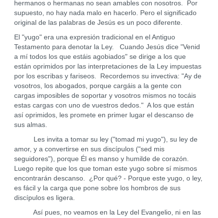
hermanos o hermanas no sean amables con nosotros. Por
supuesto, no hay nada malo en hacerlo. Pero el significado
original de las palabras de Jesús es un poco diferente.
El "yugo" era una expresión tradicional en el Antiguo
Testamento para denotar la Ley. Cuando Jesús dice "Venid
a mí todos los que estáis agobiados" se dirige a los que
están oprimidos por las interpretaciones de la Ley impuestas
por los escribas y fariseos. Recordemos su invectiva: "Ay de
vosotros, los abogados, porque cargáis a la gente con
cargas imposibles de soportar y vosotros mismos no tocáis
estas cargas con uno de vuestros dedos." A los que están
así oprimidos, les promete en primer lugar el descanso de
sus almas.
Les invita a tomar su ley ("tomad mi yugo"), su ley de
amor, y a convertirse en sus discípulos ("sed mis
seguidores"), porque Él es manso y humilde de corazón.
Luego repite que los que toman este yugo sobre sí mismos
encontrarán descanso. ¿Por qué? - Porque este yugo, o ley,
es fácil y la carga que pone sobre los hombros de sus
discípulos es ligera.
Así pues, no veamos en la Ley del Evangelio, ni en las