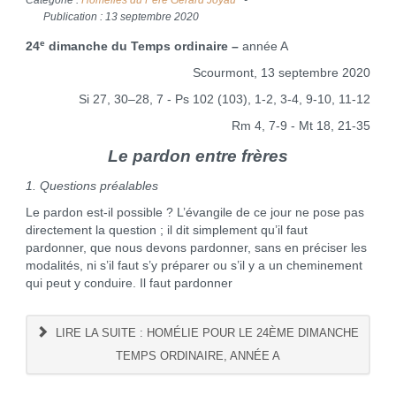
Catégorie :
Homélies du Père Gérard Joyau
Publication : 13 septembre 2020
e
24
dimanche du Temps ordinaire –
année A
Scourmont, 13 septembre 2020
Si 27, 30–28, 7 - Ps 102 (103), 1-2, 3-4, 9-10, 11-12
Rm 4, 7-9 - Mt 18, 21-35
Le pardon entre frères
1. Questions préalables
Le pardon est-il possible ? L’évangile de ce jour ne pose pas
direc­tement la question ; il dit simplement qu’il faut
pardonner, que nous devons pardonner, sans en préciser les
modalités, ni s’il faut s’y préparer ou s’il y a un cheminement
qui peut y conduire. Il faut pardonner
LIRE LA SUITE : HOMÉLIE POUR LE 24ÈME DIMANCHE
TEMPS ORDINAIRE, ANNÉE A