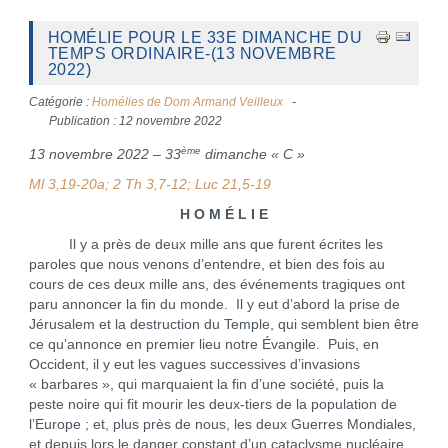
HOMÉLIE POUR LE 33E DIMANCHE DU
TEMPS ORDINAIRE-(13 NOVEMBRE
2022)
Catégorie :
Homélies de Dom Armand Veilleux
Publication : 12 novembre 2022
ème
13 novembre 2022 – 33
dimanche « C »
Ml 3,19-20a; 2 Th 3,7-12; Luc 21,5-19
H O M É L I E
Il y a près de deux mille ans que furent écrites les
paroles que nous venons d’entendre, et bien des fois au
cours de ces deux mille ans, des événements tragiques ont
paru annoncer la fin du monde. Il y eut d’abord la prise de
Jérusalem et la destruction du Temple, qui semblent bien être
ce qu’annonce en premier lieu notre Évangile. Puis, en
Occident, il y eut les vagues successives d’invasions
« barbares », qui marquaient la fin d’une société, puis la
peste noire qui fit mourir les deux-tiers de la population de
l’Europe ; et, plus près de nous, les deux Guerres Mondiales,
et depuis lors le danger constant d’un cataclysme nucléaire.