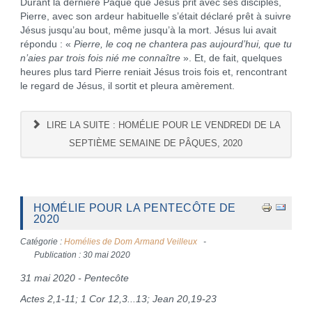
Durant la dernière Pâque que Jésus prit avec ses disciples,
Pierre, avec son ardeur habituelle s’était déclaré prêt à suivre
Jésus jusqu’au bout, même jusqu’à la mort. Jésus lui avait
répondu : «
Pierre, le coq ne chantera pas aujourd’hui, que tu
n’aies par trois fois nié me connaître
». Et, de fait, quelques
heures plus tard Pierre reniait Jésus trois fois et, rencontrant
le regard de Jésus, il sortit et pleura amèrement.
LIRE LA SUITE : HOMÉLIE POUR LE VENDREDI DE LA
SEPTIÈME SEMAINE DE PÂQUES, 2020
HOMÉLIE POUR LA PENTECÔTE DE
2020
Catégorie :
Homélies de Dom Armand Veilleux
Publication : 30 mai 2020
31 mai 2020 - Pentecôte
Actes 2,1-11; 1 Cor 12,3...13; Jean 20,19-23