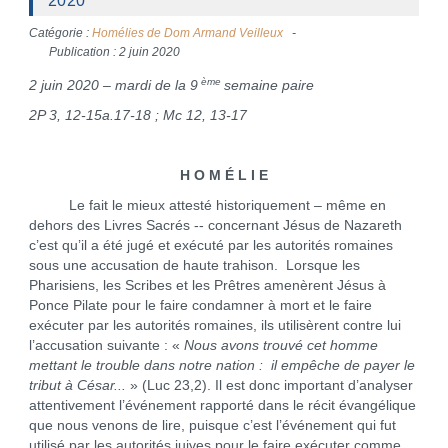
2020
Catégorie :
Homélies de Dom Armand Veilleux
Publication : 2 juin 2020
ème
2 juin 2020 – mardi de la 9
semaine paire
2P 3, 12-15a.17-18 ; Mc 12, 13-17
H O M É L I E
Le fait le mieux attesté historiquement – même en
dehors des Livres Sacrés -- concernant Jésus de Nazareth
c’est qu’il a été jugé et exécuté par les autorités romaines
sous une accusation de haute trahison. Lorsque les
Pharisiens, les Scribes et les Prêtres amenèrent Jésus à
Ponce Pilate pour le faire condamner à mort et le faire
exécuter par les autorités romaines, ils utilisèrent contre lui
l’accusation suivante : «
Nous avons trouvé cet homme
mettant le trouble dans notre nation : il empêche de payer le
tribut à César...
» (Luc 23,2). Il est donc important d’analyser
attentivement l’événement rapporté dans le récit évangélique
que nous venons de lire, puisque c’est l’événement qui fut
utilisé par les autorités juives pour le faire exécuter comme