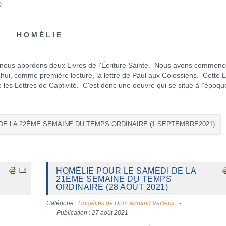
O
H O M É L I E
s abordons deux Livres de l'Écriture Sainte. Nous avons commenc
d'hui, comme première lecture, la lettre de Paul aux Colossiens. Cette L
e les Lettres de Captivité. C'est donc une oeuvre qui se situe à l'époqu
 DE LA 22ÈME SEMAINE DU TEMPS ORDINAIRE (1 SEPTEMBRE2021)
HOMÉLIE POUR LE SAMEDI DE LA
21ÈME SEMAINE DU TEMPS
ORDINAIRE (28 AOÛT 2021)
Catégorie :
Homélies de Dom Armand Veilleux
Publication : 27 août 2021