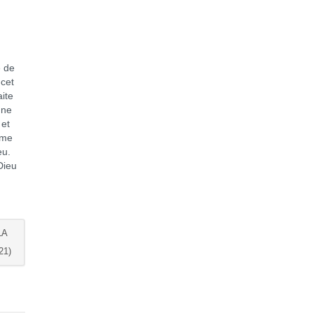
 de
 cet
ite
 ne
 et
mme
eu.
Dieu
LA
21)