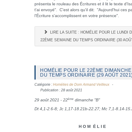
présenta le rouleau des Écritures et il lit le texte d'Is
t'ai envoyé". C'est alors qu'il dit: "Aujourd'hui ces p
l'Écriture s'accomplissent en votre présence".
LIRE LA SUITE : HOMÉLIE POUR LE LUNDI 
22ÈME SEMAINE DU TEMPS ORDINAIRE (30 AOÛT
HOMÉLIE POUR LE 22ÈME DIMANCHE
DU TEMPS ORDINAIRE (29 AOÛT 2021
Catégorie :
Homélies de Dom Armand Veilleux
Publication : 28 août 2021
ème
29 août 2021 - 22
dimanche "B"
Dt 4,1-2.6-8; Jc 1,17-18.21b-22.27; Mc 7,1-8.14-15
H O M É L I E