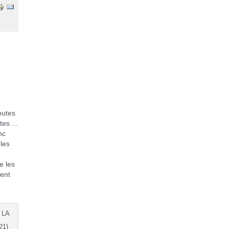
outes
es ...
nc
 les
e les
ient
 LA
21)