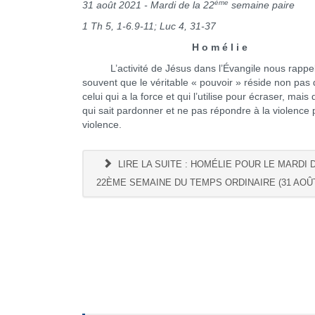
ème
31 août 2021 - Mardi de la 22
semaine paire
1 Th 5, 1-6.9-11; Luc 4, 31-37
H o m é l i e
L’activité de Jésus dans l’Évangile nous rappel
souvent que le véritable « pouvoir » réside non pas
celui qui a la force et qui l’utilise pour écraser, mais
qui sait pardonner et ne pas répondre à la violence 
violence.
LIRE LA SUITE : HOMÉLIE POUR LE MARDI 
22ÈME SEMAINE DU TEMPS ORDINAIRE (31 AOÛT