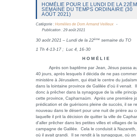
HOMÉLIE POUR LE LUNDI DE LA 22È
SEMAINE DU TEMPS ORDINAIRE (30
AOÛT 2021)
Catégorie :
Homélies de Dom Armand Veilleux
Publication : 29 août 2021
ème
30 aoôt 2021 – Lundi de la 22
semaine du TO
1 Th 4-13-17 ; Luc 4, 16-30
H O M É L I E
Après son baptême par Jean, Jésus passa au
40 jours, après lesquels il décida de ne pas comme
ministère à Jérusalem, qui était le centre du judaïs
dans la lointaine province de Galilée d'où il venait. I
donc à prêcher dans la synagogue de la ville princip
cette province, Capharnaüm. Après une première j
prédication et de guérisons pleine de succès, il se re
nouveau dans le désert pour une nuit de prière au 
laquelle il prit la décision de quitter la ville de Caph
d'aller prêcher dans les petites villes et villages de la
campagne de Galilée. Cela le conduisit à Nazareth, l
où il avait grandi. Il se rendit à la synagogue, où on 