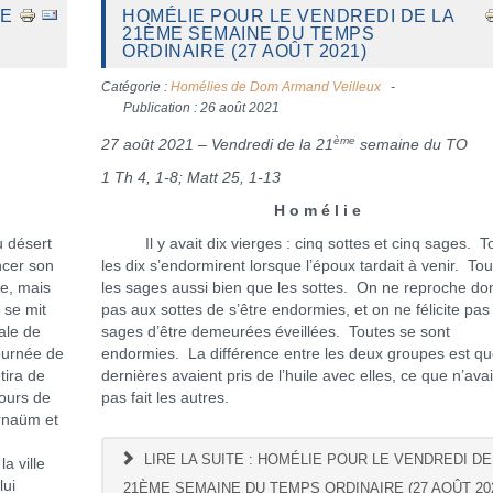
ME
HOMÉLIE POUR LE VENDREDI DE LA
21ÈME SEMAINE DU TEMPS
ORDINAIRE (27 AOÛT 2021)
Catégorie :
Homélies de Dom Armand Veilleux
Publication : 26 août 2021
ème
27 août 2021 – Vendredi de la 21
semaine du TO
1 Th 4, 1-8; Matt 25, 1-13
H o m é l i e
 désert
Il y avait dix vierges : cinq sottes et cinq sages. T
ncer son
les dix s’endormirent lorsque l’époux tardait à venir. Tout
me, mais
les sages aussi bien que les sottes. On ne reproche do
l se mit
pas aux sottes de s’être endormies, et on ne félicite pas
ale de
sages d’être demeurées éveillées. Toutes se sont
ournée de
endormies. La différence entre les deux groupes est qu
tira de
dernières avaient pris de l’huile avec elles, ce que n’ava
cours de
pas fait les autres.
arnaüm et
LIRE LA SUITE : HOMÉLIE POUR LE VENDREDI DE
a ville
lui
21ÈME SEMAINE DU TEMPS ORDINAIRE (27 AOÛT 20