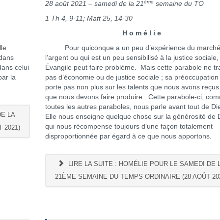
ème
28 août 2021 – samedi de la 21
semaine du TO
1 Th 4, 9-11; Matt 25, 14-30
H o m é l i e
le
Pour quiconque a un peu d’expérience du marché
 dans
l’argent ou qui est un peu sensibilisé à la justice sociale,
 dans celui
Évangile peut faire problème. Mais cette parabole ne tra
par la
pas d’économie ou de justice sociale ; sa préoccupation
porte pas non plus sur les talents que nous avons reçus
que nous devons faire produire. Cette parabole-ci, co
toutes les autres paraboles, nous parle avant tout de Di
DE LA
Elle nous enseigne quelque chose sur la générosité de 
qui nous récompense toujours d’une façon totalement
 2021)
disproportionnée par égard à ce que nous apportons.
LIRE LA SUITE : HOMÉLIE POUR LE SAMEDI DE 
21ÈME SEMAINE DU TEMPS ORDINAIRE (28 AOÛT 20