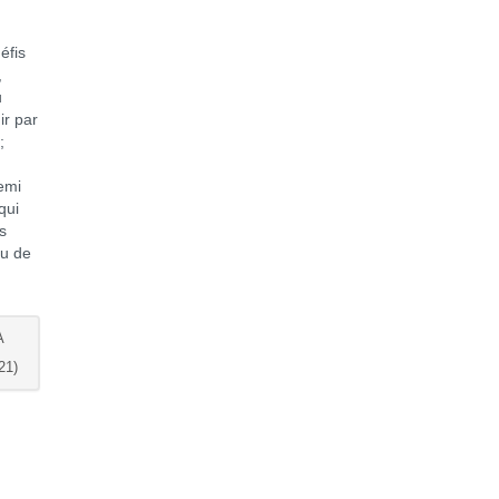
éfis
,
u
ir par
;
emi
qui
us
nu de
A
21)