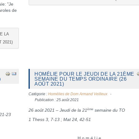
aïe: "Je
aroles de
DE LA
 2021)
HOMÉLIE POUR LE JEUDI DE LA 21ÈME
)
SEMAINE DU TEMPS ORDINAIRE (26
AOÛT 2021)
Catégorie :
Homélies de Dom Armand Veilleux
Publication : 25 août 2021
ème
26 août 2021 – Jeudi de la 21
semaine du TO
.21-23
1 Thess 3, 7-13 ; Mat 24, 42-51
H o m é l i e