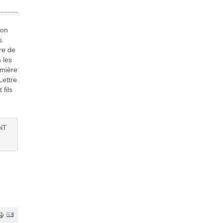
son
s
re de
 les
emière
Lettre
 fils
NT