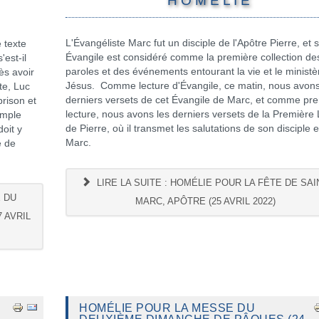
H O M É L I E
L'Évangéliste Marc fut un disciple de l'Apôtre Pierre, et 
e texte
Évangile est considéré comme la première collection de
est-il
paroles et des événements entourant la vie et le ministè
ès avoir
Jésus. Comme lecture d'Évangile, ce matin, nous avons
xte, Luc
derniers versets de cet Évangile de Marc, et comme pr
prison et
lecture, nous avons les derniers versets de la Première 
emple
de Pierre, où il transmet les salutations de son disciple et
doit y
Marc.
e de
LIRE LA SUITE : HOMÉLIE POUR LA FÊTE DE SAI
E DU
MARC, APÔTRE (25 AVRIL 2022)
 AVRIL
HOMÉLIE POUR LA MESSE DU