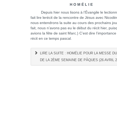
H O M É L I E
Depuis hier nous lisons à l’Évangile le lectionn
fait lire lerécit de la rencontre de Jésus avec Nicod
nous entendrons la suite au cours des prochains jou
fait, nous n’avons pas eu le début du récit hier, pui
avions la fête de saint Marc.) C’est dire l’importance
récit en ce temps pascal.
LIRE LA SUITE : HOMÉLIE POUR LA MESSE D
DE LA 2ÈME SEMAINE DE PÂQUES (26 AVRIL 2