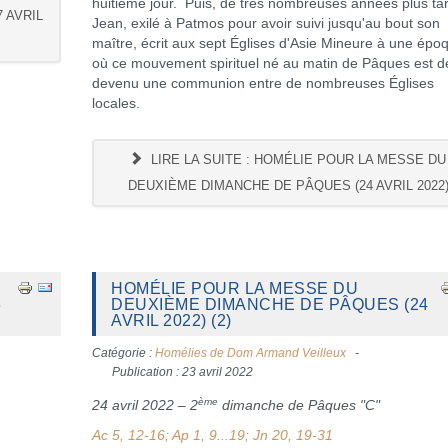
huitième jour. Puis, de très nombreuses années plus ta
 AVRIL
Jean, exilé à Patmos pour avoir suivi jusqu'au bout son
maître, écrit aux sept Églises d'Asie Mineure à une épo
où ce mouvement spirituel né au matin de Pâques est d
devenu une communion entre de nombreuses Églises
locales.
LIRE LA SUITE : HOMÉLIE POUR LA MESSE DU
DEUXIÈME DIMANCHE DE PÂQUES (24 AVRIL 2022
HOMÉLIE POUR LA MESSE DU
6
DEUXIÈME DIMANCHE DE PÂQUES (24
AVRIL 2022) (2)
Catégorie :
Homélies de Dom Armand Veilleux
Publication : 23 avril 2022
ème
24 avril 2022 – 2
dimanche de Pâques "C"
Ac 5, 12-16; Ap 1, 9...19; Jn 20, 19-31