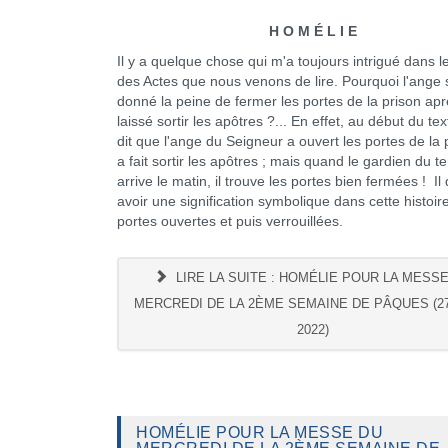
H O M É L I E
Il y a quelque chose qui m'a toujours intrigué dans l
des Actes que nous venons de lire. Pourquoi l'ange s'
donné la peine de fermer les portes de la prison apr
laissé sortir les apôtres ?... En effet, au début du te
dit que l'ange du Seigneur a ouvert les portes de la 
a fait sortir les apôtres ; mais quand le gardien du t
arrive le matin, il trouve les portes bien fermées ! Il 
avoir une signification symbolique dans cette histoir
portes ouvertes et puis verrouillées.
LIRE LA SUITE : HOMÉLIE POUR LA MESS
MERCREDI DE LA 2ÈME SEMAINE DE PÂQUES (27
2022)
HOMÉLIE POUR LA MESSE DU