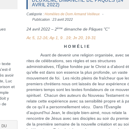
DEUXIÈME DIMANCHE DE PÂQUES (24
AVRIL 2022)
Catégorie :
Homélies de Dom Armand Veilleux
Publication : 23 avril 2022
ème
ues
24 avril 2022 – 2
dimanche de Pâques "C"
Ac 5, 12-16; Ap 1, 9...19; Jn 20, 19-31
H O M É L I E
Avant de devenir une religion organisée, avec s
rites de célébrations, ses règles et ses structures
e texte
administratives, l'Église fondée par le Christ a d'abord é
est-il
qu'elle est dans son essence la plus profonde, un vaste
ès avoir
mouvement de foi. Les récits pleins de fraîcheur que le
xte, Luc
premiers chrétiens nous ont laissés de leur expérience 
prison et
premiers temps sont les textes fondateurs de ce mouv
emple
spirituel. Chacun des auteurs du Nouveau Testament n
doit y
relate cette expérience avec sa sensibilité propre et à pa
e de
de ce qu'il a personnellement vécu. Dans l'Évangile
d'aujourd'hui Jean, le disciple bien-aimé, nous relate la
rencontre de Jésus avec ses disciples au soir du premie
de la première semaine de la nouvelle création et au soi
E DU