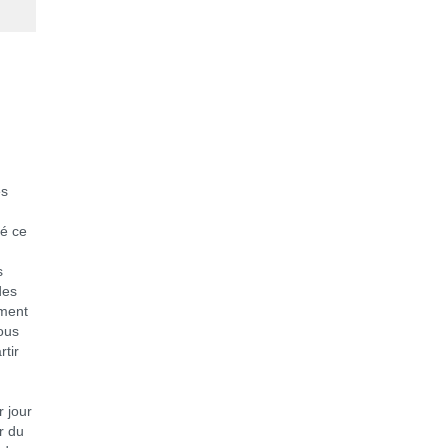
es
té ce
s
des
ement
ous
rtir
r jour
r du