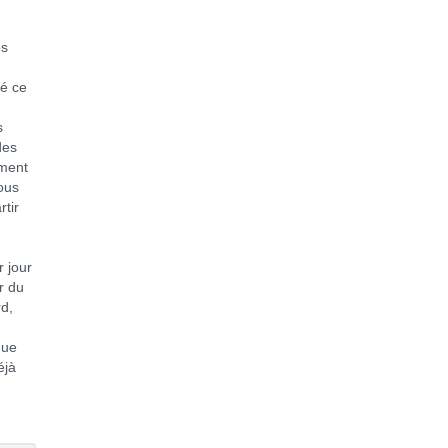
es
té ce
s
des
ement
ous
rtir
r jour
r du
rd,
que
éjà