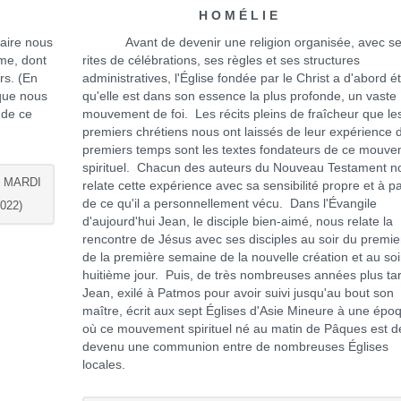
H O M É L I E
aire nous
Avant de devenir une religion organisée, avec s
ème, dont
rites de célébrations, ses règles et ses structures
rs. (En
administratives, l'Église fondée par le Christ a d'abord é
sque nous
qu'elle est dans son essence la plus profonde, un vaste
 de ce
mouvement de foi. Les récits pleins de fraîcheur que le
premiers chrétiens nous ont laissés de leur expérience 
premiers temps sont les textes fondateurs de ce mouv
spirituel. Chacun des auteurs du Nouveau Testament n
U MARDI
relate cette expérience avec sa sensibilité propre et à pa
de ce qu'il a personnellement vécu. Dans l'Évangile
022)
d'aujourd'hui Jean, le disciple bien-aimé, nous relate la
rencontre de Jésus avec ses disciples au soir du premie
de la première semaine de la nouvelle création et au soi
huitième jour. Puis, de très nombreuses années plus ta
Jean, exilé à Patmos pour avoir suivi jusqu'au bout son
maître, écrit aux sept Églises d'Asie Mineure à une épo
où ce mouvement spirituel né au matin de Pâques est d
devenu une communion entre de nombreuses Églises
locales.