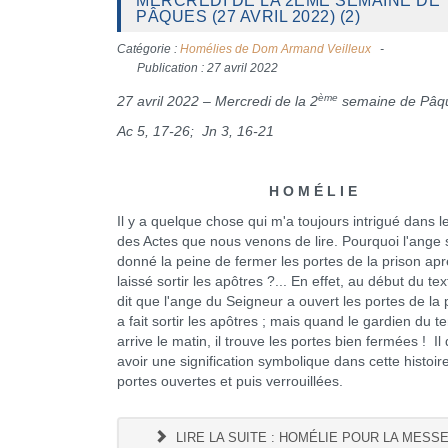
MERCREDI DE LA 2ÈME SEMAINE DE
PÂQUES (27 AVRIL 2022) (2)
Catégorie :
Homélies de Dom Armand Veilleux
Publication : 27 avril 2022
ème
27 avril 2022 – Mercredi de la 2
semaine de Pâq
Ac 5, 17-26; Jn 3, 16-21
H O M É L I E
Il y a quelque chose qui m'a toujours intrigué dans l
des Actes que nous venons de lire. Pourquoi l'ange s'
donné la peine de fermer les portes de la prison apr
laissé sortir les apôtres ?... En effet, au début du te
dit que l'ange du Seigneur a ouvert les portes de la 
a fait sortir les apôtres ; mais quand le gardien du t
arrive le matin, il trouve les portes bien fermées ! Il 
avoir une signification symbolique dans cette histoir
portes ouvertes et puis verrouillées.
LIRE LA SUITE : HOMÉLIE POUR LA MESS