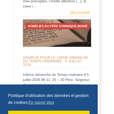
mes préceptes, l’oreille attentive […], le
cœur i...
DÉCOUVRIR
HOMÉLIES DU PÈRE DOMINIQUE-MARIE
HOMÉLIE POUR LE 14ÈME DIMANCHE
DU TEMPS ORDINAIRE - 5 JUILLET
2026
14ème dimanche du Temps ordinaire A 5
juillet 2026 Mt 11, 25 – 30 Père, Seigneur
du ciel et de la terre, je proclame ta
louan...
Politique d'utilisation des données et gestion
DÉCOUVRIR
de cookies
En savoir plus
HOMÉLIES DE DOM DAMIEN DEBAISIEUX