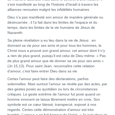
s’est manifesté au long de l’histoire d’Israël à travers les
alliances renouées malgré les infidélités humaines.
Dieu n’a pas manifesté son amour de manière générale ou
désincarnée ; il l’a fait dans les limites de l’espace et du
temps, dans les limites de la vie humaine de Jésus de
Nazareth.
Sa pleine révélation a eu lieu dans la vie de Jésus : en
donnant sa vie pour ses amis et pour tous les hommes, le
Christ nous a prouvé son grand amour, cet amour dont il n’y
a rien de plus grand, puisqu’il est celui de Dieu même. « Pas
de plus grand amour que de donner sa vie pour ses amis »
(Jn 15,13). Pour saint Jean, reconnaître cette relation
d’amour, c’est faire entrer Dieu dans sa vie.
Certes l’amour peut faire des déclarations, parfois
solennelles. Mais surtout l’amour se révèle par des actes, par
des gestes posés au quotidien ou lors de circonstances
critiques. Le geste extrême de l’amour fut posé quand un
homme innocent se laissa librement mettre en croix. Son
symbole est ce cœur blessé, transpercé, exposé à nos
regards. Certes cette démonstration d’amour est très
humble. L’amour a en fait horreur de l’éclat. « Je suis doux et