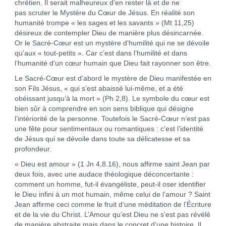
chrétien. Il serait malheureux d’en rester là et de ne
pas scruter le Mystère du Cœur de Jésus. En réalité son
humanité trompe « les sages et les savants » (Mt 11,25)
désireux de contempler Dieu de manière plus désincarnée.
Or le Sacré-Cœur est un mystère d’humilité qui ne se dévoile
qu’aux « tout-petits ». Car c’est dans l’humilité et dans
l’humanité d’un cœur humain que Dieu fait rayonner son être.
Le Sacré-Cœur est d’abord le mystère de Dieu manifestée en
son Fils Jésus, « qui s’est abaissé lui-même, et a été
obéissant jusqu’à la mort » (Ph 2,8). Le symbole du cœur est
bien sûr à comprendre en son sens biblique qui désigne
l’intériorité de la personne. Toutefois le Sacré-Cœur n’est pas
une fête pour sentimentaux ou romantiques : c’est l’identité
de Jésus qui se dévoile dans toute sa délicatesse et sa
profondeur.
« Dieu est amour » (1 Jn 4,8.16), nous affirme saint Jean par
deux fois, avec une audace théologique déconcertante :
comment un homme, fut-il évangéliste, peut-il oser identifier
le Dieu infini à un mot humain, même celui de l’amour ? Saint
Jean affirme ceci comme le fruit d’une méditation de l’Écriture
et de la vie du Christ. L’Amour qu’est Dieu ne s’est pas révélé
de manière abstraite mais dans le concret d’une histoire. Il