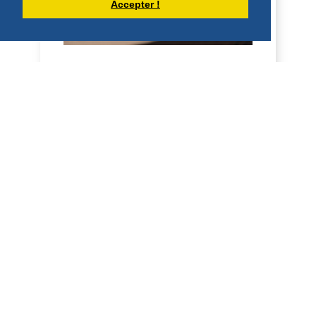
Accepter !
HOMÉLIE POUR LA FÊTE DU SACRÉ
COEUR (12 JUIN 2026)
Sacré-Cœur 2026 Frères et sœurs, en
2024, le pape François écrivait
l’encyclique, « Dilexit nos , sur l’amour
humain et divin...
DÉCOUVRIR
HOMÉLIES DE DOM DAMIEN DEBAISIEUX
HOMÉLIE POUR LE 7ÈME DIMANCHE