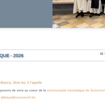
UE - 2026
iance, lève-toi, il t'apelle
oposons de vivre au coeur de la
communauté monastique de Scourmon
abbaye@scourmont.be