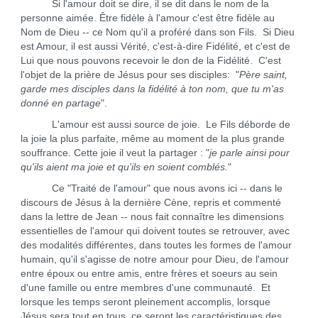
Si l'amour doit se dire, il se dit dans le nom de la
personne aimée. Être fidèle à l'amour c'est être fidèle au
Nom de Dieu -- ce Nom qu'il a proféré dans son Fils. Si Dieu
est Amour, il est aussi Vérité, c'est-à-dire Fidélité, et c'est de
Lui que nous pouvons recevoir le don de la Fidélité. C'est
l'objet de la prière de Jésus pour ses disciples: "
Père saint,
garde mes disciples dans la fidélité à ton nom, que tu m'as
donné en partage
".
L'amour est aussi source de joie. Le Fils déborde de
la joie la plus parfaite, même au moment de la plus grande
souffrance. Cette joie il veut la partager : "
je parle ainsi pour
qu'ils aient ma joie et qu'ils en soient comblés.
"
Ce "Traité de l'amour" que nous avons ici -- dans le
discours de Jésus à la dernière Cène, repris et commenté
dans la lettre de Jean -- nous fait connaître les dimensions
essentielles de l'amour qui doivent toutes se retrouver, avec
des modalités différentes, dans toutes les formes de l'amour
humain, qu'il s'agisse de notre amour pour Dieu, de l'amour
entre époux ou entre amis, entre frères et soeurs au sein
d'une famille ou entre membres d'une communauté. Et
lorsque les temps seront pleinement accomplis, lorsque
Jésus sera tout en tous, ce seront les caractéristiques des