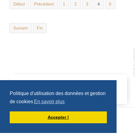
Début
Précédent
1
2
3
4
5
Suivant
Fin
CALENDRIER DES ÉVÈNEMENTS
Politique d'utilisation des données et gestion
Aucun évènement
de cookies
En savoir plus
Accepter !