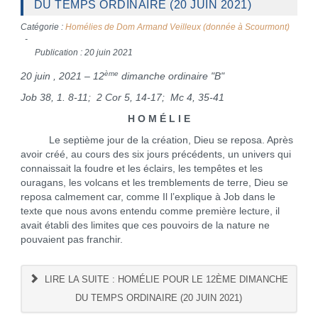
DU TEMPS ORDINAIRE (20 JUIN 2021)
Catégorie :
Homélies de Dom Armand Veilleux (donnée à Scourmont)
Publication : 20 juin 2021
ème
20 juin , 2021 – 12
dimanche ordinaire "B"
Job 38, 1. 8-11; 2 Cor 5, 14-17; Mc 4, 35-41
H O M É L I E
Le septième jour de la création, Dieu se reposa. Après
avoir créé, au cours des six jours précédents, un univers qui
connaissait la foudre et les éclairs, les tempêtes et les
ouragans, les volcans et les tremblements de terre, Dieu se
reposa calmement car, comme Il l’explique à Job dans le
texte que nous avons entendu comme première lecture, il
avait établi des limites que ces pouvoirs de la nature ne
pouvaient pas franchir.
LIRE LA SUITE : HOMÉLIE POUR LE 12ÈME DIMANCHE
DU TEMPS ORDINAIRE (20 JUIN 2021)