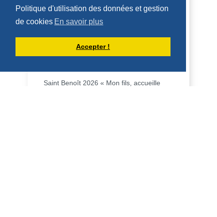
Politique d'utilisation des données et gestion
de cookies
En savoir plus
Accepter !
HOMÉLIE POUR LA FÊTE DE SAINT
BENOÎT (11 JUILLET 2026)
Saint Benoît 2026 « Mon fils, accueille
mes paroles, conserve précieusement
mes préceptes, l’oreille attentive […], le
cœur i...
DÉCOUVRIR
HOMÉLIES DU PÈRE DOMINIQUE-MARIE
HOMÉLIE POUR LE 14ÈME DIMANCHE
DU TEMPS ORDINAIRE - 5 JUILLET