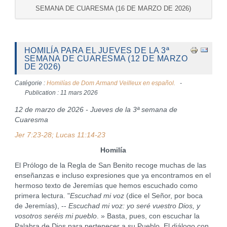
SEMANA DE CUARESMA (16 DE MARZO DE 2026)
HOMILÍA PARA EL JUEVES DE LA 3ª
SEMANA DE CUARESMA (12 DE MARZO
DE 2026)
Catégorie :
Homilías de Dom Armand Veilleux en español.
Publication : 11 mars 2026
12 de marzo de 2026 - Jueves de la 3ª semana de
Cuaresma
Jer 7:23-28; Lucas 11:14-23
Homilía
El Prólogo de la Regla de San Benito recoge muchas de las
enseñanzas e incluso expresiones que ya encontramos en el
hermoso texto de Jeremías que hemos escuchado como
primera lectura. "
Escuchad mi voz
(dice el Señor, por boca
de Jeremías), --
Escuchad mi voz: yo seré vuestro Dios, y
vosotros seréis mi pueblo
. » Basta, pues, con escuchar la
Palabra de Dios para pertenecer a su Pueblo. El diálogo con