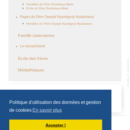
Homélies du Père Dominique-Marie
Ecrits du Père Dominique-Marie
Pages du Père Oswald Nyamigezy Nsabimana
Homélies du Père Oswald Nyamigezy Nsabimana
Famille cistercienne
Le monachisme
Ecrits des frères
Médiathèques
CALENDRIER DES ÉVÈNEMENTS
Politique d'utilisation des données et gestion
Aucun évènement
de cookies
En savoir plus
Accepter !