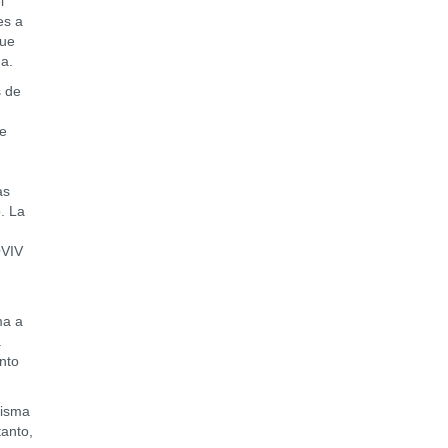
l
es a
que
a.
 de
de
as
o. La
OVIV
ma a
a
nto
misma
tanto,