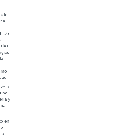
sido
rna,
l. De
ia.
ales;
ugios,
da
ismo
idad.
 ve a
 una
eria y
una
to en
do
n a