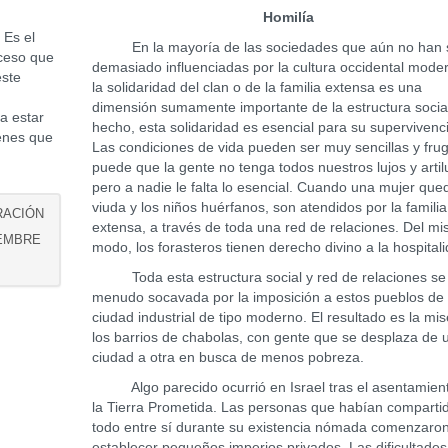
Homilía
Es el
En la mayoría de las sociedades que aún no han 
oceso que
demasiado influenciadas por la cultura occidental mode
este
la solidaridad del clan o de la familia extensa es una
dimensión sumamente importante de la estructura socia
a estar
hecho, esta solidaridad es esencial para su supervivenc
genes que
Las condiciones de vida pueden ser muy sencillas y frug
puede que la gente no tenga todos nuestros lujos y artil
pero a nadie le falta lo esencial. Cuando una mujer que
viuda y los niños huérfanos, son atendidos por la familia
RACIÓN
extensa, a través de toda una red de relaciones. Del m
IEMBRE
modo, los forasteros tienen derecho divino a la hospital
Toda esta estructura social y red de relaciones se
menudo socavada por la imposición a estos pueblos de
ciudad industrial de tipo moderno. El resultado es la mis
los barrios de chabolas, con gente que se desplaza de 
ciudad a otra en busca de menos pobreza.
Algo parecido ocurrió en Israel tras el asentamien
la Tierra Prometida. Las personas que habían comparti
todo entre sí durante su existencia nómada comenzaro
establecer pequeños imperios privados. Las dificultades