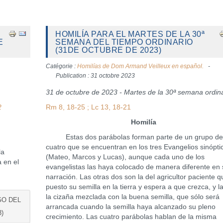
HOMILÍA PARA EL MARTES DE LA 30ª
E
SEMANA DEL TIEMPO ORDINARIO
(31DE OCTUBRE DE 2023)
Catégorie :
Homilías de Dom Armand Veilleux en español.
Publication : 31 octobre 2023
31 de octubre de 2023 - Martes de la 30ª semana ordina
2
Rm 8, 18-25 ; Lc 13, 18-21
Homilía
Estas dos parábolas forman parte de un grupo d
cuatro que se encuentran en los tres Evangelios sinópti
la
(Mateo, Marcos y Lucas), aunque cada uno de los
 en el
evangelistas las haya colocado de manera diferente en 
narración. Las otras dos son la del agricultor paciente 
puesto su semilla en la tierra y espera a que crezca, y l
la cizaña mezclada con la buena semilla, que sólo será
GO DEL
arrancada cuando la semilla haya alcanzado su pleno
)
crecimiento. Las cuatro parábolas hablan de la misma