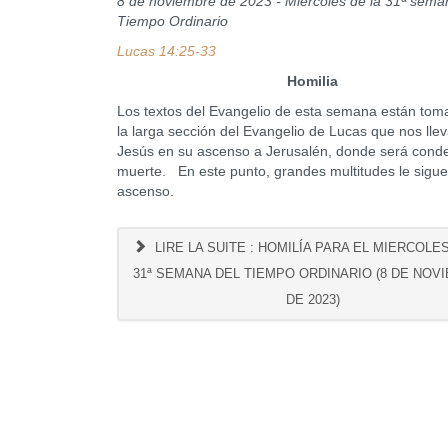
8 de noviembre de 2023 - Miércoles de la 31ª sema
Tiempo Ordinario
Lucas 14:25-33
Homilia
Los textos del Evangelio de esta semana están tom
la larga sección del Evangelio de Lucas que nos lle
Jesús en su ascenso a Jerusalén, donde será cond
muerte. En este punto, grandes multitudes le sigu
ascenso.
LIRE LA SUITE : HOMILÍA PARA EL MIERCOLE
31ª SEMANA DEL TIEMPO ORDINARIO (8 DE NOV
DE 2023)