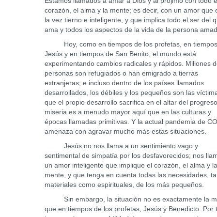
Estamos llamados a amar a Dios y al prójimo con todo e
corazón, el alma y la mente; es decir, con un amor que 
la vez tierno e inteligente, y que implica todo el ser del 
ama y todos los aspectos de la vida de la persona amad
Hoy, como en tiempos de los profetas, en tiempos
Jesús y en tiempos de San Benito, el mundo está
experimentando cambios radicales y rápidos. Millones 
personas son refugiados o han emigrado a tierras
extranjeras; e incluso dentro de los países llamados
desarrollados, los débiles y los pequeños son las víctim
que el propio desarrollo sacrifica en el altar del progres
miseria es a menudo mayor aquí que en las culturas y
épocas llamadas primitivas. Y la actual pandemia de C
amenaza con agravar mucho más estas situaciones.
Jesús no nos llama a un sentimiento vago y
sentimental de simpatía por los desfavorecidos; nos lla
un amor inteligente que implique el corazón, el alma y l
mente, y que tenga en cuenta todas las necesidades, ta
materiales como espirituales, de los más pequeños.
Sin embargo, la situación no es exactamente la 
que en tiempos de los profetas, Jesús y Benedicto. Por 