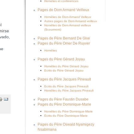
Homélies et conférences
Pages de Dom Armand Veilleux
Homélies de Dom Armand Veilleux
Autres pages de Dom Armand veilleux
l
Homélies de Dom Armand veilleux
(Scourmont)
nirse
ivado,
Pages de Père Bernard De Give
Pages du Père Omer De Ruyver
ue
Homélies
Pages du Père Gérard Joyau
Homélies du Père Gérard Joyau
Ecrits du Père Gérard Joyau
Pages du Père Jacques Pineault
Ecrits du Père Jacques Pineault
Homélies du Père Jacques Pineault
Pages du Père Faustin Dusabe
Pages du Père Dominique-Marie
Homélies du Père Dominique-Marie
Ecrits du Père Dominique-Marie
Pages du Père Oswald Nyamigezy
Nsabimana