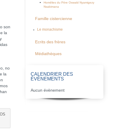
Homélies du Père Oswald Nyamigezy
Nsabimana
Famille cistercienne
o son
Le monachisme
de la
y
Ecrits des frères
idas
Médiathèques
bo, no
CALENDRIER DES
e la
ÉVÈNEMENTS
en
tamos
Aucun évènement
 han
DOS