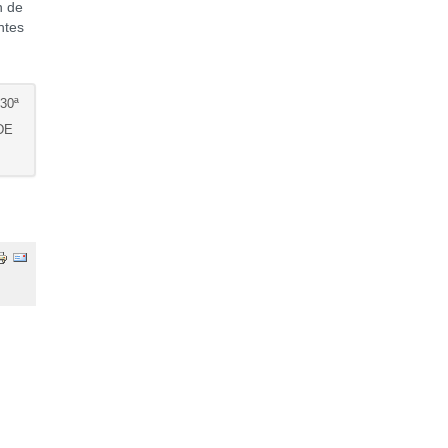
n de
ntes
30ª
DE