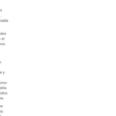
os
,
nadie
ndes
 el
mos
o
e y
s
como
abla
todos
te.
ue
oy.