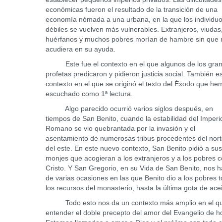
económicas fueron el resultado de la transición de una
economía nómada a una urbana, en la que los individu
débiles se vuelven más vulnerables. Extranjeros, viudas
huérfanos y muchos pobres morían de hambre sin que 
acudiera en su ayuda.
Este fue el contexto en el que algunos de los gra
profetas predicaron y pidieron justicia social. También es
contexto en el que se originó el texto del Éxodo que he
escuchado como 1ª lectura.
Algo parecido ocurrió varios siglos después, en
tiempos de San Benito, cuando la estabilidad del Imperi
Romano se vio quebrantada por la invasión y el
asentamiento de numerosas tribus procedentes del nort
del este. En este nuevo contexto, San Benito pidió a su
monjes que acogieran a los extranjeros y a los pobres 
Cristo. Y San Gregorio, en su Vida de San Benito, nos h
de varias ocasiones en las que Benito dio a los pobres 
los recursos del monasterio, hasta la última gota de acei
Todo esto nos da un contexto más amplio en el q
entender el doble precepto del amor del Evangelio de h