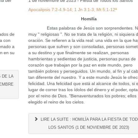
na del
1 de noviembre de 2023 - Fiesta de Todos los Santos
Apocalipsis 7:2-4.9-14; 1 Jn 3:1-3; Mt 5:1-12ª
Homilía
Estas palabras de Jesús son sorprendentes. N
ados de
muy " religiosas ". No se trata de la religión, ni siquiera 
va con
oración. Se refieren a la vida real: una vida en la que ha
enado a
personas que sufren y son consoladas, personas somet
en en su
a su destino y que finalmente se realizan, personas
hambrientas y sedientas de justicia, personas puras de
corazón que trabajan por la paz en este mundo, pero
también pobres y perseguidos. Un mundo, al fin y al ca
S DE LA
tan diferente del nuestro. Y a este mundo Jesús le ofrec
felicidad. Una felicidad que está al alcance de todos, si 
IEMBRE
lugar de correr tras los ídolos del dinero y el poder, op
por el reino de Dios. "Bienaventurados los pobres; ellos
elegido el reino de los cielos.
LIRE LA SUITE : HOMILÍA PARA LA FIESTA DE TO
LOS SANTOS (1 DE NOVIEMBRE DE 2023)