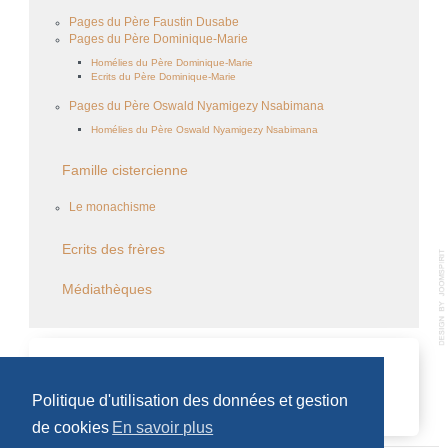
Pages du Père Faustin Dusabe
Pages du Père Dominique-Marie
Homélies du Père Dominique-Marie
Ecrits du Père Dominique-Marie
Pages du Père Oswald Nyamigezy Nsabimana
Homélies du Père Oswald Nyamigezy Nsabimana
Famille cistercienne
Le monachisme
Ecrits des frères
Médiathèques
CALENDRIER DES ÉVÈNEMENTS
Politique d'utilisation des données et gestion
Aucun évènement
de cookies
En savoir plus