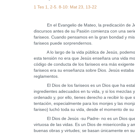
1 Tes 1, 2-5. 8-10: Mat 23, 13-22
En el Evangelio de Mateo, la predicación de Jesú
discursos antes de su Pasión comienza con una serie 
fariseos. Cuando pensamos en la gran bondad y mise
fariseos puede sorprendernos.
A lo largo de la vida pública de Jesús, podemos ver
esta tensión no era que Jesús enseñara una vida moral
código de conducta de los fariseos era más exigente
fariseos era su enseñanza sobre Dios. Jesús estaba
reglamentos.
El Dios de los fariseos es un Dios que ha establec
ingredientes adecuados en tu vida, y si los mezclas 
ordenado y, por ello, tienes derecho a recibir lo que
tentación, especialmente para los monjes y las monj
fariseo) luchó toda su vida, desde el momento de su
El Dios de Jesús -su Padre- no es un Dios que p
virtuosa de las vidas. Es un Dios de misericordia y a
buenas obras y virtudes; se basan únicamente en su 