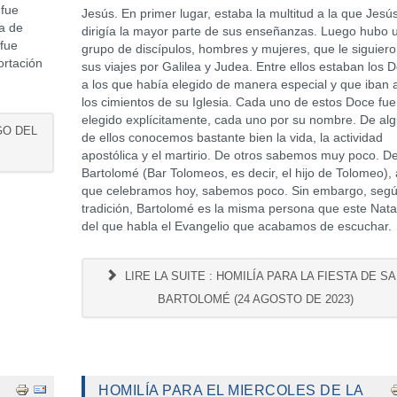
fue
Jesús. En primer lugar, estaba la multitud a la que Jesú
a de
dirigía la mayor parte de sus enseñanzas. Luego hubo 
 fue
grupo de discípulos, hombres y mujeres, que le siguier
ortación
sus viajes por Galilea y Judea. Entre ellos estaban los 
a los que había elegido de manera especial y que iban 
los cimientos de su Iglesia. Cada uno de estos Doce fue
elegido explícitamente, cada uno por su nombre. De al
GO DEL
de ellos conocemos bastante bien la vida, la actividad
apostólica y el martirio. De otros sabemos muy poco. D
Bartolomé (Bar Tolomeos, es decir, el hijo de Tolomeo), 
que celebramos hoy, sabemos poco. Sin embargo, segú
tradición, Bartolomé es la misma persona que este Nat
del que habla el Evangelio que acabamos de escuchar.
LIRE LA SUITE : HOMILÍA PARA LA FIESTA DE S
BARTOLOMÉ (24 AGOSTO DE 2023)
HOMILÍA PARA EL MIERCOLES DE LA