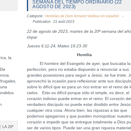
SEMANA DEL TIEMPO ORDINARIO (22
AGOSTO DE 2023)
Catégorie :
Homilías de Dom Armand Veilleux en español.
Publication : 21 août 2023
22 de agosto de 2023, martes de la 20ª semana del añ
impar
Jueces 6:11-24; Mateo 19:23-30
Homilia
ca, la
El hombre del Evangelio de ayer, que buscaba la
 De
perfección, pero no estaba dispuesto a renunciar a sus
encia.
grandes posesiones para seguir a Jesús, se fue triste. 
frugales,
aprovechó la ocasión para reflexionar ante sus discípul
 una
sobre lo difícil que es para un rico entrar en el reino de 
tendidos
cielos. Esto es difícil porque sólo el simple, es decir, el
corazón indiviso puede entrar en el reino. El corazón de
n
verdadero discípulo no puede estar dividido entre Jesús
cualquier otra cosa. Ahora bien, las riquezas a las que
podemos apegarnos y que pueden monopolizar nuestr
corazón e impedir que se entregue totalmente a Dios p
 LA 20ª
ser de varios tipos. Puede ser una gran riqueza material