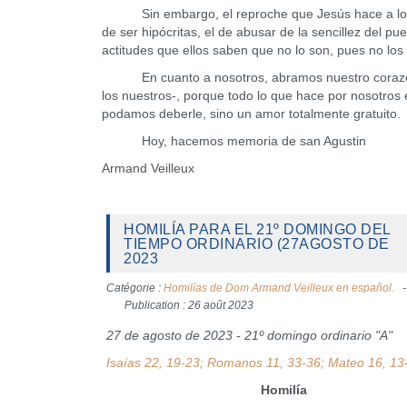
Sin embargo, el reproche que Jesús hace a los doct
de ser hipócritas, el de abusar de la sencillez del 
actitudes que ellos saben que no lo son, pues no los
En cuanto a nosotros, abramos nuestro corazón a 
los nuestros-, porque todo lo que hace por nosotros 
podamos deberle, sino un amor totalmente gratuito.
Hoy, hacemos memoria de san Agustin
Armand Veilleux
HOMILÍA PARA EL 21º DOMINGO DEL
TIEMPO ORDINARIO (27AGOSTO DE
2023
Catégorie :
Homilías de Dom Armand Veilleux en español.
Publication : 26 août 2023
27 de agosto de 2023 - 21º domingo ordinario "A"
Isaías 22, 19-23; Romanos 11, 33-36; Mateo 16, 13
Homilía