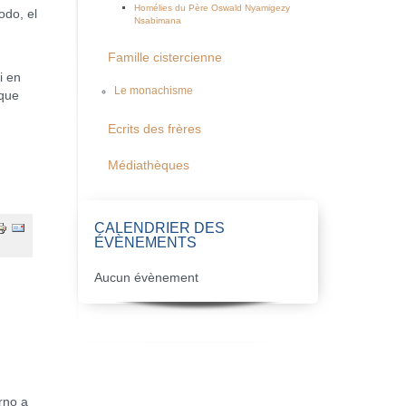
Homélies du Père Oswald Nyamigezy
odo, el
Nsabimana
Famille cistercienne
i en
Le monachisme
 que
Ecrits des frères
Médiathèques
CALENDRIER DES
ÉVÈNEMENTS
Aucun évènement
rno a