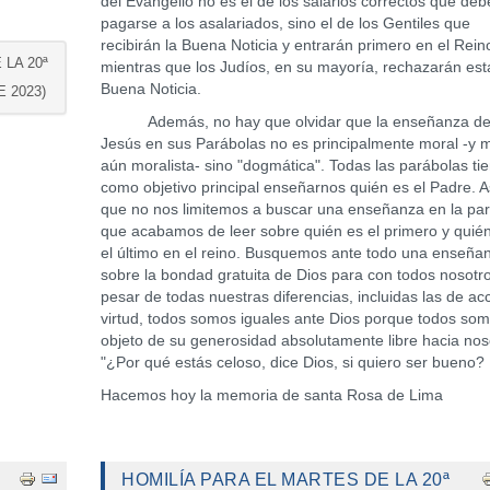
del Evangelio no es el de los salarios correctos que de
pagarse a los asalariados, sino el de los Gentiles que
recibirán la Buena Noticia y entrarán primero en el Rein
 LA 20ª
mientras que los Judíos, en su mayoría, rechazarán est
Buena Noticia.
 2023)
Además, no hay que olvidar que la enseñanza d
Jesús en sus Parábolas no es principalmente moral -y
aún moralista- sino "dogmática". Todas las parábolas ti
como objetivo principal enseñarnos quién es el Padre. A
que no nos limitemos a buscar una enseñanza en la pa
que acabamos de leer sobre quién es el primero y quié
el último en el reino. Busquemos ante todo una enseña
sobre la bondad gratuita de Dios para con todos nosotro
pesar de todas nuestras diferencias, incluidas las de ac
virtud, todos somos iguales ante Dios porque todos so
objeto de su generosidad absolutamente libre hacia nos
"¿Por qué estás celoso, dice Dios, si quiero ser bueno?
Hacemos hoy la memoria de santa Rosa de Lima
HOMILÍA PARA EL MARTES DE LA 20ª