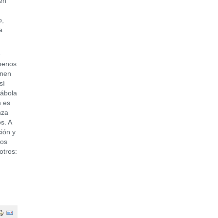
ben
o,
a
e
 menos
enen
sí
rábola
n es
nza
s. A
ción y
mos
otros: