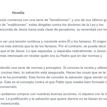
Homilía
s comienza con una serie de "bendiciones"; y uno de sus últimos g
de "maldiciones", todas dirigidas contra los doctores de la Ley y los
ricordia de Jesús hacia toda clase de pecadores, su severidad con lo
 una tensión continua y creciente entre Él y los fariseos. El origen
 más estricta que la de los fariseos. Por el contrario, se puede decir
 que el de Jesús. Lo que separaba -y separaba radicalmente- a Jesús 
 más interesado en revelar quién era su Padre que en dar normas y
ido una serie de normas y preceptos. Si conoces la receta y utilizas
y cocinas bien, tu salvación está asegurada. Haces las cosas que se te
 se te ha prometido. Esta forma de concebir la salvación sigue siendo u
as. Este es el concepto contra el que Pablo (que estaba bien formado
 conversión.
odamos comprar con nuestras buenas acciones, ni siquiera con la 
mor. La justificación y la salvación que quiere darnos no se basan en n
misericordia.