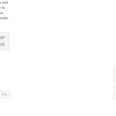
a sed
 la
ser
 poder
20ª
23)
Fin