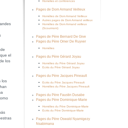
Homélies et conférences
Pages de Dom Armand Veilleux
Homélies de Dom Armand Veilleux
Autres pages de Dom Armand veilleux
randes
Homélies de Dom Armand veilleux
(Scourmont)
s
Pages de Père Bernard De Give
Pages du Père Omer De Ruyver
Homélies
 de
 que el
Pages du Père Gérard Joyau
de los
Homélies du Père Gérard Joyau
Ecrits du Père Gérard Joyau
Pages du Père Jacques Pineault
 los
Ecrits du Père Jacques Pineault
 han
Homélies du Père Jacques Pineault
na
Pages du Père Faustin Dusabe
 como
Pages du Père Dominique-Marie
Homélies du Père Dominique-Marie
Ecrits du Père Dominique-Marie
más
uestras
Pages du Père Oswald Nyamigezy
Nsabimana