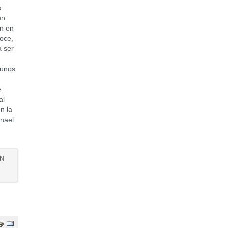
s
un
on en
Doce,
a ser
gunos
e
al
n la
anael
AN