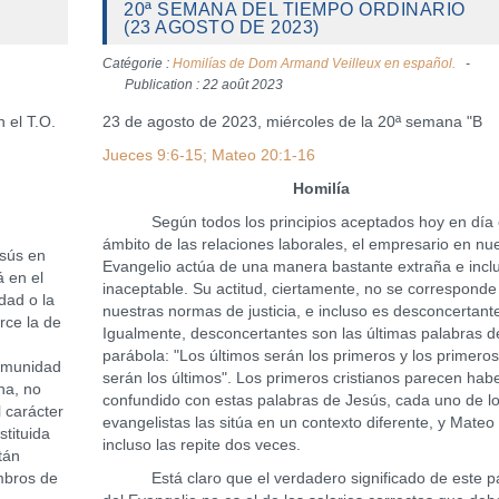
20ª SEMANA DEL TIEMPO ORDINARIO
(23 AGOSTO DE 2023)
Catégorie :
Homilías de Dom Armand Veilleux en español.
Publication : 22 août 2023
 el T.O.
23 de agosto de 2023, miércoles de la 20ª semana "B
Jueces 9:6-15; Mateo 20:1-16
Homilía
Según todos los principios aceptados hoy en día 
ámbito de las relaciones laborales, el empresario en nu
sús en
Evangelio actúa de una manera bastante extraña e incl
á en el
inaceptable. Su actitud, ciertamente, no se corresponde
dad o la
nuestras normas de justicia, e incluso es desconcertant
erce la de
Igualmente, desconcertantes son las últimas palabras d
parábola: "Los últimos serán los primeros y los primero
comunidad
serán los últimos". Los primeros cristianos parecen hab
na, no
confundido con estas palabras de Jesús, cada uno de l
 carácter
evangelistas las sitúa en un contexto diferente, y Mateo
tituida
incluso las repite dos veces.
tán
embros de
Está claro que el verdadero significado de este p