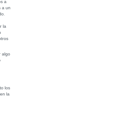
os a
s a un
do.
r la
n
otros
 algo
ó
,
to los
en la