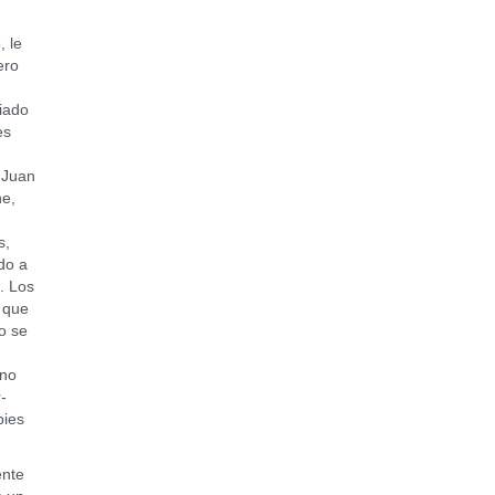
 le
ero
iado
es
 Juan
ne,
s,
do a
. Los
s que
to se
 no
-
pies
nte