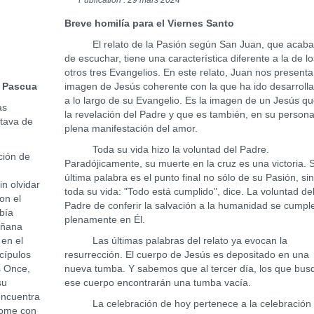
Publication : 29 mars 2024
Breve homilía para el Viernes Santo
El relato de la Pasión según San Juan, que acab
de escuchar, tiene una característica diferente a la de lo
otros tres Evangelios. En este relato, Juan nos present
e Pascua
imagen de Jesús coherente con la que ha ido desarroll
a lo largo de su Evangelio. Es la imagen de un Jesús q
as
la revelación del Padre y que es también, en su persona
ctava de
plena manifestación del amor.
Toda su vida hizo la voluntad del Padre.
ión de
Paradójicamente, su muerte en la cruz es una victoria. 
última palabra es el punto final no sólo de su Pasión, si
n olvidar
toda su vida: "Todo está cumplido", dice. La voluntad de
on el
Padre de conferir la salvación a la humanidad se cumpl
bía
plenamente en Él.
añana
en el
Las últimas palabras del relato ya evocan la
scípulos
resurrección. El cuerpo de Jesús es depositado en una
s Once,
nueva tumba. Y sabemos que al tercer día, los que bu
su
ese cuerpo encontrarán una tumba vacía.
encuentra
La celebración de hoy pertenece a la celebración 
 come con