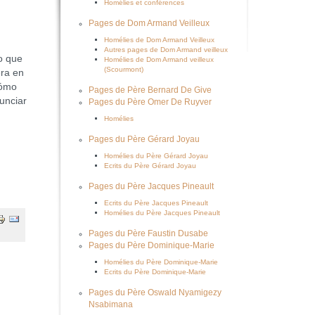
Homélies et conférences
Pages de Dom Armand Veilleux
Homélies de Dom Armand Veilleux
Autres pages de Dom Armand veilleux
o que
Homélies de Dom Armand veilleux
(Scourmont)
era en
cómo
Pages de Père Bernard De Give
unciar
Pages du Père Omer De Ruyver
Homélies
Pages du Père Gérard Joyau
Homélies du Père Gérard Joyau
Ecrits du Père Gérard Joyau
Pages du Père Jacques Pineault
Ecrits du Père Jacques Pineault
Homélies du Père Jacques Pineault
Pages du Père Faustin Dusabe
Pages du Père Dominique-Marie
Homélies du Père Dominique-Marie
Ecrits du Père Dominique-Marie
Pages du Père Oswald Nyamigezy
Nsabimana