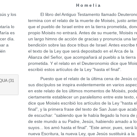
H o m e l i a
ús y los
El libro del Antiguo Testamento llamado Deuteron
termina con el relato de la muerte de Moisés, justo ante
taría lo
que el pueblo de Israel entre en la tierra prometida, don
aría es
propio Moisés no entrará. Antes de su muerte, Moisés r
cer día.
un largo himno de acción de gracias y pronuncia una la
mar a
bendición sobre las doce tribus de Israel. Antes escribe
ién
el texto de la Ley que será depositado en el Arca de la
Alianza del Señor, que acompañará al pueblo a la tierra
prometida. Y el relato en el Deuteronomio dice que Moi
escribió estos artículos de la Ley "hasta el final".
Puesto que el relato de la última cena de Jesús c
QUA (31
sus discípulos se inspira evidentemente en varios aspec
en este relato de los últimos momentos de Moisés, po
ciertamente establecer un paralelismo entre este texto,
dice que Moisés escribió los artículos de la Ley "hasta e
final", y la primera frase del texto de San Juan que ac
de escuchar: "sabiendo que le había llegado la hora de
de este mundo a su Padre, Jesús, habiendo amado a lo
suyos... los amó hasta el final". "Este amor, pues, será l
nueva Escritura, la nueva Ley, que Jesús sustituirá a la