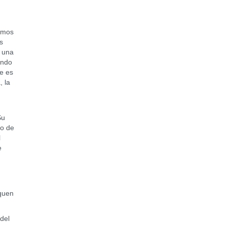
amos
s
a una
ando
ue es
, la
Su
no de
l
e
squen
del