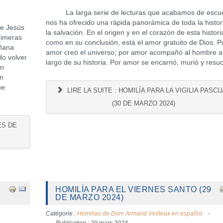
La larga serie de lecturas que acabamos de escu
nos ha ofrecido una rápida panorámica de toda la histor
e Jesús
la salvación. En el origen y en el corazón de esta histori
rimeras
como en su conclusión, está el amor gratuito de Dios. P
añana
amor creó el universo; por amor acompañó al hombre a
do volver
largo de su historia. Por amor se encarnó, murió y resuc
an
an
ue
LIRE LA SUITE : HOMILÍA PARA LA VIGILIA PASC
(30 DE MARZO 2024)
ES DE
HOMILÍA PARA EL VIERNES SANTO (29
DE MARZO 2024)
Catégorie :
Homilías de Dom Armand Veilleux en español.