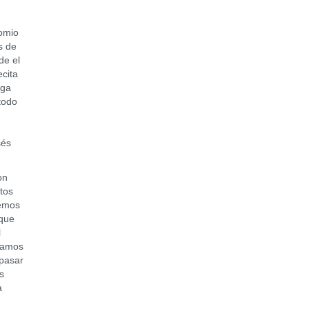
omio
s de
de el
ecita
rga
 todo
sés
on
tos
demos
 que
l
abamos
 pasar
s
a