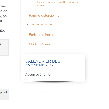
Homélies du Père Oswald Nyamigezy
Nsabimana
char
ia de
Famille cistercienne
a, así
or
Le monachisme
 lo
itó.
Ecrits des frères
UAL
Médiathèques
CALENDRIER DES
ÉVÈNEMENTS
Aucun évènement