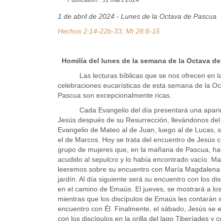
Publication : 31 mars 2024
1 de abril de 2024 - Lunes de la Octava de Pascua
Hechos 2:14-22b-33; Mt 28:8-15
Homilía del lunes de la semana de la Octava d
Las lecturas bíblicas que se nos ofrecen en l
celebraciones eucarísticas de esta semana de la O
Pascua son excepcionalmente ricas.
Cada Evangelio del día presentará una aparic
Jesús después de su Resurrección, llevándonos del
Evangelio de Mateo al de Juan, luego al de Lucas, si
el de Marcos. Hoy se trata del encuentro de Jesús c
grupo de mujeres que, en la mañana de Pascua, ha
acudido al sepulcro y lo había encontrado vacío. M
leeremos sobre su encuentro con María Magdalena 
jardín. Al día siguiente será su encuentro con los di
en el camino de Emaús. El jueves, se mostrará a lo
mientras que los discípulos de Emaús les contarán 
encuentro con Él. Finalmente, el sábado, Jesús se 
con los discípulos en la orilla del lago Tiberíades y