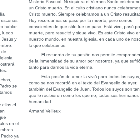
Misterio Pascual. Ni siquiera el Viernes Santo celebram
un Cristo muerto. En el culto cristiano nunca celebramo
día
Cristo muerto. Siempre celebramos a un Cristo resucita
n escenas
Hoy recordamos su paso por la muerte, pero somos
o hablar
conscientes de que sólo fue un paso. Está vivo, pasó po
, luego
muerte, pero resucitó y sigue vivo. Es este Cristo vivo e
e Jesús y
nuestro mundo, en nuestra Iglesia, en cada uno de nos
nombre.
lo que celebramos.
e de
El recuerdo de su pasión nos permite comprender
Iglesia
de la inmensidad de su amor por nosotros, ya que sufri
mostrará
tanto para darnos la vida eterna.
tés.
Esta pasión de amor la vivió para todos los suyos
echos,
como se nos recordó en el texto del Evangelio de ayer,
 Pedro se
también del Evangelio de Juan. Todos los suyos son tan
stamos
que le recibieron como los que no, todos sus hermanos 
humanidad.
 ellos el
ían
Armand Veilleux
que
los en el
ombres
. Pedro ya