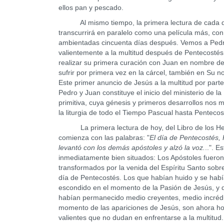
ellos pan y pescado.
Al mismo tiempo, la primera lectura de cada 
transcurrirá en paralelo como una película más, co
ambientadas cincuenta días después. Vemos a Pedr
valientemente a la multitud después de Pentecostés
realizar su primera curación con Juan en nombre d
sufrir por primera vez en la cárcel, también en Su 
Este primer anuncio de Jesús a la multitud por part
Pedro y Juan constituye el inicio del ministerio de la 
primitiva, cuya génesis y primeros desarrollos nos 
la liturgia de todo el Tiempo Pascual hasta Pentecos
La primera lectura de hoy, del Libro de los H
comienza con las palabras: "
El día de Pentecostés,
levantó con los demás apóstoles y alzó la voz.
..". E
inmediatamente bien situados: Los Apóstoles fueron
transformados por la venida del Espíritu Santo sobre
día de Pentecostés. Los que habían huido y se hab
escondido en el momento de la Pasión de Jesús, y 
habían permanecido medio creyentes, medio incrédu
momento de las apariciones de Jesús, son ahora h
valientes que no dudan en enfrentarse a la multitud