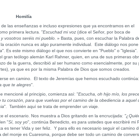
Homilía
 de las enseñanzas e incluso expresiones que ya encontramos en el
mo primera lectura. "
Escuchad mi voz
(dice el Señor, por boca de
 y vosotros seréis mi pueblo
. » Basta, pues, con escuchar la Palabra d
 la oración nunca es algo puramente individual. Este diálogo nos pone
ra
". Es este mismo diálogo el que nos convierte en "Pueblo" o "Iglesia".
 del gran teólogo alemán Karl Rahner, quien, en una de sus primeras obr
enzo de la guerra, describió al ser humano como esencialmente, por su 
rtes), ya que es por la misma Palabra de Dios que somos creados.
nerse en camino. El texto de Jeremías que hemos escuchado continúa
a que te alegres
".
e mencioné al principio, comienza así: "
Escucha, oh hijo mío, los prec
de tu corazón, para que vuelvas por el camino de la obediencia a aquel 
cia
". También aquí se trata de emprender un viaje.
ce el escenario. Nos muestra a Dios gritando en la encrucijada:
"¿Quién
den "
Sí, soy yo
", continúa Benedicto, es para ustedes que escribiré mi
a es tener Vida y ser feliz. Y para ello es necesario seguir el camino d
ida del monje es Cuaresma, porque debe ser todo un camino de convers