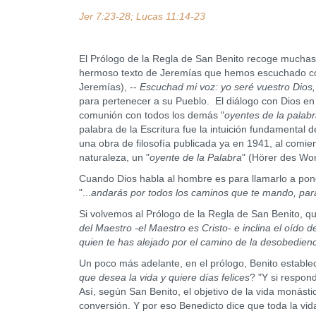
Jer 7:23-28; Lucas 11:14-23
El Prólogo de la Regla de San Benito recoge muchas
hermoso texto de Jeremías que hemos escuchado co
Jeremías), --
Escuchad mi voz: yo seré vuestro Dios,
para pertenecer a su Pueblo. El diálogo con Dios en
comunión con todos los demás "
oyentes de la palab
palabra de la Escritura fue la intuición fundamental
una obra de filosofía publicada ya en 1941, al comi
naturaleza, un "
oyente de la Palabra
" (Hörer des Wo
Cuando Dios habla al hombre es para llamarlo a po
"...
andarás por todos los caminos que te mando, par
Si volvemos al Prólogo de la Regla de San Benito, qu
del Maestro -el Maestro es Cristo- e inclina el oído 
quien te has alejado por el camino de la desobedien
Un poco más adelante, en el prólogo, Benito estable
que desea la vida y quiere días felices
? "Y si respon
Así, según San Benito, el objetivo de la vida monástic
conversión. Y por eso Benedicto dice que toda la v