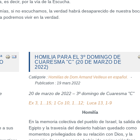
, es decir, por la vía de la Escucha.
emías, si no escuchamos, la verdad habrá desaparecido de nuestra boc
ra podremos vivir en la verdad.
ª
HOMILIA PARA EL 3º DOMINGO DE
ZO
CUARESMA "C" (20 DE MARZO DE
2022)
Catégorie :
Homilías de Dom Armand Veilleux en español.
Publication : 19 mars 2022
e
20 de marzo de 2022 – 3º domingo de Cuaresma "C"
Ex 3, 1...15; 1 Co 10, 1...12; Luca 13, 1-9
Homilía
En la memoria colectiva del pueblo de Israel, la salida d
 a sus
Egipto y la travesía del desierto habían quedado como
momentos privilegiados de su relación con Dios, y la