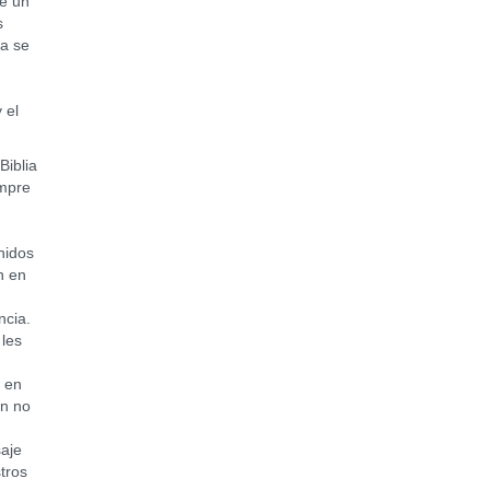
de un
s
da se
 el
iblia
empre
nidos
n en
ncia.
 les
 en
ún no
aje
tros