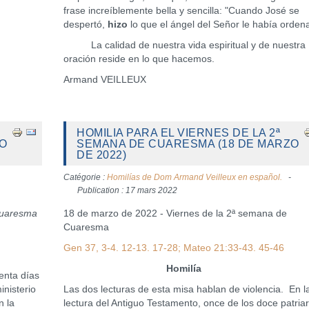
frase increíblemente bella y sencilla: "Cuando José se
despertó,
hizo
lo que el ángel del Señor le había orden
La calidad de nuestra vida espiritual y de nuestra
oración reside en lo que hacemos.
Armand VEILLEUX
HOMILIA PARA EL VIERNES DE LA 2ª
ZO
SEMANA DE CUARESMA (18 DE MARZO
DE 2022)
Catégorie :
Homilías de Dom Armand Veilleux en español.
Publication : 17 mars 2022
Cuaresma
18 de marzo de 2022 - Viernes de la 2ª semana de
Cuaresma
Gen 37, 3-4. 12-13. 17-28; Mateo 21:33-43. 45-46
Homilía
enta días
inisterio
Las dos lecturas de esta misa hablan de violencia. En l
n la
lectura del Antiguo Testamento, once de los doce patria