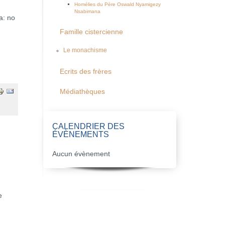
Homélies du Père Oswald Nyamigezy
Nsabimana
a: no
Famille cistercienne
Le monachisme
Ecrits des frères
Médiathèques
CALENDRIER DES
ÉVÈNEMENTS
Aucun évènement
e