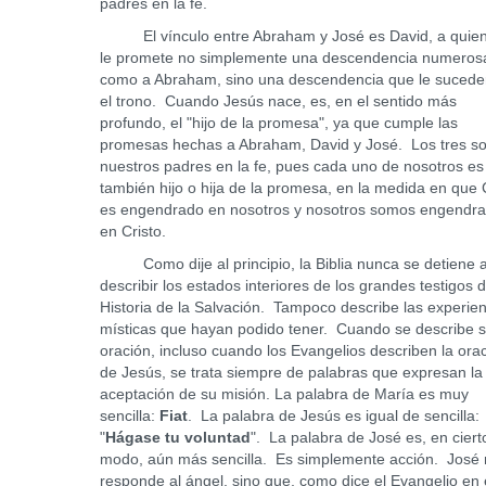
padres en la fe.
El vínculo entre Abraham y José es David, a quien
le promete no simplemente una descendencia numeros
como a Abraham, sino una descendencia que le sucede
el trono. Cuando Jesús nace, es, en el sentido más
profundo, el "hijo de la promesa", ya que cumple las
promesas hechas a Abraham, David y José. Los tres s
nuestros padres en la fe, pues cada uno de nosotros es
también hijo o hija de la promesa, en la medida en que 
es engendrado en nosotros y nosotros somos engendr
en Cristo.
Como dije al principio, la Biblia nunca se detiene 
describir los estados interiores de los grandes testigos d
Historia de la Salvación. Tampoco describe las experie
místicas que hayan podido tener. Cuando se describe 
oración, incluso cuando los Evangelios describen la ora
de Jesús, se trata siempre de palabras que expresan la
aceptación de su misión. La palabra de María es muy
sencilla:
Fiat
. La palabra de Jesús es igual de sencilla:
"
Hágase tu voluntad
". La palabra de José es, en ciert
modo, aún más sencilla. Es simplemente acción. José
responde al ángel, sino que, como dice el Evangelio en 