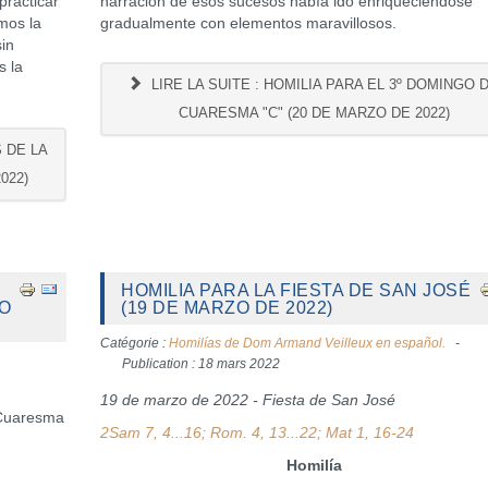
practicar
narración de esos sucesos había ido enriqueciéndose
mos la
gradualmente con elementos maravillosos.
sin
s la
LIRE LA SUITE : HOMILIA PARA EL 3º DOMINGO 
CUARESMA "C" (20 DE MARZO DE 2022)
S DE LA
022)
HOMILIA PARA LA FIESTA DE SAN JOSÉ
ZO
(19 DE MARZO DE 2022)
Catégorie :
Homilías de Dom Armand Veilleux en español.
Publication : 18 mars 2022
19 de marzo de 2022 - Fiesta de San José
 Cuaresma
2Sam 7, 4...16; Rom. 4, 13...22; Mat 1, 16-24
Homilía