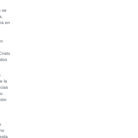
 se
a,
rá en
on
Cristo
ados
a
e la
ncias
su
ción
o
 no
esta