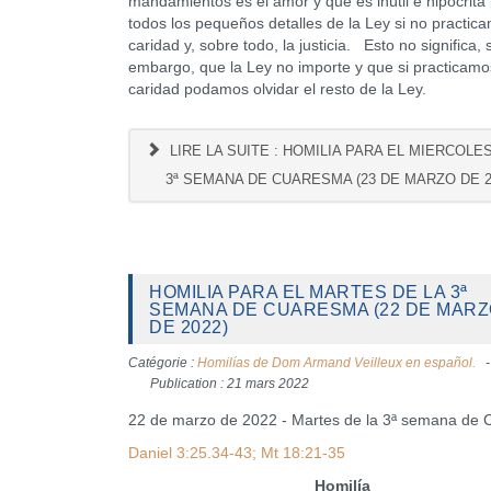
mandamientos es el amor y que es inútil e hipócrita 
todos los pequeños detalles de la Ley si no practica
caridad y, sobre todo, la justicia. Esto no significa, 
embargo, que la Ley no importe y que si practicamo
caridad podamos olvidar el resto de la Ley.
LIRE LA SUITE : HOMILIA PARA EL MIERCOLE
3ª SEMANA DE CUARESMA (23 DE MARZO DE 2
HOMILIA PARA EL MARTES DE LA 3ª
SEMANA DE CUARESMA (22 DE MAR
DE 2022)
Catégorie :
Homilías de Dom Armand Veilleux en español.
Publication : 21 mars 2022
22 de marzo de 2022 - Martes de la 3ª semana de
Daniel 3:25.34-43; Mt 18:21-35
Homilía