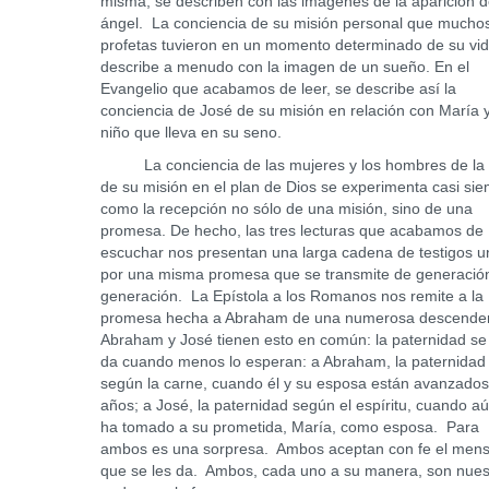
misma, se describen con las imágenes de la aparición 
ángel. La conciencia de su misión personal que mucho
profetas tuvieron en un momento determinado de su vi
describe a menudo con la imagen de un sueño. En el
Evangelio que acabamos de leer, se describe así la
conciencia de José de su misión en relación con María y
niño que lleva en su seno.
La conciencia de las mujeres y los hombres de la B
de su misión en el plan de Dios se experimenta casi si
como la recepción no sólo de una misión, sino de una
promesa. De hecho, las tres lecturas que acabamos de
escuchar nos presentan una larga cadena de testigos u
por una misma promesa que se transmite de generació
generación. La Epístola a los Romanos nos remite a la
promesa hecha a Abraham de una numerosa descende
Abraham y José tienen esto en común: la paternidad se
da cuando menos lo esperan: a Abraham, la paternidad
según la carne, cuando él y su esposa están avanzados
años; a José, la paternidad según el espíritu, cuando a
ha tomado a su prometida, María, como esposa. Para
ambos es una sorpresa. Ambos aceptan con fe el mens
que se les da. Ambos, cada uno a su manera, son nues