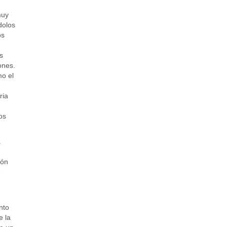
muy
dolos
os
s
iones.
mo el
ria
os
a
ión
e
nto
e la