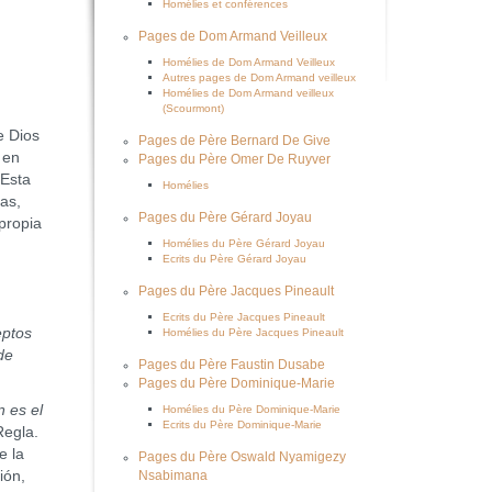
Homélies et conférences
Pages de Dom Armand Veilleux
Homélies de Dom Armand Veilleux
Autres pages de Dom Armand veilleux
Homélies de Dom Armand veilleux
(Scourmont)
e Dios
Pages de Père Bernard De Give
 en
Pages du Père Omer De Ruyver
 Esta
Homélies
as,
Pages du Père Gérard Joyau
propia
Homélies du Père Gérard Joyau
Ecrits du Père Gérard Joyau
:
Pages du Père Jacques Pineault
Ecrits du Père Jacques Pineault
eptos
Homélies du Père Jacques Pineault
de
Pages du Père Faustin Dusabe
Pages du Père Dominique-Marie
 es el
Homélies du Père Dominique-Marie
Ecrits du Père Dominique-Marie
 Regla.
e la
Pages du Père Oswald Nyamigezy
ión,
Nsabimana