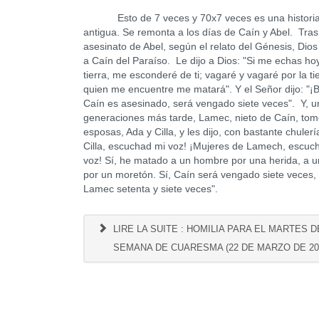
Esto de 7 veces y 70x7 veces es una histori
antigua. Se remonta a los días de Caín y Abel. Tras
asesinato de Abel, según el relato del Génesis, Dio
a Caín del Paraíso. Le dijo a Dios: "Si me echas ho
tierra, me esconderé de ti; vagaré y vagaré por la tie
quien me encuentre me matará". Y el Señor dijo: "¡B
Caín es asesinado, será vengado siete veces". Y, 
generaciones más tarde, Lamec, nieto de Caín, to
esposas, Ada y Cilla, y les dijo, con bastante chulerí
Cilla, escuchad mi voz! ¡Mujeres de Lamech, escuc
voz! Sí, he matado a un hombre por una herida, a u
por un moretón. Sí, Caín será vengado siete veces,
Lamec setenta y siete veces".
LIRE LA SUITE : HOMILIA PARA EL MARTES DE
SEMANA DE CUARESMA (22 DE MARZO DE 20