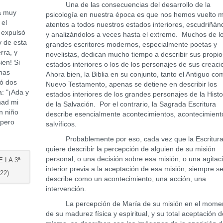
Una de las consecuencias del desarrollo de la
a muy
psicología en nuestra época es que nos hemos vuelto 
 el
atentos a todos nuestros estados interiores, escudriñán
s expulsó
y analizándolos a veces hasta el extremo. Muchos de l
y de esta
grandes escritores modernos, especialmente poetas y
rra, y
novelistas, dedican mucho tiempo a describir sus propio
ien! Si
estados interiores o los de los personajes de sus creac
unas
Ahora bien, la Biblia en su conjunto, tanto el Antiguo co
mó dos
Nuevo Testamento, apenas se detiene en describir los
a: "¡Ada y
estados interiores de los grandes personajes de la Histo
had mi
de la Salvación. Por el contrario, la Sagrada Escritura
n niño
describe esencialmente acontecimientos, acontecimient
 pero
salvíficos.
Probablemente por eso, cada vez que la Escritur
quiere describir la percepción de alguien de su misión
personal, o una decisión sobre esa misión, o una agitac
 LA 3ª
interior previa a la aceptación de esa misión, siempre s
22)
describe como un acontecimiento, una acción, una
intervención.
La percepción de María de su misión en el mome
de su madurez física y espiritual, y su total aceptación d